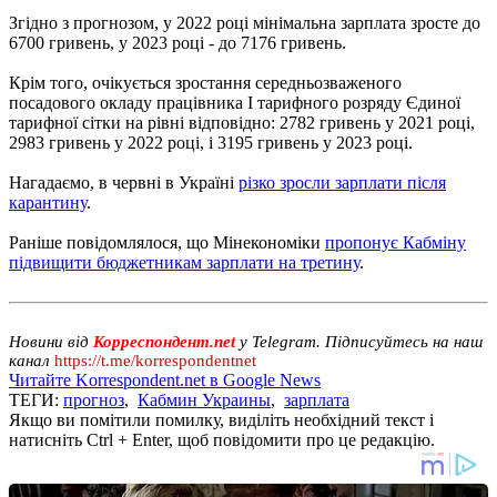
Згідно з прогнозом, у 2022 році мінімальна зарплата зросте до
6700 гривень, у 2023 році - до 7176 гривень.
Крім того, очікується зростання середньозваженого
посадового окладу працівника I тарифного розряду Єдиної
тарифної сітки на рівні відповідно: 2782 гривень у 2021 році,
2983 гривень у 2022 році, і 3195 гривень у 2023 році.
Нагадаємо, в червні в Україні
різко зросли зарплати після
карантину
.
Раніше повідомлялося, що Мінекономіки
пропонує Кабміну
підвищити бюджетникам зарплати на третину
.
Новини від
Корреспондент.net
у Telegram. Підписуйтесь на наш
канал
https://t.me/korrespondentnet
Читайте Korrespondent.net в Google News
ТЕГИ:
прогноз
,
Кабмин Украины
,
зарплата
Якщо ви помітили помилку, виділіть необхідний текст і
натисніть Ctrl + Enter, щоб повідомити про це редакцію.