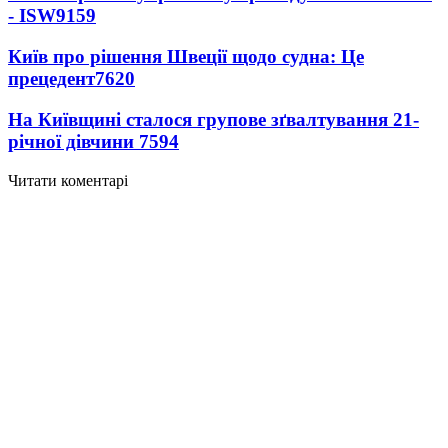
- ISW
9159
Київ про рішення Швеції щодо судна: Це
прецедент
7620
На Київщині сталося групове зґвалтування 21-
річної дівчини
7594
Читати коментарі