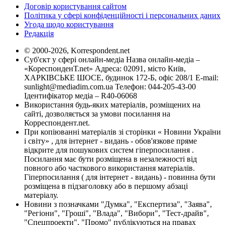
Договір користування сайтом
Політика у сфері конфіденційності і персональних даних
Угода щодо користування
Редакція
© 2000-2026, Korrespondent.net
Суб'єкт у сфері онлайн-медіа Назва онлайн-медіа –
«КореспонденТ.net» Адреса: 02091, місто Київ,
ХАРКІВСЬКЕ ШОСЕ, будинок 172-Б, офіс 208/1 E-mail:
sunlight@mediadim.com.ua
Телефон: 044-205-43-00
Ідентифікатор медіа – R40-06068
Використання будь-яких матеріалів, розміщених на
сайті, дозволяється за умови посилання на
Корреспондент.net.
При копіюванні матеріалів зі сторінки « Новини України
і світу» , для інтернет - видань - обов'язкове пряме
відкрите для пошукових систем гіперпосилання .
Посилання має бути розміщена в незалежності від
повного або часткового використання матеріалів.
Гіперпосилання ( для інтернет - видань) - повинна бути
розміщена в підзаголовку або в першому абзаці
матеріалу.
Новини з позначками "Думка", "Експертиза", "Заява",
"Регіони", "Гроші", "Влада", "Вибори", "Тест-драйв",
"Спецпроекти", "Промо" публікуються на правах