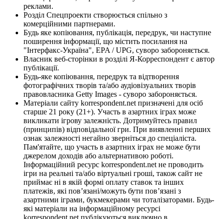
реклами.
Розділ Спецпроекти створюється спільно з
комерційними партнерами.
Будь яке копіювання, публікація, передрук, чи наступне
поширення інформації, що містить посилання на
"Інтерфакс-Україна", EPA / UPG, суворо забороняється.
Власник веб-сторінки в розділі Я-Корреспондент є автор
публікації.
Будь-яке копіювання, передрук та відтворення
фотографічних творів та/або аудіовізуальних творів
правовласника Getty Images - суворо забороняється.
Матеріали сайту korrespondent.net призначені для осіб
старше 21 року (21+). Участь в азартних іграх може
викликати ігрову залежність. Дотримуйтесь правил
(принципів) відповідальної гри. При виявленні перших
ознак залежності негайно зверніться до спеціаліста.
Пам'ятайте, що участь в азартних іграх не може бути
джерелом доходів або альтернативою роботі.
Інформаційний ресурс korrespondent.net не проводить
ігри на реальні та/або віртуальні гроші, також сайт не
приймає ні в якій формі оплату ставок та інших
платежів, які пов’язані/можуть бути пов’язані з
азартними іграми, букмекерами чи тоталізаторами. Будь-
які матеріали на інформаційному ресурсі
korrespondent.net публікуються виключно в