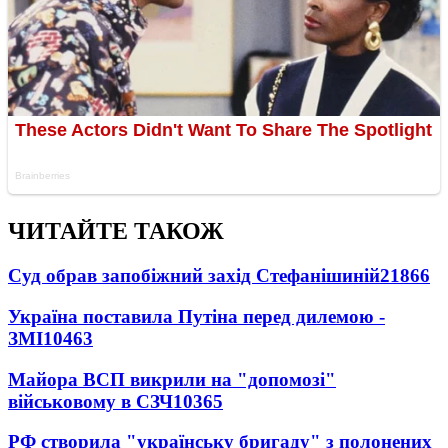
ЧИТАЙТЕ ТАКОЖ
Суд обрав запобіжний захід Стефанішиній
21866
Україна поставила Путіна перед дилемою -
ЗМІ
10463
Майора ВСП викрили на "допомозі"
військовому в СЗЧ
10365
РФ створила "українську бригаду" з полонених