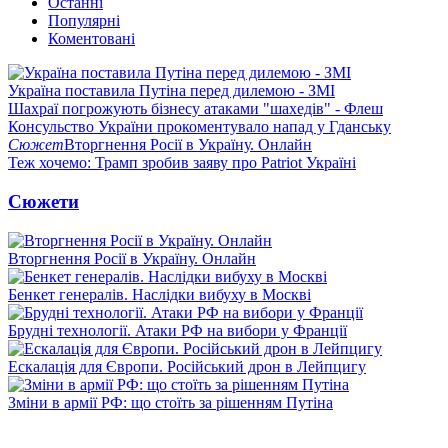
Останні
Популярні
Коментовані
Україна поставила Путіна перед дилемою - ЗМІ
Шахраї погрожують бізнесу атаками "шахедів" - Флеш
Консульство України прокоментувало напад у Гданську
Сюжет
Вторгнення Росії в Україну. Онлайн
Теж хочемо: Трамп зробив заяву про Patriot Україні
Сюжети
Вторгнення Росії в Україну. Онлайн
Бенкет генералів. Наслідки вибуху в Москві
Брудні технології. Атаки РФ на вибори у Франції
Ескалація для Європи. Російський дрон в Лейпцигу
Зміни в армії РФ: що стоїть за рішенням Путіна