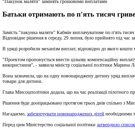
"Пакунок маляти" замінять грошовими виплатами
Батьки отримають по п'ять тисяч гривен
Замість "пакунка маляти" Кабмін виплачуватиме по п'ять тисяч
Відповідне рішення в середу, 29 липня, було прийнято під час з
В уряді розробили механізм виплат, відповідно до якого кошти
"Проектом пропонується ввести цільову компенсаційну виплату 
використання", - заявила міністр соціальної політики Марина Л
Вона зазначила, що на одну новонароджену дитину уряд виплач
товари для дитини.
Глава Мінсоцполітики додала, що на час реалізації пілотного пр
Рішення буде доопрацьовано протягом трьох днів спільно з Мін
Нагадаємо,
забезпечувати новонароджених дітей
необхідними т
Перед цим Міністерство соціальної політики
затвердило список