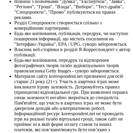
Новини з позначками "Думка", "Експертиза", "Заява",
"Регіони", "Гроші", "Влада", "Вибори", "Тест-драйв",
"Спецпроекти", "Промо" публікуються на правах
реклами.
Розділ Спецпроекти створюється спільно з
комерційними партнерами.
Будь яке копіювання, публікація, передрук, чи наступне
поширення інформації, що містить посилання на
"Інтерфакс-Україна", EPA / UPG, суворо забороняється.
Власник веб-сторінки в розділі Я-Корреспондент є автор
публікації.
Будь-яке копіювання, передрук та відтворення
фотографічних творів та/або аудіовізуальних творів
правовласника Getty Images - суворо забороняється.
Матеріали сайту korrespondent.net призначені для осіб
старше 21 року (21+). Участь в азартних іграх може
викликати ігрову залежність. Дотримуйтесь правил
(принципів) відповідальної гри. При виявленні перших
ознак залежності негайно зверніться до спеціаліста.
Пам'ятайте, що участь в азартних іграх не може бути
джерелом доходів або альтернативою роботі.
Інформаційний ресурс korrespondent.net не проводить
ігри на реальні та/або віртуальні гроші, також сайт не
приймає ні в якій формі оплату ставок та інших
платежів, які пов’язані/можуть бути пов’язані з