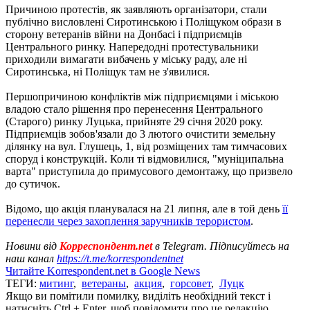
Причиною протестів, як заявляють організатори, стали
публічно висловлені Сиротинською і Поліщуком образи в
сторону ветеранів війни на Донбасі і підприємців
Центрального ринку. Напередодні протестувальники
приходили вимагати вибачень у міську раду, але ні
Сиротинська, ні Поліщук там не з'явилися.
Першопричиною конфліктів між підприємцями і міською
владою стало рішення про перенесення Центрального
(Старого) ринку Луцька, прийняте 29 січня 2020 року.
Підприємців зобов'язали до 3 лютого очистити земельну
ділянку на вул. Глушець, 1, від розміщених там тимчасових
споруд і конструкцій. Коли ті відмовилися, "муніципальна
варта" приступила до примусового демонтажу, що призвело
до сутичок.
Відомо, що акція планувалася на 21 липня, але в той день
її
перенесли через захоплення заручників терористом
.
Новини від
Корреспондент.net
в Telegram. Підписуйтесь на
наш канал
https://t.me/korrespondentnet
Читайте Korrespondent.net в Google News
ТЕГИ:
митинг
,
ветераны
,
акция
,
горсовет
,
Луцк
Якщо ви помітили помилку, виділіть необхідний текст і
натисніть Ctrl + Enter, щоб повідомити про це редакцію.