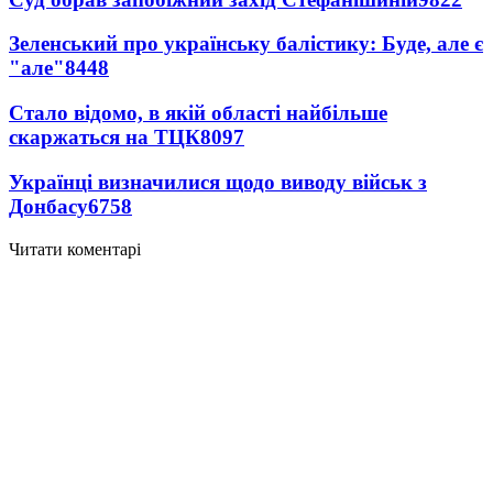
Зеленський про українську балістику: Буде, але є
"але"
8448
Стало відомо, в якій області найбільше
скаржаться на ТЦК
8097
Українці визначилися щодо виводу військ з
Донбасу
6758
Читати коментарі