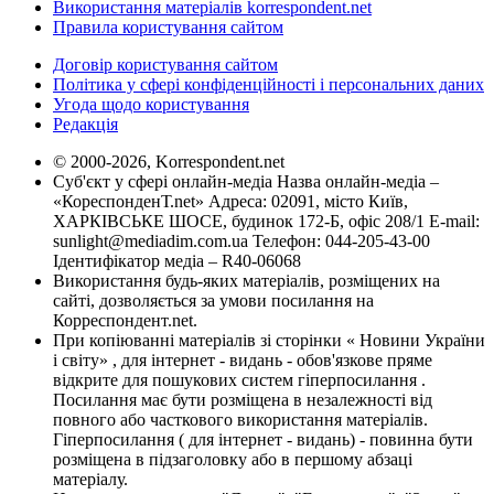
Використання матеріалів korrespondent.net
Правила користування сайтом
Договір користування сайтом
Політика у сфері конфіденційності і персональних даних
Угода щодо користування
Редакція
© 2000-2026, Korrespondent.net
Суб'єкт у сфері онлайн-медіа Назва онлайн-медіа –
«КореспонденТ.net» Адреса: 02091, місто Київ,
ХАРКІВСЬКЕ ШОСЕ, будинок 172-Б, офіс 208/1 E-mail:
sunlight@mediadim.com.ua
Телефон: 044-205-43-00
Ідентифікатор медіа – R40-06068
Використання будь-яких матеріалів, розміщених на
сайті, дозволяється за умови посилання на
Корреспондент.net.
При копіюванні матеріалів зі сторінки « Новини України
і світу» , для інтернет - видань - обов'язкове пряме
відкрите для пошукових систем гіперпосилання .
Посилання має бути розміщена в незалежності від
повного або часткового використання матеріалів.
Гіперпосилання ( для інтернет - видань) - повинна бути
розміщена в підзаголовку або в першому абзаці
матеріалу.