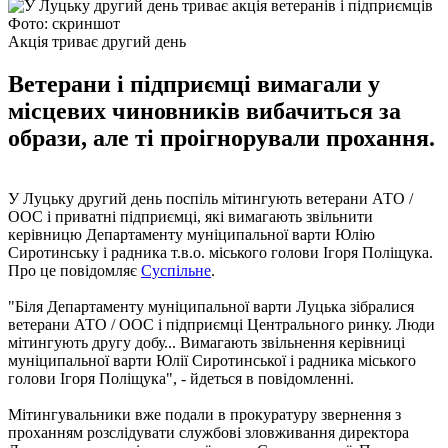
Фото: скриншот
Акція триває другий день
Ветерани і підприємці вимагали у
місцевих чиновників вибачиться за
образи, але ті проігнорували прохання.
У Луцьку другий день поспіль мітингують ветерани АТО /
ООС і приватні підприємці, які вимагають звільнити
керівницю Департаменту муніципальної варти Юлію
Сиротинську і радника т.в.о. міського голови Ігоря Поліщука.
Про це повідомляє
Суспільне
.
"Біля Департаменту муніципальної варти Луцька зібралися
ветерани АТО / ООС і підприємці Центрального ринку. Люди
мітингують другу добу... Вимагають звільнення керівниці
муніципальної варти Юлії Сиротинської і радника міського
голови Ігоря Поліщука", - йдеться в повідомленні.
Мітингувальники вже подали в прокуратуру звернення з
проханням розслідувати службові зловживання директора