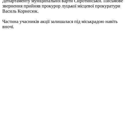
Департаменту муніципальної варти Сиротинської. Письмове
звернення прийняв прокурор луцької місцевої прокуратури
Василь Корнесюк.
Частина учасників акції залишалася під міськрадою навіть
вночі.