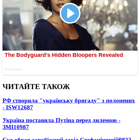
ЧИТАЙТЕ ТАКОЖ
РФ створила "українську бригаду" з полонених
- ISW
12687
Україна поставила Путіна перед дилемою -
ЗМІ
10987
Суд обрав запобіжний захід Стефанішиній
9822