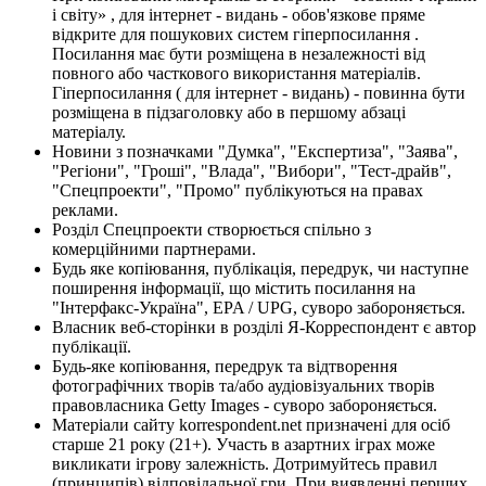
і світу» , для інтернет - видань - обов'язкове пряме
відкрите для пошукових систем гіперпосилання .
Посилання має бути розміщена в незалежності від
повного або часткового використання матеріалів.
Гіперпосилання ( для інтернет - видань) - повинна бути
розміщена в підзаголовку або в першому абзаці
матеріалу.
Новини з позначками "Думка", "Експертиза", "Заява",
"Регіони", "Гроші", "Влада", "Вибори", "Тест-драйв",
"Спецпроекти", "Промо" публікуються на правах
реклами.
Розділ Спецпроекти створюється спільно з
комерційними партнерами.
Будь яке копіювання, публікація, передрук, чи наступне
поширення інформації, що містить посилання на
"Інтерфакс-Україна", EPA / UPG, суворо забороняється.
Власник веб-сторінки в розділі Я-Корреспондент є автор
публікації.
Будь-яке копіювання, передрук та відтворення
фотографічних творів та/або аудіовізуальних творів
правовласника Getty Images - суворо забороняється.
Матеріали сайту korrespondent.net призначені для осіб
старше 21 року (21+). Участь в азартних іграх може
викликати ігрову залежність. Дотримуйтесь правил
(принципів) відповідальної гри. При виявленні перших