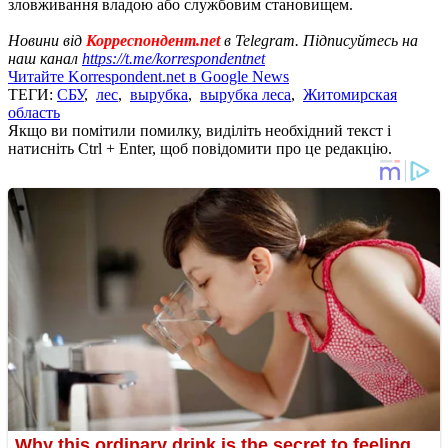
зловживання владою або службовим становищем.
Новини від
Корреспондент.net
в Telegram. Підписуйтесь на
наш канал
https://t.me/korrespondentnet
Читайте Korrespondent.net в Google News
ТЕГИ:
СБУ
,
лес
,
вырубка
,
вырубка леса
,
Житомирская
область
Якщо ви помітили помилку, виділіть необхідний текст і
натисніть Ctrl + Enter, щоб повідомити про це редакцію.