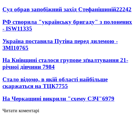
Суд обрав запобіжний захід Стефанішиній
22242
РФ створила "українську бригаду" з полонених
- ISW
11335
Україна поставила Путіна перед дилемою -
ЗМІ
10765
На Київщині сталося групове зґвалтування 21-
річної дівчини
7984
Стало відомо, в якій області найбільше
скаржаться на ТЦК
7755
На Черкащині викрили "схему СЗЧ"
6979
Читати коментарі