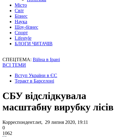
Місто
Світ
Бізнес
Наука
Шоу-бізнес
Спорт
Lifestyle
БЛОГИ ЧИТАЧІВ
СПЕЦТЕМА:
Війна в Ірані
ВСІ ТЕМИ
Вступ України в ЄС
Теракт в Барселоні
СБУ відслідкувала
масштабну вирубку лісів
Корреспондент.net, 29 липня 2020, 19:11
0
1062