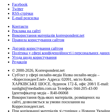
Facebook
Twitter
RSS-стрічки
E-mail розсилка
Контакти
Реклама на сайті
Використання матеріалів korrespondent.net
Правила користування сайтом
Договір користування сайтом
Політика у сфері конфіденційності і персональних даних
Угода щодо користування
Редакція
© 2000-2026, Korrespondent.net
Суб'єкт у сфері онлайн-медіа Назва онлайн-медіа –
«КореспонденТ.net» Адреса: 02091, місто Київ,
ХАРКІВСЬКЕ ШОСЕ, будинок 172-Б, офіс 208/1 E-mail:
sunlight@mediadim.com.ua
Телефон: 044-205-43-00
Ідентифікатор медіа – R40-06068
Використання будь-яких матеріалів, розміщених на
сайті, дозволяється за умови посилання на
Корреспондент.net.
При копіюванні матеріалів зі сторінки « Новини України