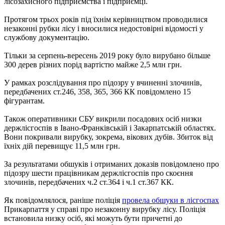
лісозахисного підприємства і підприємці.
Протягом трьох років під їхнім керівництвом проводилися
незаконні рубки лісу і вносилися недостовірні відомості у
службову документацію.
Тільки за серпень-вересень 2019 року було вирубано більше
300 дерев різних порід вартістю майже 2,5 млн грн.
У рамках розслідування про підозру у вчиненні злочинів,
передбачених ст.246, 358, 365, 366 КК повідомлено 15
фігурантам.
Також оперативники СБУ викрили посадових осіб низки
держлісгоспів в Івано-Франківській і Закарпатській областях.
Вони покривали вирубку, зокрема, вікових дубів. Збиток від
їхніх дій перевищує 11,5 млн грн.
За результатами обшуків і отриманих доказів повідомлено про
підозру шести працівникам держлісгоспів про скоєння
злочинів, передбачених ч.2 ст.364 і ч.1 ст.367 КК.
Як повідомлялося, раніше поліція
провела обшуки в лісгоспах
Прикарпаття у справі про незаконну вирубку лісу. Поліція
встановила низку осіб, які можуть бути причетні до