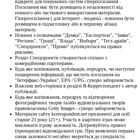
відкрите для пошукових систем гіперпосилання .
Посилання має бути розміщена в незалежності від
повного або часткового використання матеріалів.
Гіперпосилання ( для інтернет - видань) - повинна бути
розміщена в підзаголовку або в першому абзаці
матеріалу.
Новини з позначками "Думка", "Експертиза", "Заява",
"Регіони", "Гроші", "Влада", "Вибори", "Тест-драйв",
"Спецпроекти", "Промо" публікуються на правах
реклами.
Розділ Спецпроекти створюється спільно з
комерційними партнерами.
Будь яке копіювання, публікація, передрук, чи наступне
поширення інформації, що містить посилання на
"Інтерфакс-Україна", EPA / UPG, суворо забороняється.
Власник веб-сторінки в розділі Я-Корреспондент є автор
публікації.
Будь-яке копіювання, передрук та відтворення
фотографічних творів та/або аудіовізуальних творів
правовласника Getty Images - суворо забороняється.
Матеріали сайту korrespondent.net призначені для осіб
старше 21 року (21+). Участь в азартних іграх може
викликати ігрову залежність. Дотримуйтесь правил
(принципів) відповідальної гри. При виявленні перших
ознак залежності негайно зверніться до спеціаліста.