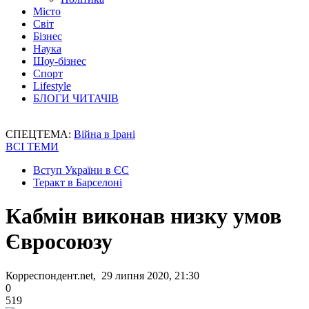
Місто
Світ
Бізнес
Наука
Шоу-бізнес
Спорт
Lifestyle
БЛОГИ ЧИТАЧІВ
СПЕЦТЕМА:
Війна в Ірані
ВСІ ТЕМИ
Вступ України в ЄС
Теракт в Барселоні
Кабмін виконав низку умов
Євросоюзу
Корреспондент.net, 29 липня 2020, 21:30
0
519