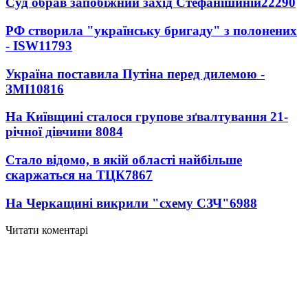
Суд обрав запобіжний захід Стефанішиній
22290
РФ створила "українську бригаду" з полонених
- ISW
11793
Україна поставила Путіна перед дилемою -
ЗМІ
10816
На Київщині сталося групове зґвалтування 21-
річної дівчини
8084
Стало відомо, в якій області найбільше
скаржаться на ТЦК
7867
На Черкащині викрили "схему СЗЧ"
6988
Читати коментарі