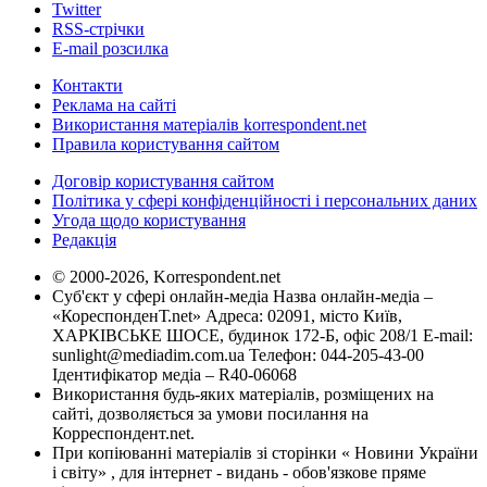
Twitter
RSS-стрічки
E-mail розсилка
Контакти
Реклама на сайті
Використання матеріалів korrespondent.net
Правила користування сайтом
Договір користування сайтом
Політика у сфері конфіденційності і персональних даних
Угода щодо користування
Редакція
© 2000-2026, Korrespondent.net
Суб'єкт у сфері онлайн-медіа Назва онлайн-медіа –
«КореспонденТ.net» Адреса: 02091, місто Київ,
ХАРКІВСЬКЕ ШОСЕ, будинок 172-Б, офіс 208/1 E-mail:
sunlight@mediadim.com.ua
Телефон: 044-205-43-00
Ідентифікатор медіа – R40-06068
Використання будь-яких матеріалів, розміщених на
сайті, дозволяється за умови посилання на
Корреспондент.net.
При копіюванні матеріалів зі сторінки « Новини України
і світу» , для інтернет - видань - обов'язкове пряме