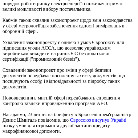
порядок роботи ринку електроенергії: споживач отримає
великі можливості вибору постачальника.
Кабмін також схвалив законопроект щодо змін законодавства
у сфері метрології для забезпечення єдності вимірювань в
оборонній сфері.
Ухвалення законопроекту є однією з умов Євросоюзу для
підписання угоди АССА, що дозволяє українським
виробникам виходити на ринок ЄС без додаткової
сертифікації ("промисловий безвіз").
Схвалений законопроект про зміни у сфері безпеки
документів передбачає посилення захисту документів, що
посвідчують особу, і відповідальності за підробку таких
документів.
Нововведення в митній сфері передбачають спрощення
контролю завдяки впровадженню програми АЕО.
Нагадаємо, 23 липня на брифінгу в Брюсселі прем'єр-міністр
Денис Шмигаль повідомив, що
Євросоюз висунув Україні
низку умов для отримання другої частини кредиту
макрофінансової допомоги.