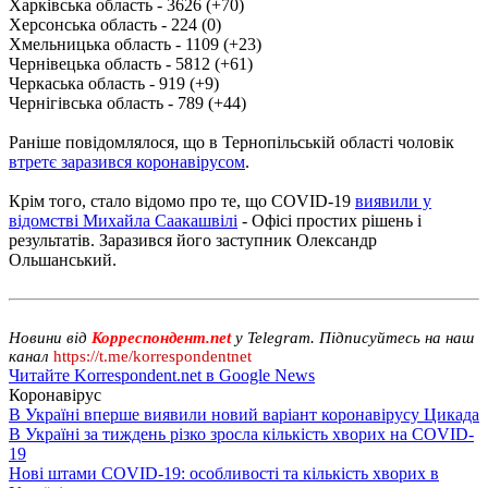
Харківська область - 3626 (+70)
Херсонська область - 224 (0)
Хмельницька область - 1109 (+23)
Чернівецька область - 5812 (+61)
Черкаська область - 919 (+9)
Чернігівська область - 789 (+44)
Раніше повідомлялося, що в Тернопільській області чоловік
втретє заразився коронавірусом
.
Крім того, стало відомо про те, що COVID-19
виявили у
відомстві Михайла Саакашвілі
- Офісі простих рішень і
результатів. Заразився його заступник Олександр
Ольшанський.
Новини від
Корреспондент.net
у Telegram. Підписуйтесь на наш
канал
https://t.me/korrespondentnet
Читайте Korrespondent.net в Google News
Коронавірус
В Україні вперше виявили новий варіант коронавірусу Цикада
В Україні за тиждень різко зросла кількість хворих на COVID-
19
Нові штами COVID-19: особливості та кількість хворих в