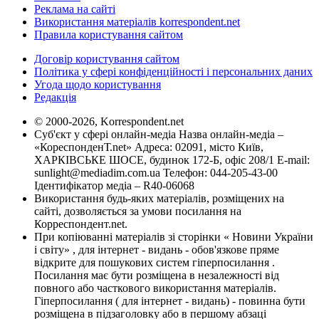
Реклама на сайті
Використання матеріалів korrespondent.net
Правила користування сайтом
Договір користування сайтом
Політика у сфері конфіденційності і персональних даних
Угода щодо користування
Редакція
© 2000-2026, Korrespondent.net
Суб'єкт у сфері онлайн-медіа Назва онлайн-медіа –
«КореспонденТ.net» Адреса: 02091, місто Київ,
ХАРКІВСЬКЕ ШОСЕ, будинок 172-Б, офіс 208/1 E-mail:
sunlight@mediadim.com.ua
Телефон: 044-205-43-00
Ідентифікатор медіа – R40-06068
Використання будь-яких матеріалів, розміщених на
сайті, дозволяється за умови посилання на
Корреспондент.net.
При копіюванні матеріалів зі сторінки « Новини України
і світу» , для інтернет - видань - обов'язкове пряме
відкрите для пошукових систем гіперпосилання .
Посилання має бути розміщена в незалежності від
повного або часткового використання матеріалів.
Гіперпосилання ( для інтернет - видань) - повинна бути
розміщена в підзаголовку або в першому абзаці