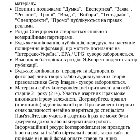
матеріалу.
Новини з позначками "Думка", "Експертиза", "Заява",
"Регіони", "Гроші", "Влада", "Вибори", "Тест-драйв",
"Спецпроекти", "Промо" публікуються на правах
реклами.
Розділ Спецпроекти створюється спільно з
комерційними партнерами.
Будь яке копіювання, публікація, передрук, чи наступне
поширення інформації, що містить посилання на
"Інтерфакс-Україна", EPA / UPG, суворо забороняється.
Власник веб-сторінки в розділі Я-Корреспондент є автор
публікації.
Будь-яке копіювання, передрук та відтворення
фотографічних творів та/або аудіовізуальних творів
правовласника Getty Images - суворо забороняється.
Матеріали сайту korrespondent.net призначені для осіб
старше 21 року (21+). Участь в азартних іграх може
викликати ігрову залежність. Дотримуйтесь правил
(принципів) відповідальної гри. При виявленні перших
ознак залежності негайно зверніться до спеціаліста.
Пам'ятайте, що участь в азартних іграх не може бути
джерелом доходів або альтернативою роботі.
Інформаційний ресурс korrespondent.net не проводить
ігри на реальні та/або віртуальні гроші, також сайт не
приймає ні в якій формі оплату ставок та інших