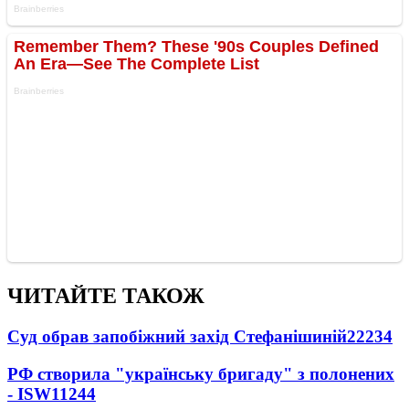
ЧИТАЙТЕ ТАКОЖ
Суд обрав запобіжний захід Стефанішиній
22234
РФ створила "українську бригаду" з полонених
- ISW
11244