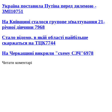
Україна поставила Путіна перед дилемою -
ЗМІ
10751
На Київщині сталося групове зґвалтування 21-
річної дівчини
7968
Стало відомо, в якій області найбільше
скаржаться на ТЦК
7744
На Черкащині викрили "схему СЗЧ"
6978
Читати коментарі