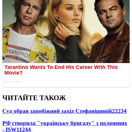
ЧИТАЙТЕ ТАКОЖ
Суд обрав запобіжний захід Стефанішиній
22234
РФ створила "українську бригаду" з полонених
- ISW
11244