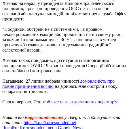
Хомчак на нараді у президента Володимира Зеленського
повідомив, що в зоні проведення ООС не зафіксовано
ескалації або наступальних дій, повідомляє прес-служба Офісу
президента.
"Поодинокі обстріли не є системними, і є проявом
неконтрольованих емоцій або провокацій на низовому рівні,
зазначив Головнокомандувач ЗСУ", - повідомляє в четвер
прес-служба глави держави за підсумками традиційної
селекторної наради.
Хомчак також повідомив, що ситуація із запобіганням
поширенню COVID-19 в зоні проведення Операції об'єднаних
сил стабільна і контрольована.
Нагадаємо, 27 липня набрала чинності
домовленість про
повне припинення вогню
на Донбасі. Але обстріли з боку
сепаратистів тривають.
Своєю чергою, Генштаб
вже назвав досягнення перемир'я.
Новини від
Корреспондент.net
у Telegram. Підписуйтесь на
наш канал
https://t.me/korrespondentnet
Читайте Korrespondent.net в Google News