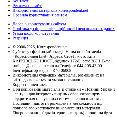
Контакти
Реклама на сайті
Використання матеріалів korrespondent.net
Правила користування сайтом
Договір користування сайтом
Політика у сфері конфіденційності і персональних даних
Угода щодо користування
Редакція
© 2000-2026, Korrespondent.net
Суб'єкт у сфері онлайн-медіа Назва онлайн-медіа –
«КореспонденТ.net» Адреса: 02091, місто Київ,
ХАРКІВСЬКЕ ШОСЕ, будинок 172-Б, офіс 208/1 E-mail:
sunlight@mediadim.com.ua
Телефон: 044-205-43-00
Ідентифікатор медіа – R40-06068
Використання будь-яких матеріалів, розміщених на
сайті, дозволяється за умови посилання на
Корреспондент.net.
При копіюванні матеріалів зі сторінки « Новини України
і світу» , для інтернет - видань - обов'язкове пряме
відкрите для пошукових систем гіперпосилання .
Посилання має бути розміщена в незалежності від
повного або часткового використання матеріалів.
Гіперпосилання ( для інтернет - видань) - повинна бути