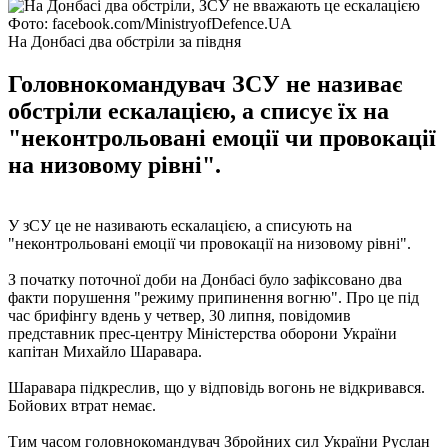
Фото: facebook.com/MinistryofDefence.UA
На Донбасі два обстріли за півдня
Головнокомандувач ЗСУ не називає
обстріли ескалацією, а списує їх на
"неконтрольовані емоції чи провокації
на низовому рівні".
У зСУ це не називають ескалацією, а списують на
"неконтрольовані емоції чи провокації на низовому рівні".
З початку поточної доби на Донбасі було зафіксовано два
факти порушення "режиму припинення вогню". Про це під
час брифінгу вдень у четвер, 30 липня, повідомив
представник прес-центру Міністерства оборони України
капітан Михайло Шаравара.
Шаравара підкреслив, що у відповідь вогонь не відкривався.
Бойових втрат немає.
Тим часом головнокомандувач Збройних сил України Руслан