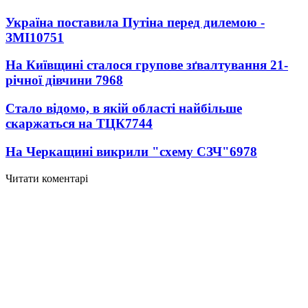
Україна поставила Путіна перед дилемою -
ЗМІ
10751
На Київщині сталося групове зґвалтування 21-
річної дівчини
7968
Стало відомо, в якій області найбільше
скаржаться на ТЦК
7744
На Черкащині викрили "схему СЗЧ"
6978
Читати коментарі