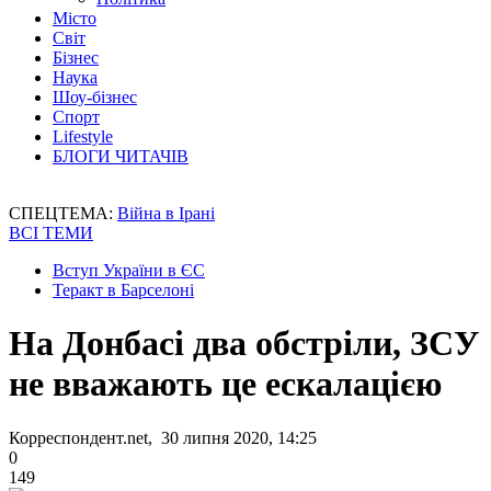
Місто
Світ
Бізнес
Наука
Шоу-бізнес
Спорт
Lifestyle
БЛОГИ ЧИТАЧІВ
СПЕЦТЕМА:
Війна в Ірані
ВСІ ТЕМИ
Вступ України в ЄС
Теракт в Барселоні
На Донбасі два обстріли, ЗСУ
не вважають це ескалацією
Корреспондент.net, 30 липня 2020, 14:25
0
149