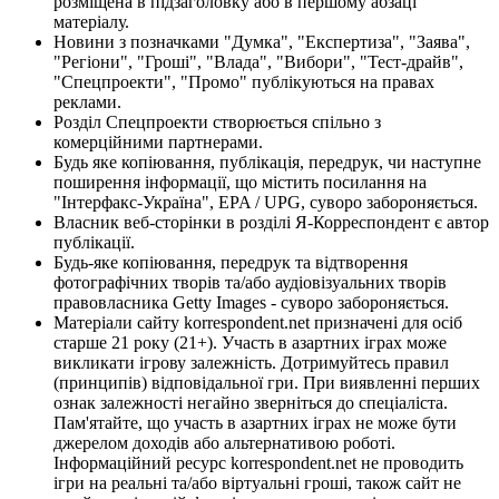
розміщена в підзаголовку або в першому абзаці
матеріалу.
Новини з позначками "Думка", "Експертиза", "Заява",
"Регіони", "Гроші", "Влада", "Вибори", "Тест-драйв",
"Спецпроекти", "Промо" публікуються на правах
реклами.
Розділ Спецпроекти створюється спільно з
комерційними партнерами.
Будь яке копіювання, публікація, передрук, чи наступне
поширення інформації, що містить посилання на
"Інтерфакс-Україна", EPA / UPG, суворо забороняється.
Власник веб-сторінки в розділі Я-Корреспондент є автор
публікації.
Будь-яке копіювання, передрук та відтворення
фотографічних творів та/або аудіовізуальних творів
правовласника Getty Images - суворо забороняється.
Матеріали сайту korrespondent.net призначені для осіб
старше 21 року (21+). Участь в азартних іграх може
викликати ігрову залежність. Дотримуйтесь правил
(принципів) відповідальної гри. При виявленні перших
ознак залежності негайно зверніться до спеціаліста.
Пам'ятайте, що участь в азартних іграх не може бути
джерелом доходів або альтернативою роботі.
Інформаційний ресурс korrespondent.net не проводить
ігри на реальні та/або віртуальні гроші, також сайт не