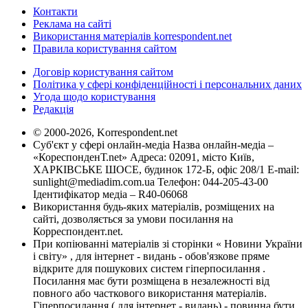
Контакти
Реклама на сайті
Використання матеріалів korrespondent.net
Правила користування сайтом
Договір користування сайтом
Політика у сфері конфіденційності і персональних даних
Угода щодо користування
Редакція
© 2000-2026, Korrespondent.net
Суб'єкт у сфері онлайн-медіа Назва онлайн-медіа –
«КореспонденТ.net» Адреса: 02091, місто Київ,
ХАРКІВСЬКЕ ШОСЕ, будинок 172-Б, офіс 208/1 E-mail:
sunlight@mediadim.com.ua
Телефон: 044-205-43-00
Ідентифікатор медіа – R40-06068
Використання будь-яких матеріалів, розміщених на
сайті, дозволяється за умови посилання на
Корреспондент.net.
При копіюванні матеріалів зі сторінки « Новини України
і світу» , для інтернет - видань - обов'язкове пряме
відкрите для пошукових систем гіперпосилання .
Посилання має бути розміщена в незалежності від
повного або часткового використання матеріалів.
Гіперпосилання ( для інтернет - видань) - повинна бути