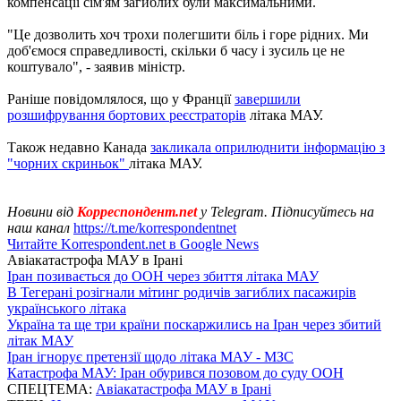
компенсації сім'ям загиблих були максимальними.
"Це дозволить хоч трохи полегшити біль і горе рідних. Ми
доб'ємося справедливості, скільки б часу і зусиль це не
коштувало", - заявив міністр.
Раніше повідомлялося, що у Франції
завершили
розшифрування бортових реєстраторів
літака МАУ.
Також недавно Канада
закликала оприлюднити інформацію з
"чорних скриньок"
літака МАУ.
Новини від
Корреспондент.net
у Telegram. Підписуйтесь на
наш канал
https://t.me/korrespondentnet
Читайте Korrespondent.net в Google News
Авіакатастрофа МАУ в Ірані
Іран позивається до ООН через збиття літака МАУ
В Тегерані розігнали мітинг родичів загиблих пасажирів
українського літака
Україна та ще три країни поскаржились на Іран через збитий
літак МАУ
Іран ігнорує претензії щодо літака МАУ - МЗС
Катастрофа МАУ: Іран обурився позовом до суду ООН
СПЕЦТЕМА:
Авіакатастрофа МАУ в Ірані