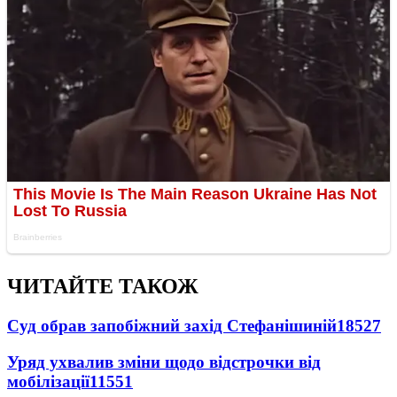
ЧИТАЙТЕ ТАКОЖ
Суд обрав запобіжний захід Стефанішиній
18527
Уряд ухвалив зміни щодо відстрочки від
мобілізації
11551