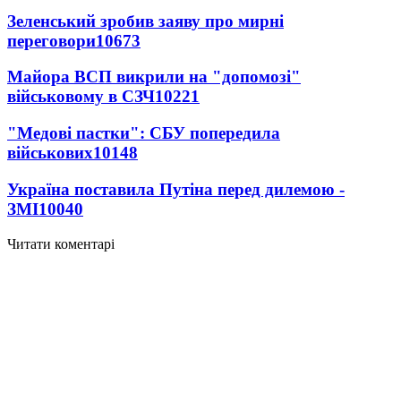
Зеленський зробив заяву про мирні
переговори
10673
Майора ВСП викрили на "допомозі"
військовому в СЗЧ
10221
"Медові пастки": СБУ попередила
військових
10148
Україна поставила Путіна перед дилемою -
ЗМІ
10040
Читати коментарі