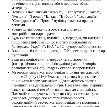
розміщена в підзаголовку або в першому абзаці
матеріалу.
Новини з позначками "Думка", "Експертиза", "Заява",
"Регіони", "Гроші", "Влада", "Вибори", "Тест-драйв",
"Спецпроекти", "Промо" публікуються на правах
реклами.
Розділ Спецпроекти створюється спільно з
комерційними партнерами.
Будь яке копіювання, публікація, передрук, чи наступне
поширення інформації, що містить посилання на
"Інтерфакс-Україна", EPA / UPG, суворо забороняється.
Власник веб-сторінки в розділі Я-Корреспондент є автор
публікації.
Будь-яке копіювання, передрук та відтворення
фотографічних творів та/або аудіовізуальних творів
правовласника Getty Images - суворо забороняється.
Матеріали сайту korrespondent.net призначені для осіб
старше 21 року (21+). Участь в азартних іграх може
викликати ігрову залежність. Дотримуйтесь правил
(принципів) відповідальної гри. При виявленні перших
ознак залежності негайно зверніться до спеціаліста.
Пам'ятайте, що участь в азартних іграх не може бути
джерелом доходів або альтернативою роботі.
Інформаційний ресурс korrespondent.net не проводить
ігри на реальні та/або віртуальні гроші, також сайт не