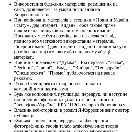
Використання будь-яких матеріалів, розміщених на
сайті, дозволяється за умови посилання на
Корреспондент.net.
При копіюванні матеріалів зі сторінки « Новини України
і світу» , для інтернет - видань - обов'язкове пряме
відкрите для пошукових систем гіперпосилання .
Посилання має бути розміщена в незалежності від
повного або часткового використання матеріалів.
Гіперпосилання ( для інтернет - видань) - повинна бути
розміщена в підзаголовку або в першому абзаці
матеріалу.
Новини з позначками "Думка", "Експертиза", "Заява",
"Регіони", "Гроші", "Влада", "Вибори", "Тест-драйв",
"Спецпроекти", "Промо" публікуються на правах
реклами.
Розділ Спецпроекти створюється спільно з
комерційними партнерами.
Будь яке копіювання, публікація, передрук, чи наступне
поширення інформації, що містить посилання на
"Інтерфакс-Україна", EPA / UPG, суворо забороняється.
Власник веб-сторінки в розділі Я-Корреспондент є автор
публікації.
Будь-яке копіювання, передрук та відтворення
фотографічних творів та/або аудіовізуальних творів
правовласника Getty Images - суворо забороняється.