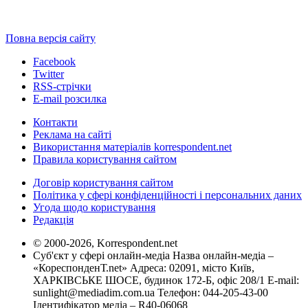
Повна версія сайту
Facebook
Twitter
RSS-стрічки
E-mail розсилка
Контакти
Реклама на сайті
Використання матеріалів korrespondent.net
Правила користування сайтом
Договір користування сайтом
Політика у сфері конфіденційності і персональних даних
Угода щодо користування
Редакція
© 2000-2026, Korrespondent.net
Суб'єкт у сфері онлайн-медіа Назва онлайн-медіа –
«КореспонденТ.net» Адреса: 02091, місто Київ,
ХАРКІВСЬКЕ ШОСЕ, будинок 172-Б, офіс 208/1 E-mail:
sunlight@mediadim.com.ua
Телефон: 044-205-43-00
Ідентифікатор медіа – R40-06068