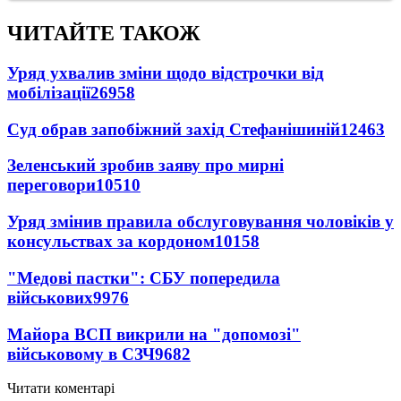
ЧИТАЙТЕ ТАКОЖ
Уряд ухвалив зміни щодо відстрочки від
мобілізації
26958
Суд обрав запобіжний захід Стефанішиній
12463
Зеленський зробив заяву про мирні
переговори
10510
Уряд змінив правила обслуговування чоловіків у
консульствах за кордоном
10158
"Медові пастки": СБУ попередила
військових
9976
Майора ВСП викрили на "допомозі"
військовому в СЗЧ
9682
Читати коментарі