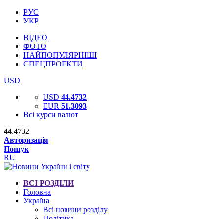
РУС
УКР
ВІДЕО
ФОТО
НАЙПОПУЛЯРНІШІ
СПЕЦПРОЕКТИ
USD
USD
44.4732
EUR
51.3093
Всі курси валют
44.4732
Авторизація
Пошук
RU
ВСІ РОЗДІЛИ
Головна
Україна
Всі новини розділу
Політика