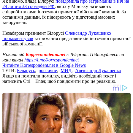
Як відомо, влада Білорусі
повідомила про затримання в ніч на
29 липня 33 громадян РФ
, яких у Мінську називають
співробітниками іноземної приватної військової компанії. За
останніми даними, їх підозрюють у підготовці масових
заворушень.
Незабаром президент Білорусі
Олександр Лукашенко
прокоментував
затримання представників іноземної приватної
військової компанії.
Новини від
Корреспондент.net
в Telegram. Підписуйтесь на
наш канал
https://t.me/korrespondentnet
Читайте Korrespondent.net в Google News
ТЕГИ:
Беларусь
,
россияне
,
МИД
,
Александр Лукашенко
Якщо ви помітили помилку, виділіть необхідний текст і
натисніть Ctrl + Enter, щоб повідомити про це редакцію.