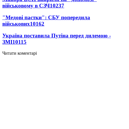
військовому в СЗЧ
10237
"Медові пастки": СБУ попередила
військових
10162
Україна поставила Путіна перед дилемою -
ЗМІ
10115
Читати коментарі