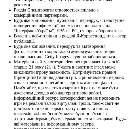
реклами.
Розділ Спецпроекти створюється спільно з
комерційними партнерами.
Будь яке копіювання, публікація, передрук, чи наступне
поширення інформації, що містить посилання на
"Інтерфакс-Україна", EPA / UPG, суворо забороняється.
Власник веб-сторінки в розділі Я-Корреспондент є автор
публікації.
Будь-яке копіювання, передрук та відтворення
фотографічних творів та/або аудіовізуальних творів
правовласника Getty Images - суворо забороняється.
Матеріали сайту korrespondent.net призначені для осіб
старше 21 року (21+). Участь в азартних іграх може
викликати ігрову залежність. Дотримуйтесь правил
(принципів) відповідальної гри. При виявленні перших
ознак залежності негайно зверніться до спеціаліста.
Пам'ятайте, що участь в азартних іграх не може бути
джерелом доходів або альтернативою роботі.
Інформаційний ресурс korrespondent.net не проводить
ігри на реальні та/або віртуальні гроші, також сайт не
приймає ні в якій формі оплату ставок та інших
платежів, які пов’язані/можуть бути пов’язані з
азартними іграми, букмекерами чи тоталізаторами. Будь-
які матеріали на інформаційному ресурсі