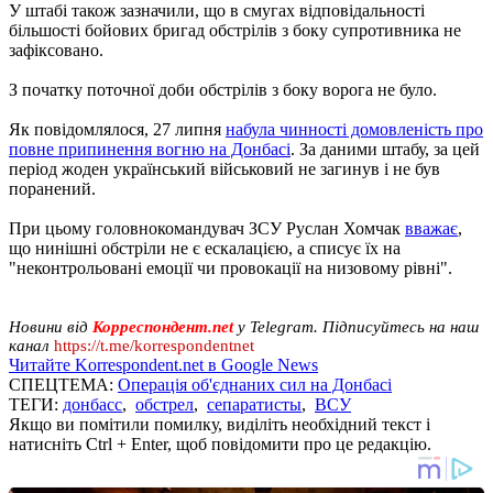
У штабі також зазначили, що в смугах відповідальності
більшості бойових бригад обстрілів з боку супротивника не
зафіксовано.
З початку поточної доби обстрілів з боку ворога не було.
Як повідомлялося, 27 липня
набула чинності домовленість про
повне припинення вогню на Донбасі
. За даними штабу, за цей
період жоден український військовий не загинув і не був
поранений.
При цьому головнокомандувач ЗСУ Руслан Хомчак
вважає
,
що нинішні обстріли не є ескалацією, а списує їх на
"неконтрольовані емоції чи провокації на низовому рівні".
Новини від
Корреспондент.net
у Telegram. Підписуйтесь на наш
канал
https://t.me/korrespondentnet
Читайте Korrespondent.net в Google News
СПЕЦТЕМА:
Операція об'єднаних сил на Донбасі
ТЕГИ:
донбасс
,
обстрел
,
сепаратисты
,
ВСУ
Якщо ви помітили помилку, виділіть необхідний текст і
натисніть Ctrl + Enter, щоб повідомити про це редакцію.