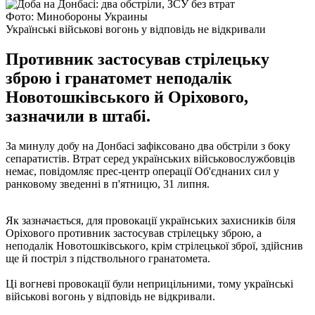
Фото: Минобороны Украины
Українські військові вогонь у відповідь не відкривали
Противник застосував стрілецьку
зброю і гранатомет неподалік
Новотошківського й Оріхового,
зазначили в штабі.
За минулу добу на Донбасі зафіксовано два обстріли з боку
сепаратистів. Втрат серед українських військовослужбовців
немає, повідомляє прес-центр операції Об'єднаних сил у
ранковому зведенні в п'ятницю, 31 липня.
Як зазначається, для провокації українських захисників біля
Оріхового противник застосував стрілецьку зброю, а
неподалік Новотошківського, крім стрілецької зброї, здійснив
ще й постріл з підствольного гранатомета.
Ці вогневі провокації були неприцільними, тому українські
військові вогонь у відповідь не відкривали.