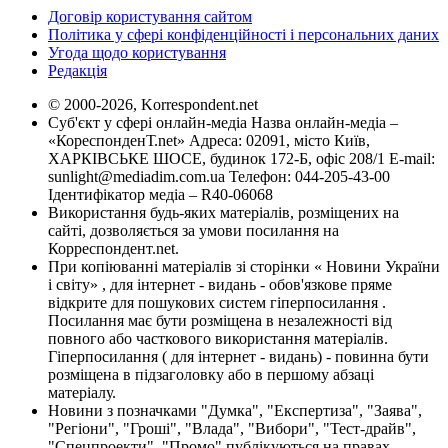
Договір користування сайтом
Політика у сфері конфіденційності і персональних даних
Угода щодо користування
Редакція
© 2000-2026, Korrespondent.net
Суб'єкт у сфері онлайн-медіа Назва онлайн-медіа –
«КореспонденТ.net» Адреса: 02091, місто Київ,
ХАРКІВСЬКЕ ШОСЕ, будинок 172-Б, офіс 208/1 E-mail:
sunlight@mediadim.com.ua
Телефон: 044-205-43-00
Ідентифікатор медіа – R40-06068
Використання будь-яких матеріалів, розміщених на
сайті, дозволяється за умови посилання на
Корреспондент.net.
При копіюванні матеріалів зі сторінки « Новини України
і світу» , для інтернет - видань - обов'язкове пряме
відкрите для пошукових систем гіперпосилання .
Посилання має бути розміщена в незалежності від
повного або часткового використання матеріалів.
Гіперпосилання ( для інтернет - видань) - повинна бути
розміщена в підзаголовку або в першому абзаці
матеріалу.
Новини з позначками "Думка", "Експертиза", "Заява",
"Регіони", "Гроші", "Влада", "Вибори", "Тест-драйв",
"Спецпроекти", "Промо" публікуються на правах