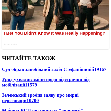
ЧИТАЙТЕ ТАКОЖ
Суд обрав запобіжний захід Стефанішиній
19167
Уряд ухвалив зміни щодо відстрочки від
мобілізації
11579
Зеленський зробив заяву про мирні
переговори
10700
Майора ВСП викрили на "допомозі"