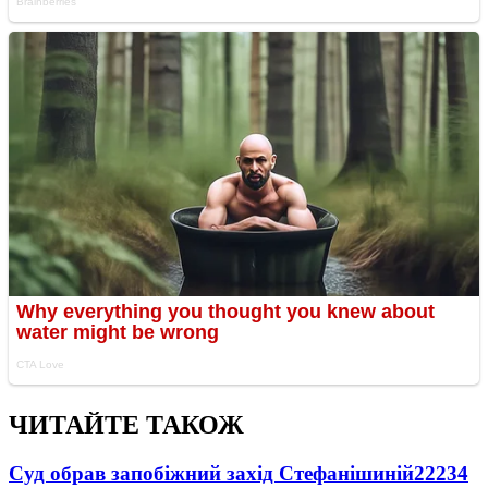
ЧИТАЙТЕ ТАКОЖ
Суд обрав запобіжний захід Стефанішиній
22234