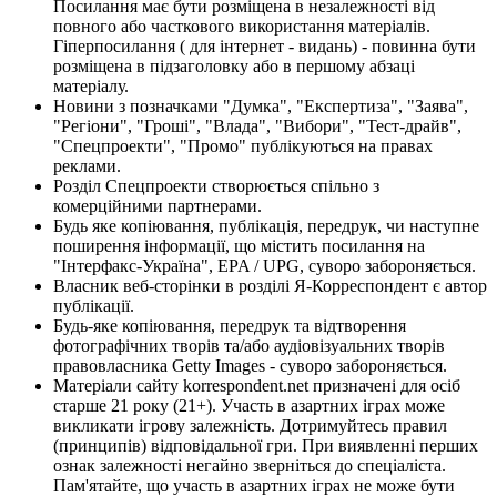
Посилання має бути розміщена в незалежності від
повного або часткового використання матеріалів.
Гіперпосилання ( для інтернет - видань) - повинна бути
розміщена в підзаголовку або в першому абзаці
матеріалу.
Новини з позначками "Думка", "Експертиза", "Заява",
"Регіони", "Гроші", "Влада", "Вибори", "Тест-драйв",
"Спецпроекти", "Промо" публікуються на правах
реклами.
Розділ Спецпроекти створюється спільно з
комерційними партнерами.
Будь яке копіювання, публікація, передрук, чи наступне
поширення інформації, що містить посилання на
"Інтерфакс-Україна", EPA / UPG, суворо забороняється.
Власник веб-сторінки в розділі Я-Корреспондент є автор
публікації.
Будь-яке копіювання, передрук та відтворення
фотографічних творів та/або аудіовізуальних творів
правовласника Getty Images - суворо забороняється.
Матеріали сайту korrespondent.net призначені для осіб
старше 21 року (21+). Участь в азартних іграх може
викликати ігрову залежність. Дотримуйтесь правил
(принципів) відповідальної гри. При виявленні перших
ознак залежності негайно зверніться до спеціаліста.
Пам'ятайте, що участь в азартних іграх не може бути