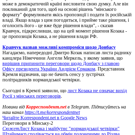
може в демократичній країні висловити свою думку. Але він
покликаний для того, щоб на основі рішень "мінського
формату" формулювати якісь пропозиції і подати їх російській
владі. Якщо влада з цим погодиться, і прийме таке рішення, і
оголосить його - це вже буде рішення влади", - сказав
Кравчук, підкресливши, що на цей момент рішення Козака -
це пропозиція Козака, а не рішення влади РФ.
Кравчук назвав можливі компроміси щодо Донбасу
Нагадаємо, напередодні Дмитро Козак написав листа раднику
канцлера Німеччини Ангели Меркель, у якому заявив, що
вирішив припинити переговори щодо Донбасу з главою
Офісу президента України Андрієм Єрмаком
. Представник
Кремля відзначив, що не бачить сенсу у зустрічах
політрадників нормандської четвірки.
Сьогодні в Кремлі заявили, що
лист Козака не означає вихід
Росії з мінських переговорів
.
Новини від
Корреспондент.net
в Telegram. Підписуйтесь на
наш канал
https://t.me/korrespondentnet
Читайте Korrespondent.net в Google News
Переговори в Мінську-2
Сюжет
Лист Козака і майбутнє "нормандської четвірки"
Штайнмаєр сподівається на обмін полоненими до Різдва