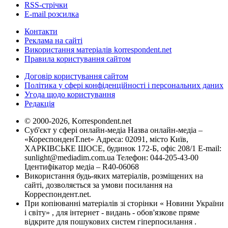
RSS-стрічки
E-mail розсилка
Контакти
Реклама на сайті
Використання матеріалів korrespondent.net
Правила користування сайтом
Договір користування сайтом
Політика у сфері конфіденційності і персональних даних
Угода щодо користування
Редакція
© 2000-2026, Korrespondent.net
Суб'єкт у сфері онлайн-медіа Назва онлайн-медіа –
«КореспонденТ.net» Адреса: 02091, місто Київ,
ХАРКІВСЬКЕ ШОСЕ, будинок 172-Б, офіс 208/1 E-mail:
sunlight@mediadim.com.ua
Телефон: 044-205-43-00
Ідентифікатор медіа – R40-06068
Використання будь-яких матеріалів, розміщених на
сайті, дозволяється за умови посилання на
Корреспондент.net.
При копіюванні матеріалів зі сторінки « Новини України
і світу» , для інтернет - видань - обов'язкове пряме
відкрите для пошукових систем гіперпосилання .