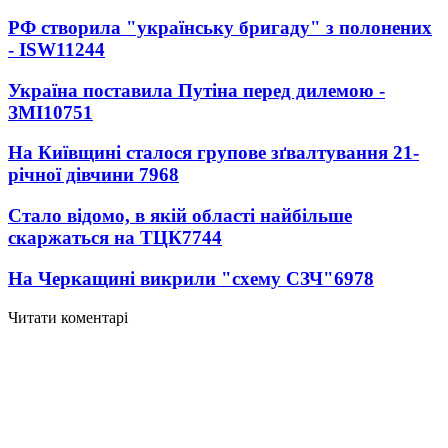
РФ створила "українську бригаду" з полонених
- ISW
11244
Україна поставила Путіна перед дилемою -
ЗМІ
10751
На Київщині сталося групове зґвалтування 21-
річної дівчини
7968
Стало відомо, в якій області найбільше
скаржаться на ТЦК
7744
На Черкащині викрили "схему СЗЧ"
6978
Читати коментарі