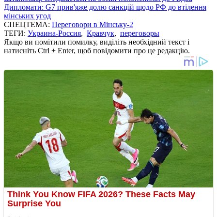
Дипломати: G7 прив'яже долю санкцій щодо РФ до втілення
мінських угод
СПЕЦТЕМА:
Переговори в Мінську-2
ТЕГИ:
Украина-Россия
,
Кравчук
,
переговоры
Якщо ви помітили помилку, виділіть необхідний текст і
натисніть Ctrl + Enter, щоб повідомити про це редакцію.