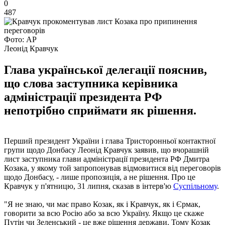
0
487
Фото: АР
Леонід Кравчук
Глава української делегації пояснив,
що слова заступника керівника
адміністрації президента РФ
непотрібно сприймати як рішення.
Перший президент України і глава Тристоронньої контактної
групи щодо Донбасу Леонід Кравчук заявив, що вчорашній
лист заступника глави адміністрації президента РФ Дмитра
Козака, у якому той запропонував відмовитися від переговорів
щодо Донбасу, - лише пропозиція, а не рішення. Про це
Кравчук у п'ятницю, 31 липня, сказав в інтерв'ю
Суспільному
.
"Я не знаю, чи має право Козак, як і Кравчук, як і Єрмак,
говорити за всю Росію або за всю Україну. Якщо це скаже
Путін чи Зеленський - це вже рішення держави. Тому Козак