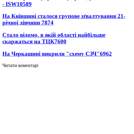
- ISW
10589
На Київщині сталося групове зґвалтування 21-
річної дівчини
7874
Стало відомо, в якій області найбільше
скаржаться на ТЦК
7600
На Черкащині викрили "схему СЗЧ"
6962
Читати коментарі