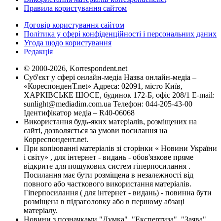
Правила користування сайтом
Договір користування сайтом
Політика у сфері конфіденційності і персональних даних
Угода щодо користування
Редакція
© 2000-2026, Korrespondent.net
Суб'єкт у сфері онлайн-медіа Назва онлайн-медіа –
«КореспонденТ.net» Адреса: 02091, місто Київ,
ХАРКІВСЬКЕ ШОСЕ, будинок 172-Б, офіс 208/1 E-mail:
sunlight@mediadim.com.ua
Телефон: 044-205-43-00
Ідентифікатор медіа – R40-06068
Використання будь-яких матеріалів, розміщених на
сайті, дозволяється за умови посилання на
Корреспондент.net.
При копіюванні матеріалів зі сторінки « Новини України
і світу» , для інтернет - видань - обов'язкове пряме
відкрите для пошукових систем гіперпосилання .
Посилання має бути розміщена в незалежності від
повного або часткового використання матеріалів.
Гіперпосилання ( для інтернет - видань) - повинна бути
розміщена в підзаголовку або в першому абзаці
матеріалу.
Новини з позначками "Думка", "Експертиза", "Заява",