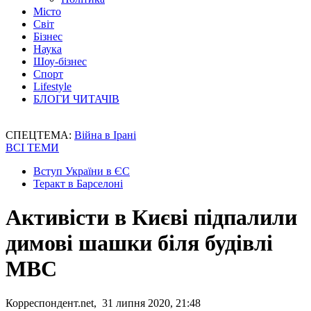
Місто
Світ
Бізнес
Наука
Шоу-бізнес
Спорт
Lifestyle
БЛОГИ ЧИТАЧІВ
СПЕЦТЕМА:
Війна в Ірані
ВСІ ТЕМИ
Вступ України в ЄС
Теракт в Барселоні
Активісти в Києві підпалили
димові шашки біля будівлі
МВС
Корреспондент.net, 31 липня 2020, 21:48