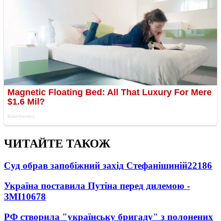
ЧИТАЙТЕ ТАКОЖ
Суд обрав запобіжний захід Стефанішиній
22186
Україна поставила Путіна перед дилемою -
ЗМІ
10678
РФ створила "українську бригаду" з полонених