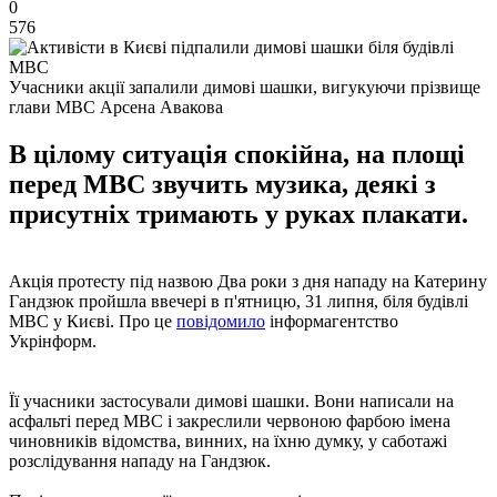
0
576
Учасники акції запалили димові шашки, вигукуючи прізвище
глави МВС Арсена Авакова
В цілому ситуація спокійна, на площі
перед МВС звучить музика, деякі з
присутніх тримають у руках плакати.
Акція протесту під назвою Два роки з дня нападу на Катерину
Гандзюк пройшла ввечері в п'ятницю, 31 липня, біля будівлі
МВС у Києві. Про це
повідомило
інформагентство
Укрінформ.
Її учасники застосували димові шашки. Вони написали на
асфальті перед МВС і закреслили червоною фарбою імена
чиновників відомства, винних, на їхню думку, у саботажі
розслідування нападу на Гандзюк.