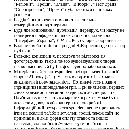
"Регіони", "Гроші", "Влада", "Вибори", "Тест-драйв",
"Спецпроекти", "Промо" публікуються на правах
реклами.
Розділ Спецпроекти створюється спільно з
комерційними партнерами.
Будь яке копіювання, публікація, передрук, чи наступне
поширення інформації, що містить посилання на
"Інтерфакс-Україна", EPA / UPG, суворо забороняється.
Власник веб-сторінки в розділі Я-Корреспондент є автор
публікації.
Будь-яке копіювання, передрук та відтворення
фотографічних творів та/або аудіовізуальних творів
правовласника Getty Images - суворо забороняється.
Матеріали сайту korrespondent.net призначені для осіб
старше 21 року (21+). Участь в азартних іграх може
викликати ігрову залежність. Дотримуйтесь правил
(принципів) відповідальної гри. При виявленні перших
ознак залежності негайно зверніться до спеціаліста.
Пам'ятайте, що участь в азартних іграх не може бути
джерелом доходів або альтернативою роботі.
Інформаційний ресурс korrespondent.net не проводить
ігри на реальні та/або віртуальні гроші, також сайт не
приймає ні в якій формі оплату ставок та інших
платежів, які пов’язані/можуть бути пов’язані з
азартними іграми, букмекерами чи тоталізаторами. Будь-