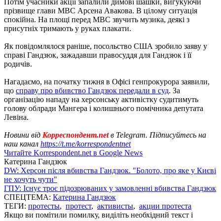
Потім учасники акції запалили димові шашки, вигукуючи
прізвище глави МВС Арсена Авакова. В цілому ситуація
спокійна. На площі перед МВС звучить музика, деякі з
присутніх тримають у руках плакати.
Як повідомлялося раніше, посольство США зробило заяву у
справі Гандзюк, зажадавши правосуддя для Гандзюк і її
родичів.
Нагадаємо, на початку тижня в Офісі генпрокурора заявили,
що
справу про вбивство Гандзюк передали в суд
. За
організацію нападу на херсонську активістку судитимуть
голову облради Мангера і колишнього помічника депутата
Левіна.
Новини від
Корреспондент.net
в Telegram. Підписуйтесь на
наш канал
https://t.me/korrespondentnet
Читайте Korrespondent.net в Google News
Катерина Гандзюк
DW: Херсон після вбивства Гандзюк. "Болото, про яке у Києві
не хочуть чути"
ГПУ: Існує троє підозрюваних у замовленні вбивства Гандзюк
СПЕЦТЕМА:
Катерина Гандзюк
ТЕГИ:
протесты
,
протест
,
активисты
,
акции протеста
Якщо ви помітили помилку, виділіть необхідний текст і