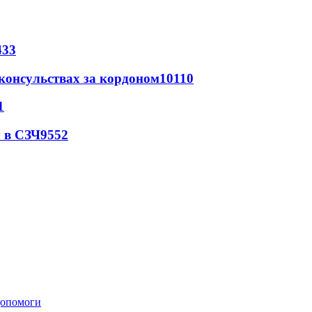
433
 консульствах за кордоном
10110
1
 в СЗЧ
9552
 допомоги