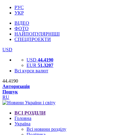
РУС
УКР
ВІДЕО
ФОТО
НАЙПОПУЛЯРНІШІ
СПЕЦПРОЕКТИ
USD
USD
44.4190
EUR
51.3207
Всі курси валют
44.4190
Авторизація
Пошук
RU
ВСІ РОЗДІЛИ
Головна
Україна
Всі новини розділу
Політика