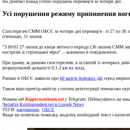
На Донбасі понад сотню порушень перемир'я за чотири дні
Усі порушення режиму припинення вогню
Спостерігачі СММ ОБСЄ за чотири дні перемир'я - із 27 по 30 л
п'ятницю, 31 липня.
"З 00:01 27 липня до кінця звітного періоду (30 липня) СММ з
пострілів зі стрілецької зброї", - зазначено в повідомленні.
При цьому, за даними спостерігачів, в останній із чотирьох дні
розрахунковій дальності 0,1-2 км на захід.
Раніше в ОБСЄ заявили про
60 жертв бойових дій
серед мирног
Також віце-прем'єр-міністр з питань реінтеграції тимчасово о
Новини від
Корреспондент.net
у Telegram. Підписуйтесь на на
Читайте Korrespondent.net в Google News
ТЕГИ:
нарушения
,
ОБСЕ
Якщо ви помітили помилку, виділіть необхідний текст і натисніт