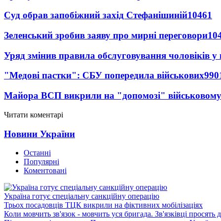
Суд обрав запобіжний захід Стефанішиній
10461
Зеленський зробив заяву про мирні переговори
10
Уряд змінив правила обслуговування чоловіків у
"Медові пастки": СБУ попередила військових
990
Майора ВСП викрили на "допомозі" військовому
Читати коментарі
Новини України
Останні
Популярні
Коментовані
Україна готує спеціальну санкційну операцію
Трьох посадовців ТЦК викрили на фіктивних мобілізаціях
Коли мовчить зв'язок - мовчить уся бригада. Зв'язківці просять