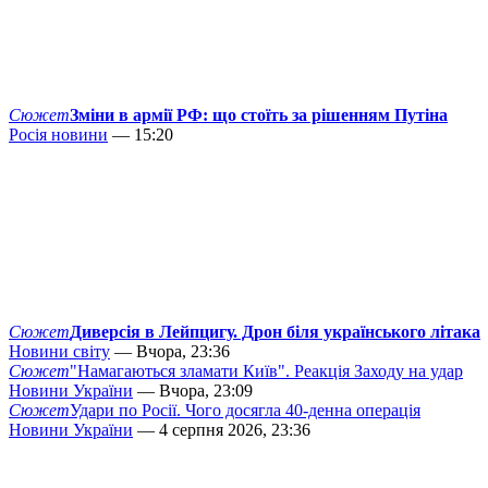
Сюжет
Зміни в армії РФ: що стоїть за рішенням Путіна
Росія новини
— 15:20
Сюжет
Диверсія в Лейпцигу. Дрон біля українського літака
Новини світу
— Вчора, 23:36
Сюжет
"Намагаються зламати Київ". Реакція Заходу на удар
Новини України
— Вчора, 23:09
Сюжет
Удари по Росії. Чого досягла 40-денна операція
Новини України
— 4 серпня 2026, 23:36