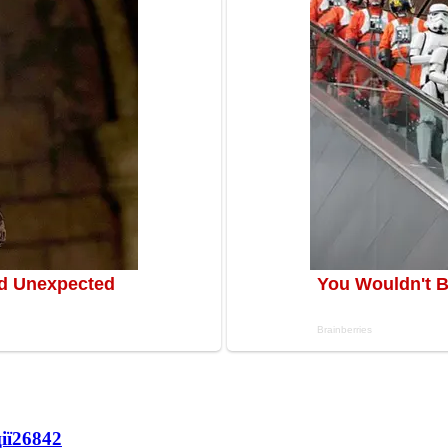
ії
26842