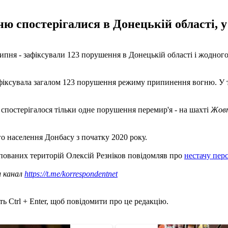
 спостерігалися в Донецькій області, у 
ипня - зафіксували 123 порушення в Донецькій області і жодного
афіксувала загалом 123 порушення режиму припинення вогню. У том
в спостерігалося тільки одне порушення перемир'я - на шахті
Жов
о населення Донбасу з початку 2020 року.
купованих територій Олексій Резніков повідомляв про
нестачу пе
ш канал
https://t.me/korrespondentnet
ь Ctrl + Enter, щоб повідомити про це редакцію.