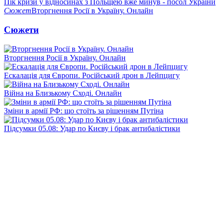
Пік кризи у відносинах з Польщею вже минув - посол України
Сюжет
Вторгнення Росії в Україну. Онлайн
Сюжети
Вторгнення Росії в Україну. Онлайн
Ескалація для Європи. Російський дрон в Лейпцигу
Війна на Близькому Сході. Онлайн
Зміни в армії РФ: що стоїть за рішенням Путіна
Підсумки 05.08: Удар по Києву і брак антибалістики