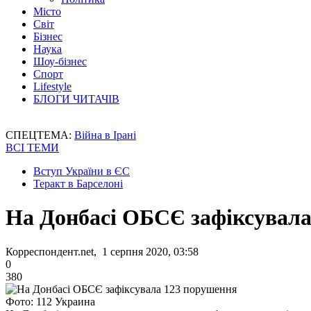
Місто
Світ
Бізнес
Наука
Шоу-бізнес
Спорт
Lifestyle
БЛОГИ ЧИТАЧІВ
СПЕЦТЕМА:
Війна в Ірані
ВСІ ТЕМИ
Вступ України в ЄС
Теракт в Барселоні
На Донбасі ОБСЄ зафіксувала
Корреспондент.net, 1 серпня 2020, 03:58
0
380
Фото: 112 Украина