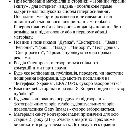
При копіюванні матеріалів зі сторінки « Новини України
і світу» , для інтернет - видань - обов'язкове пряме
відкрите для пошукових систем гіперпосилання .
Посилання має бути розміщена в незалежності від
повного або часткового використання матеріалів.
Гіперпосилання ( для інтернет - видань) - повинна бути
розміщена в підзаголовку або в першому абзаці
матеріалу.
Новини з позначками "Думка", "Експертиза", "Заява",
"Регіони", "Гроші", "Влада", "Вибори", "Тест-драйв",
"Спецпроекти", "Промо" публікуються на правах
реклами.
Розділ Спецпроекти створюється спільно з
комерційними партнерами.
Будь яке копіювання, публікація, передрук, чи наступне
поширення інформації, що містить посилання на
"Інтерфакс-Україна", EPA / UPG, суворо забороняється.
Власник веб-сторінки в розділі Я-Корреспондент є автор
публікації.
Будь-яке копіювання, передрук та відтворення
фотографічних творів та/або аудіовізуальних творів
правовласника Getty Images - суворо забороняється.
Матеріали сайту korrespondent.net призначені для осіб
старше 21 року (21+). Участь в азартних іграх може
викликати ігрову залежність. Дотримуйтесь правил