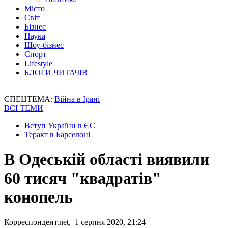
Місто
Світ
Бізнес
Наука
Шоу-бізнес
Спорт
Lifestyle
БЛОГИ ЧИТАЧІВ
СПЕЦТЕМА:
Війна в Ірані
ВСІ ТЕМИ
Вступ України в ЄС
Теракт в Барселоні
В Одеській області виявили
60 тисяч "квадратів"
конопель
Корреспондент.net, 1 серпня 2020, 21:24