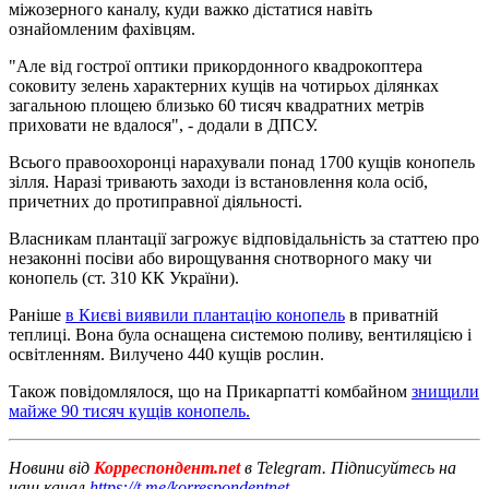
міжозерного каналу, куди важко дістатися навіть
ознайомленим фахівцям.
"Але від гострої оптики прикордонного квадрокоптера
соковиту зелень характерних кущів на чотирьох ділянках
загальною площею близько 60 тисяч квадратних метрів
приховати не вдалося", - додали в ДПСУ.
Всього правоохоронці нарахували понад 1700 кущів конопель
зілля. Наразі тривають заходи із встановлення кола осіб,
причетних до протиправної діяльності.
Власникам плантації загрожує відповідальність за статтею про
незаконні посіви або вирощування снотворного маку чи
конопель (ст. 310 КК України).
Раніше
в Києві виявили плантацію конопель
в приватній
теплиці. Вона була оснащена системою поливу, вентиляцією і
освітленням. Вилучено 440 кущів рослин.
Також повідомлялося, що на Прикарпатті комбайном
знищили
майже 90 тисяч кущів конопель.
Новини від
Корреспондент.net
в Telegram. Підписуйтесь на
наш канал
https://t.me/korrespondentnet