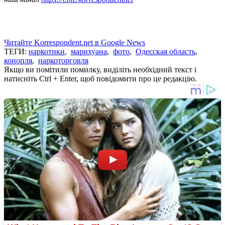
Читайте Korrespondent.net в Google News
ТЕГИ:
наркотики
,
марихуана
,
фото
,
Одесская область
,
конопля
,
наркоторговля
Якщо ви помітили помилку, виділіть необхідний текст і
натисніть Ctrl + Enter, щоб повідомити про це редакцію.