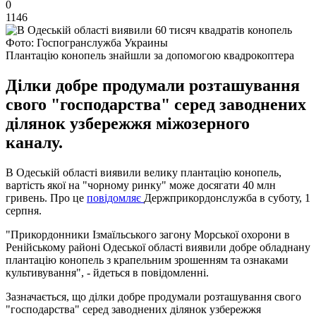
0
1146
Фото: Госпогранслужба Украины
Плантацію конопель знайшли за допомогою квадрокоптера
Ділки добре продумали розташування
свого "господарства" серед заводнених
ділянок узбережжя міжозерного
каналу.
В Одеській області виявили велику плантацію конопель,
вартість якої на "чорному ринку" може досягати 40 млн
гривень. Про це
повідомляє
Держприкордонслужба в суботу, 1
серпня.
"Прикордонники Ізмаїльського загону Морської охорони в
Ренійському районі Одеської області виявили добре обладнану
плантацію конопель з крапельним зрошенням та ознаками
культивування", - йдеться в повідомленні.
Зазначається, що ділки добре продумали розташування свого
"господарства" серед заводнених ділянок узбережжя