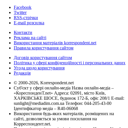
Facebook
Twitter
RSS-стрічки
E-mail розсилка
Контакти
Реклама на сайті
Використання матеріалів korrespondent.net
Правила користування сайтом
Договір користування сайтом
Політика у сфері конфіденційності і персональних даних
Угода щодо користування
Редакція
© 2000-2026, Korrespondent.net
Суб'єкт у сфері онлайн-медіа Назва онлайн-медіа –
«КореспонденТ.net» Адреса: 02091, місто Київ,
ХАРКІВСЬКЕ ШОСЕ, будинок 172-Б, офіс 208/1 E-mail:
sunlight@mediadim.com.ua
Телефон: 044-205-43-00
Ідентифікатор медіа – R40-06068
Використання будь-яких матеріалів, розміщених на
сайті, дозволяється за умови посилання на
Корреспондент.net.