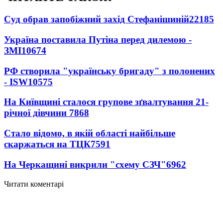
Суд обрав запобіжний захід Стефанішиній
22185
Україна поставила Путіна перед дилемою -
ЗМІ
10674
РФ створила "українську бригаду" з полонених
- ISW
10575
На Київщині сталося групове зґвалтування 21-
річної дівчини
7868
Стало відомо, в якій області найбільше
скаржаться на ТЦК
7591
На Черкащині викрили "схему СЗЧ"
6962
Читати коментарі