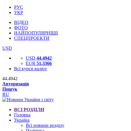
РУС
УКР
ВІДЕО
ФОТО
НАЙПОПУЛЯРНІШІ
СПЕЦПРОЕКТИ
USD
USD
44.4942
EUR
51.3366
Всі курси валют
44.4942
Авторизація
Пошук
RU
ВСІ РОЗДІЛИ
Головна
Україна
Всі новини розділу
Політика