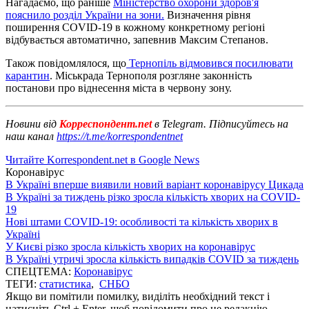
Нагадаємо, що раніше
Міністерство охорони здоров'я
пояснило розділ України на зони.
Визначення рівня
поширення COVID-19 в кожному конкретному регіоні
відбувається автоматично, запевнив Максим Степанов.
Також повідомлялося, що
Тернопіль відмовився посилювати
карантин
. Міськрада Тернополя розгляне законність
постанови про віднесення міста в червону зону.
Новини від
Корреспондент.net
в Telegram. Підписуйтесь на
наш канал
https://t.me/korrespondentnet
Читайте Korrespondent.net в Google News
Коронавірус
В Україні вперше виявили новий варіант коронавірусу Цикада
В Україні за тиждень різко зросла кількість хворих на COVID-
19
Нові штами COVID-19: особливості та кількість хворих в
Україні
У Києві різко зросла кількість хворих на коронавірус
В Україні утричі зросла кількість випадків COVID за тиждень
СПЕЦТЕМА:
Коронавірус
ТЕГИ:
статистика
,
СНБО
Якщо ви помітили помилку, виділіть необхідний текст і
натисніть Ctrl + Enter, щоб повідомити про це редакцію.