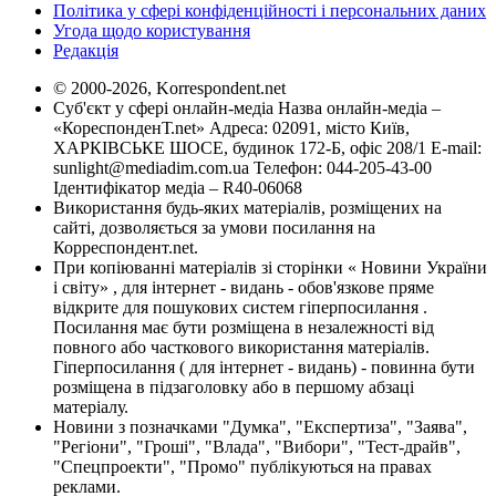
Політика у сфері конфіденційності і персональних даних
Угода щодо користування
Редакція
© 2000-2026, Korrespondent.net
Суб'єкт у сфері онлайн-медіа Назва онлайн-медіа –
«КореспонденТ.net» Адреса: 02091, місто Київ,
ХАРКІВСЬКЕ ШОСЕ, будинок 172-Б, офіс 208/1 E-mail:
sunlight@mediadim.com.ua
Телефон: 044-205-43-00
Ідентифікатор медіа – R40-06068
Використання будь-яких матеріалів, розміщених на
сайті, дозволяється за умови посилання на
Корреспондент.net.
При копіюванні матеріалів зі сторінки « Новини України
і світу» , для інтернет - видань - обов'язкове пряме
відкрите для пошукових систем гіперпосилання .
Посилання має бути розміщена в незалежності від
повного або часткового використання матеріалів.
Гіперпосилання ( для інтернет - видань) - повинна бути
розміщена в підзаголовку або в першому абзаці
матеріалу.
Новини з позначками "Думка", "Експертиза", "Заява",
"Регіони", "Гроші", "Влада", "Вибори", "Тест-драйв",
"Спецпроекти", "Промо" публікуються на правах
реклами.