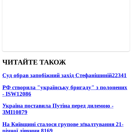
ЧИТАЙТЕ ТАКОЖ
Суд обрав запобіжний захід Стефанішиній
22341
РФ створила "українську бригаду" з полонених
- ISW
12086
Україна поставила Путіна перед дилемою -
ЗМІ
10879
На Київщині сталося групове зґвалтування 21-
річної дівчини
8169