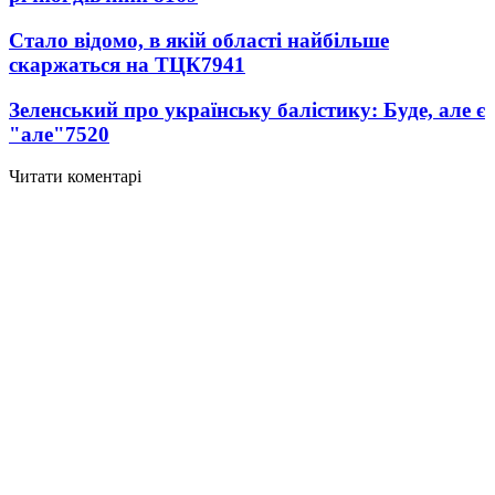
Стало відомо, в якій області найбільше
скаржаться на ТЦК
7941
Зеленський про українську балістику: Буде, але є
"але"
7520
Читати коментарі