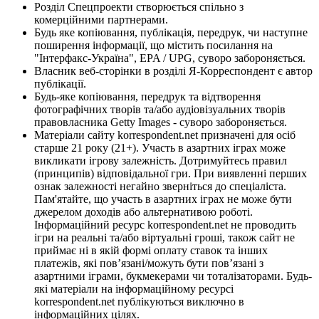
Розділ Спецпроекти створюється спільно з
комерційними партнерами.
Будь яке копіювання, публікація, передрук, чи наступне
поширення інформації, що містить посилання на
"Інтерфакс-Україна", EPA / UPG, суворо забороняється.
Власник веб-сторінки в розділі Я-Корреспондент є автор
публікації.
Будь-яке копіювання, передрук та відтворення
фотографічних творів та/або аудіовізуальних творів
правовласника Getty Images - суворо забороняється.
Матеріали сайту korrespondent.net призначені для осіб
старше 21 року (21+). Участь в азартних іграх може
викликати ігрову залежність. Дотримуйтесь правил
(принципів) відповідальної гри. При виявленні перших
ознак залежності негайно зверніться до спеціаліста.
Пам'ятайте, що участь в азартних іграх не може бути
джерелом доходів або альтернативою роботі.
Інформаційний ресурс korrespondent.net не проводить
ігри на реальні та/або віртуальні гроші, також сайт не
приймає ні в якій формі оплату ставок та інших
платежів, які пов’язані/можуть бути пов’язані з
азартними іграми, букмекерами чи тоталізаторами. Будь-
які матеріали на інформаційному ресурсі
korrespondent.net публікуються виключно в
інформаційних цілях.