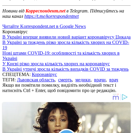
Новини від
Корреспондент.net
в Telegram. Підписуйтесь на
наш канал
https://t.me/korrespondentnet
Читайте Korrespondent.net в Google News
Коронавірус
В Україні вперше виявили новий варіант коронавірусу Цикада
В Україні за тиждень різко зросла кількість хворих на COVID-
19
Нові штами COVID-19: особливості та кількість хворих в
Україні
У Києві різко зросла кількість хворих на коронавірус
В Україні утричі зросла кількість випадків COVID за тиждень
СПЕЦТЕМА:
Коронавірус
ТЕГИ:
Львовская область
,
смерть
,
медики
,
врачи
,
врач
Якщо ви помітили помилку, виділіть необхідний текст і
натисніть Ctrl + Enter, щоб повідомити про це редакцію.