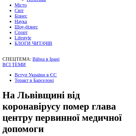
Місто
Світ
Бізнес
Наука
Шоу-бізнес
Спорт
Lifestyle
БЛОГИ ЧИТАЧІВ
СПЕЦТЕМА:
Війна в Ірані
ВСІ ТЕМИ
Вступ України в ЄС
Теракт в Барселоні
На Львівщині від
коронавірусу помер глава
центру первинної медичної
допомоги