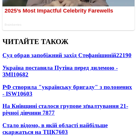
ЧИТАЙТЕ ТАКОЖ
Суд обрав запобіжний захід Стефанішиній
22190
Україна поставила Путіна перед дилемою -
ЗМІ
10682
РФ створила "українську бригаду" з полонених
- ISW
10603
На Київщині сталося групове зґвалтування 21-
річної дівчини
7877
Стало відомо, в якій області найбільше
скаржаться на ТЦК
7603