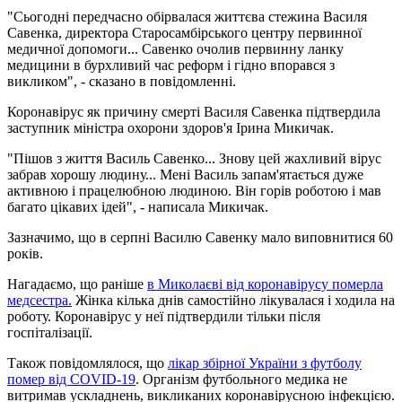
"Сьогодні передчасно обірвалася життєва стежина Василя
Савенка, директора Старосамбірського центру первинної
медичної допомоги... Савенко очолив первинну ланку
медицини в бурхливий час реформ і гідно впорався з
викликом", - сказано в повідомленні.
Коронавірус як причину смерті Василя Савенка підтвердила
заступник міністра охорони здоров'я Ірина Микичак.
"Пішов з життя Василь Савенко... Знову цей жахливий вірус
забрав хорошу людину... Мені Василь запам'ятається дуже
активною і працелюбною людиною. Він горів роботою і мав
багато цікавих ідей", - написала Микичак.
Зазначимо, що в серпні Василю Савенку мало виповнитися 60
років.
Нагадаємо, що раніше
в Миколаєві від коронавірусу померла
медсестра.
Жінка кілька днів самостійно лікувалася і ходила на
роботу. Коронавірус у неї підтвердили тільки після
госпіталізації.
Також повідомлялося, що
лікар збірної України з футболу
помер від COVID-19
. Організм футбольного медика не
витримав ускладнень, викликаних коронавірусною інфекцією.