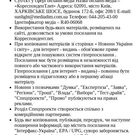
Суб'єкт у сфері онлайн-медіа Назва онлайн-медіа –
«КореспонденТ.net» Адреса: 02091, місто Київ,
ХАРКІВСЬКЕ ШОСЕ, будинок 172-Б, офіс 208/1 E-mail:
sunlight@mediadim.com.ua
Телефон: 044-205-43-00
Ідентифікатор медіа – R40-06068
Використання будь-яких матеріалів, розміщених на
сайті, дозволяється за умови посилання на
Корреспондент.net.
При копіюванні матеріалів зі сторінки « Новини України
і світу» , для інтернет - видань - обов'язкове пряме
відкрите для пошукових систем гіперпосилання .
Посилання має бути розміщена в незалежності від
повного або часткового використання матеріалів.
Гіперпосилання ( для інтернет - видань) - повинна бути
розміщена в підзаголовку або в першому абзаці
матеріалу.
Новини з позначками "Думка", "Експертиза", "Заява",
"Регіони", "Гроші", "Влада", "Вибори", "Тест-драйв",
"Спецпроекти", "Промо" публікуються на правах
реклами.
Розділ Спецпроекти створюється спільно з
комерційними партнерами.
Будь яке копіювання, публікація, передрук, чи наступне
поширення інформації, що містить посилання на
"Інтерфакс-Україна", EPA / UPG, суворо забороняється.