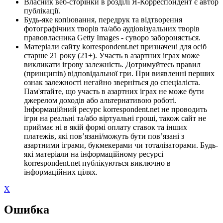
Власник веб-сторінки в розділі Я-Корреспондент є автор
публікації.
Будь-яке копіювання, передрук та відтворення
фотографічних творів та/або аудіовізуальних творів
правовласника Getty Images - суворо забороняється.
Матеріали сайту korrespondent.net призначені для осіб
старше 21 року (21+). Участь в азартних іграх може
викликати ігрову залежність. Дотримуйтесь правил
(принципів) відповідальної гри. При виявленні перших
ознак залежності негайно зверніться до спеціаліста.
Пам'ятайте, що участь в азартних іграх не може бути
джерелом доходів або альтернативою роботі.
Інформаційний ресурс korrespondent.net не проводить
ігри на реальні та/або віртуальні гроші, також сайт не
приймає ні в якій формі оплату ставок та інших
платежів, які пов’язані/можуть бути пов’язані з
азартними іграми, букмекерами чи тоталізаторами. Будь-
які матеріали на інформаційному ресурсі
korrespondent.net публікуються виключно в
інформаційних цілях.
X
Ошибка