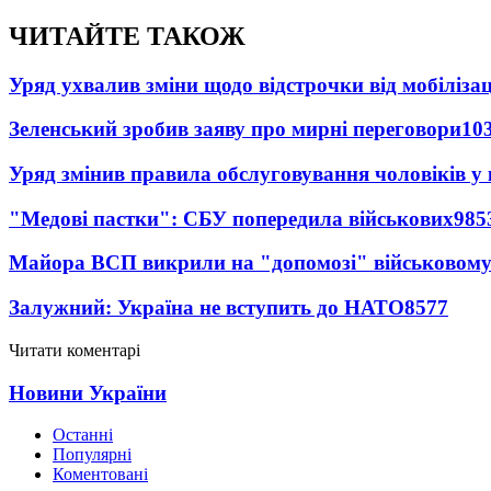
ЧИТАЙТЕ ТАКОЖ
Уряд ухвалив зміни щодо відстрочки від мобілізац
Зеленський зробив заяву про мирні переговори
10
Уряд змінив правила обслуговування чоловіків у
"Медові пастки": СБУ попередила військових
985
Майора ВСП викрили на "допомозі" військовому
Залужний: Україна не вступить до НАТО
8577
Читати коментарі
Новини України
Останні
Популярні
Коментовані