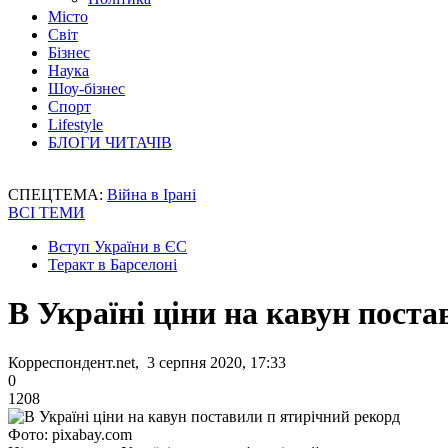
Місто
Світ
Бізнес
Наука
Шоу-бізнес
Спорт
Lifestyle
БЛОГИ ЧИТАЧІВ
СПЕЦТЕМА:
Війна в Ірані
ВСІ ТЕМИ
Вступ України в ЄС
Теракт в Барселоні
В Україні ціни на кавун пост
Корреспондент.net, 3 серпня 2020, 17:33
0
1208
Фото: pixabay.com