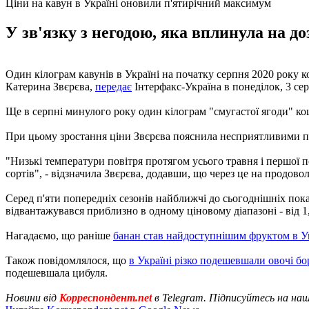
Ціни на кавун в Україні оновили п'ятирічний максимум
У зв'язку з негодою, яка вплинула на до
Один кілограм кавунів в Україні на початку серпня 2020 року к
Катерина Звєрєва,
передає
Інтерфакс-Україна в понеділок, 3 се
Ще в серпні минулого року один кілограм "смугастої ягоди" кошт
При цьому зростання ціни Звєрєва пояснила несприятливими по
"Низькі температури повітря протягом усього травня і першої по
сортів", - відзначила Звєрєва, додавши, що через це на продов
Серед п'яти попередніх сезонів найближчі до сьогоднішніх показ
відвантажувався приблизно в одному ціновому діапазоні - від 1,5 
Нагадаємо, що раніше
банан став найдоступнішим фруктом в У
Також повідомлялося, що
в Україні різко подешевшали овочі б
подешевшала цибуля.
Новини від
Корреспондент.net
в Telegram. Підписуйтесь на на