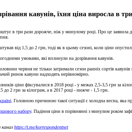
зрівання кавунів, їхня ціна виросла в тр
оштує в три рази дорожче, ніж у минулому році. Про це заявила д
рпня.
ував від 1,5 до 2 грн, тоді як в цьому сезоні, коли ціни опустил
годними умовами, які вплинули на дозрівання кавунів.
ловини червня не тільки затримали сезон ранніх сортів кавунів н
ольчий ринок кавуни надходять нерівномірно.
ників ціни фіксувалися в 2018 році - у межах 2,5-3,5 грн за кіло
до 2 грн за кілограм, а в 2017 році - нижче - 1,5 грн.
країні
. Головною причиною такої ситуації є холодна весна, яка пр
орщового набору
. Падіння ціни в порівнянні з минулим роком зафі
ш канал
https://t.me/korrespondentnet