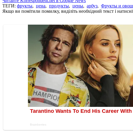
Читайте Korrespondent.net в Google News
ТЕГИ:
фрукты
,
цена
,
продукты
,
цены
,
арбуз
,
Фрукты и ово
Якщо ви помітили помилку, виділіть необхідний текст і натисніт