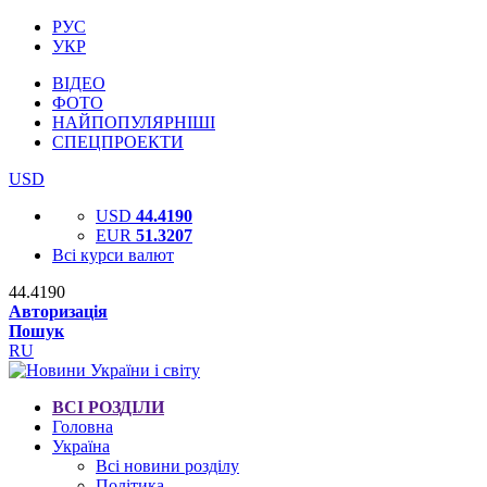
РУС
УКР
ВІДЕО
ФОТО
НАЙПОПУЛЯРНІШІ
СПЕЦПРОЕКТИ
USD
USD
44.4190
EUR
51.3207
Всі курси валют
44.4190
Авторизація
Пошук
RU
ВСІ РОЗДІЛИ
Головна
Україна
Всі новини розділу
Політика