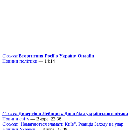
Сюжет
Вторгнення Росії в Україну. Онлайн
Новини політики
— 14:14
Сюжет
Диверсія в Лейпцигу. Дрон біля українського літака
Новини світу
— Вчора, 23:36
Сюжет
"Намагаються зламати Київ". Реакція Заходу на удар
Новини України
— Вчора, 23:09