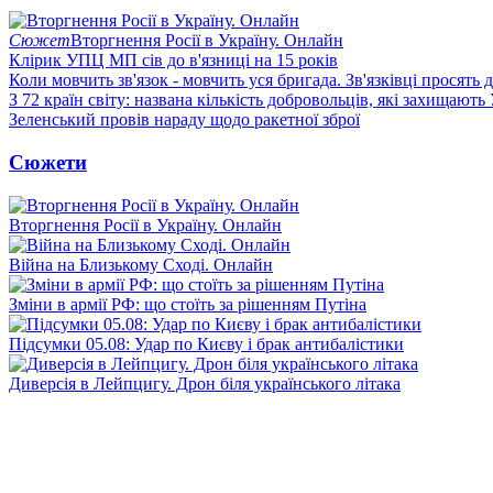
Сюжет
Вторгнення Росії в Україну. Онлайн
Клірик УПЦ МП сів до в'язниці на 15 років
Коли мовчить зв'язок - мовчить уся бригада. Зв'язківці просять
З 72 країн світу: названа кількість добровольців, які захищають
Зеленський провів нараду щодо ракетної зброї
Сюжети
Вторгнення Росії в Україну. Онлайн
Війна на Близькому Сході. Онлайн
Зміни в армії РФ: що стоїть за рішенням Путіна
Підсумки 05.08: Удар по Києву і брак антибалістики
Диверсія в Лейпцигу. Дрон біля українського літака