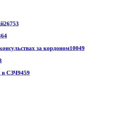
ії
26753
364
 консульствах за кордоном
10049
3
 в СЗЧ
9459