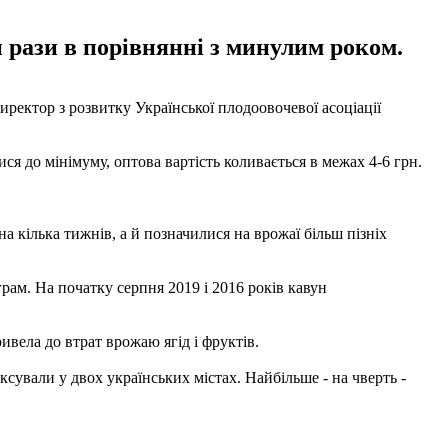
и рази в порівнянні з минулим роком.
иректор з розвитку Української плодоовочевої асоціації
ися до мінімуму, оптова вартість коливається в межах 4-6 грн.
а кілька тижнів, а й позначилися на врожаї більш пізніх
грам. На початку серпня 2019 і 2016 років кавун
ивела до втрат врожаю ягід і фруктів.
ксували у двох українських містах. Найбільше - на чверть -