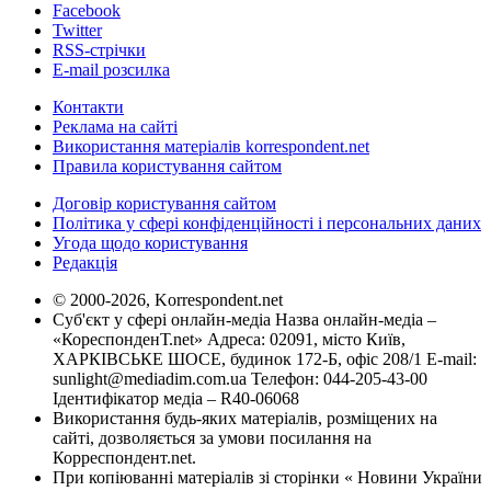
Facebook
Twitter
RSS-стрічки
E-mail розсилка
Контакти
Реклама на сайті
Використання матеріалів korrespondent.net
Правила користування сайтом
Договір користування сайтом
Політика у сфері конфіденційності і персональних даних
Угода щодо користування
Редакція
© 2000-2026, Korrespondent.net
Суб'єкт у сфері онлайн-медіа Назва онлайн-медіа –
«КореспонденТ.net» Адреса: 02091, місто Київ,
ХАРКІВСЬКЕ ШОСЕ, будинок 172-Б, офіс 208/1 E-mail:
sunlight@mediadim.com.ua
Телефон: 044-205-43-00
Ідентифікатор медіа – R40-06068
Використання будь-яких матеріалів, розміщених на
сайті, дозволяється за умови посилання на
Корреспондент.net.
При копіюванні матеріалів зі сторінки « Новини України