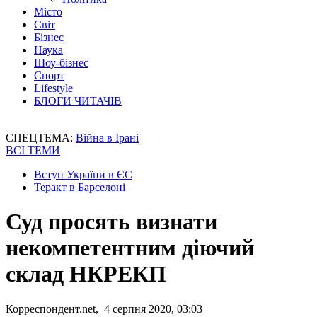
Місто
Світ
Бізнес
Наука
Шоу-бізнес
Спорт
Lifestyle
БЛОГИ ЧИТАЧІВ
СПЕЦТЕМА:
Війна в Ірані
ВСІ ТЕМИ
Вступ України в ЄС
Теракт в Барселоні
Суд просять визнати
некомпетентним діючий
склад НКРЕКП
Корреспондент.net, 4 серпня 2020, 03:03