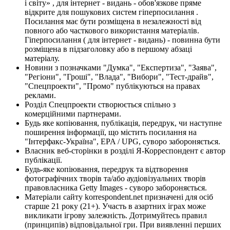
і світу» , для інтернет - видань - обов'язкове пряме
відкрите для пошукових систем гіперпосилання .
Посилання має бути розміщена в незалежності від
повного або часткового використання матеріалів.
Гіперпосилання ( для інтернет - видань) - повинна бути
розміщена в підзаголовку або в першому абзаці
матеріалу.
Новини з позначками "Думка", "Експертиза", "Заява",
"Регіони", "Гроші", "Влада", "Вибори", "Тест-драйв",
"Спецпроекти", "Промо" публікуються на правах
реклами.
Розділ Спецпроекти створюється спільно з
комерційними партнерами.
Будь яке копіювання, публікація, передрук, чи наступне
поширення інформації, що містить посилання на
"Інтерфакс-Україна", EPA / UPG, суворо забороняється.
Власник веб-сторінки в розділі Я-Корреспондент є автор
публікації.
Будь-яке копіювання, передрук та відтворення
фотографічних творів та/або аудіовізуальних творів
правовласника Getty Images - суворо забороняється.
Матеріали сайту korrespondent.net призначені для осіб
старше 21 року (21+). Участь в азартних іграх може
викликати ігрову залежність. Дотримуйтесь правил
(принципів) відповідальної гри. При виявленні перших