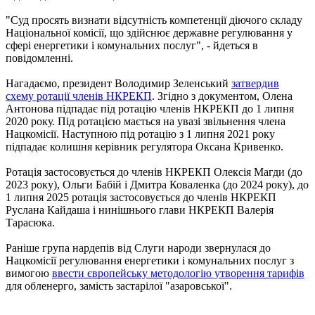
"Суд просять визнати відсутність компетенції діючого складу
Національної комісії, що здійснює державне регулювання у
сфері енергетики і комунальних послуг", - йдеться в
повідомленні.
Нагадаємо, президент Володимир Зеленський
затвердив
схему ротації членів НКРЕКП
. Згідно з документом, Олена
Антонова підпадає під ротацію членів НКРЕКП до 1 липня
2020 року. Під ротацією мається на увазі звільнення члена
Нацкомісії. Наступною під ротацію з 1 липня 2021 року
підпадає колишня керівник регулятора Оксана Кривенко.
Ротація застосовується до членів НКРЕКП Олексія Магди (до
2023 року), Ольги Бабій і Дмитра Коваленка (до 2024 року), до
1 липня 2025 ротація застосовується до членів НКРЕКП
Руслана Кайдаша і нинішнього глави НКРЕКП Валерія
Тарасюка.
Раніше група нардепів від Слуги народи звернулася до
Нацкомісії регулювання енергетики і комунальних послуг з
вимогою
ввести європейську методологію утворення тарифів
для обленерго, замість застарілої "азаровської".