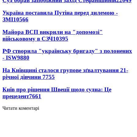
Суд обрав запобіжний захід Стефанішиній
22049
Україна поставила Путіна перед дилемою -
ЗМІ
10566
Майора ВСП викрили на "допомозі"
військовому в СЗЧ
10395
РФ створила "українську бригаду" з полонених
- ISW
9880
На Київщині сталося групове зґвалтування 21-
річної дівчини
7755
Київ про рішення Швеції щодо судна: Це
прецедент
7661
Читати коментарі