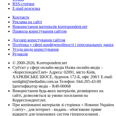
RSS-стрічки
E-mail розсилка
Контакти
Реклама на сайті
Використання матеріалів korrespondent.net
Правила користування сайтом
Договір користування сайтом
Політика у сфері конфіденційності і персональних даних
Угода щодо користування
Редакція
© 2000-2026, Korrespondent.net
Суб'єкт у сфері онлайн-медіа Назва онлайн-медіа –
«КореспонденТ.net» Адреса: 02091, місто Київ,
ХАРКІВСЬКЕ ШОСЕ, будинок 172-Б, офіс 208/1 E-mail:
sunlight@mediadim.com.ua
Телефон: 044-205-43-00
Ідентифікатор медіа – R40-06068
Використання будь-яких матеріалів, розміщених на
сайті, дозволяється за умови посилання на
Корреспондент.net.
При копіюванні матеріалів зі сторінки « Новини України
і світу» , для інтернет - видань - обов'язкове пряме
відкрите для пошукових систем гіперпосилання .