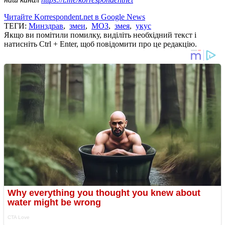
Читайте Korrespondent.net в Google News
ТЕГИ:
Минздрав
,
змеи
,
МОЗ
,
змея
,
укус
Якщо ви помітили помилку, виділіть необхідний текст і
натисніть Ctrl + Enter, щоб повідомити про це редакцію.