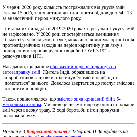
У червні 2020 року кількість постраждалих від укусів змій
склала 15 осіб, з них чотири дитини, проти відповідно 54 і 13
за аналогічний період минулого року.
"Летальних випадків в 2019-2020 роках в результаті укусу змій
не зафіксовано. У 2020 році спостерігається зменшення
кількості укусів зміями, на яке, можливо, вплинула організація
протиепідемічних заходів на період карантину у зв'язку з
поширенням коронавірусної хвороби COVID-19", -
резюмували в ЦГЗ.
Нагадаємо, що раніше
ображений індієць підкинув на
автозаправку змій
. Житель Індії, образившись на
співробітників заправки, підкинув їм змій в надії, що ті
"помстяться" за нього. Довелося звертатися до послуг змієлова
і дзвонити в поліцію.
Також повідомлялося, що
змієлов зняв кривавий бій з 5-
метровим пітоном
. Мисливець не зміг відразу оцінити розміри
змії через високу траву. В ході боротьби пітон прокусив
чоловікові руку.
Новини від
Корреспондент.net
в Telegram. Підписуйтесь на
наш канал
https://t.me/korrespondentnet