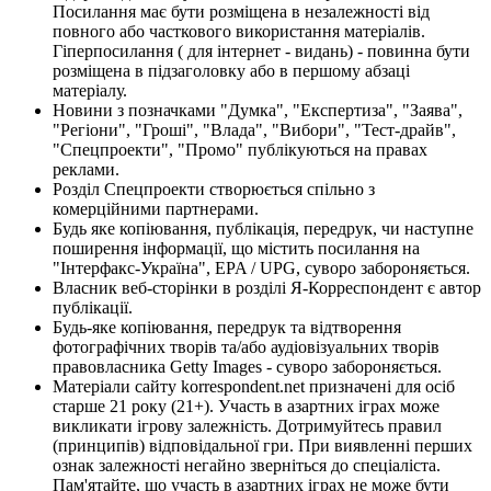
Посилання має бути розміщена в незалежності від
повного або часткового використання матеріалів.
Гіперпосилання ( для інтернет - видань) - повинна бути
розміщена в підзаголовку або в першому абзаці
матеріалу.
Новини з позначками "Думка", "Експертиза", "Заява",
"Регіони", "Гроші", "Влада", "Вибори", "Тест-драйв",
"Спецпроекти", "Промо" публікуються на правах
реклами.
Розділ Спецпроекти створюється спільно з
комерційними партнерами.
Будь яке копіювання, публікація, передрук, чи наступне
поширення інформації, що містить посилання на
"Інтерфакс-Україна", EPA / UPG, суворо забороняється.
Власник веб-сторінки в розділі Я-Корреспондент є автор
публікації.
Будь-яке копіювання, передрук та відтворення
фотографічних творів та/або аудіовізуальних творів
правовласника Getty Images - суворо забороняється.
Матеріали сайту korrespondent.net призначені для осіб
старше 21 року (21+). Участь в азартних іграх може
викликати ігрову залежність. Дотримуйтесь правил
(принципів) відповідальної гри. При виявленні перших
ознак залежності негайно зверніться до спеціаліста.
Пам'ятайте, що участь в азартних іграх не може бути