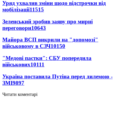
Уряд ухвалив зміни щодо відстрочки від
мобілізації
11515
Зеленський зробив заяву про мирні
переговори
10643
Майора ВСП викрили на "допомозі"
військовому в СЗЧ
10150
"Медові пастки": СБУ попередила
військових
10111
Україна поставила Путіна перед дилемою -
ЗМІ
9897
Читати коментарі