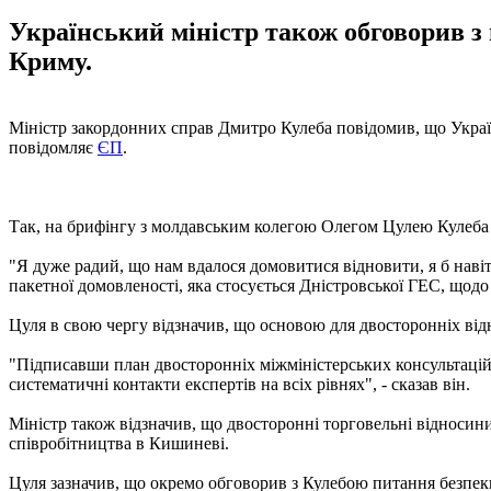
Український міністр також обговорив з 
Криму.
Міністр закордонних справ Дмитро Кулеба повідомив, що Украї
повідомляє
ЄП
.
Так, на брифінгу з молдавським колегою Олегом Цулею Кулеба
"Я дуже радий, що нам вдалося домовитися відновити, я б навіт
пакетної домовленості, яка стосується Дністровської ГЕС, щодо 
Цуля в свою чергу відзначив, що основою для двосторонніх від
"Підписавши план двосторонніх міжміністерських консультацій
систематичні контакти експертів на всіх рівнях", - сказав він.
Міністр також відзначив, що двосторонні торговельні відносини
співробітництва в Кишиневі.
Цуля зазначив, що окремо обговорив з Кулебою питання безпеки,