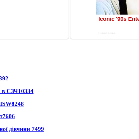
392
 в СЗЧ
10334
 ISW
8248
т
7606
ної дівчини
7499