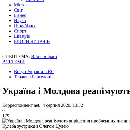
Місто
Світ
Бізнес
Наука
Шоу-бізнес
Спорт
Lifestyle
БЛОГИ ЧИТАЧІВ
СПЕЦТЕМА:
Війна в Ірані
ВСІ ТЕМИ
Вступ України в ЄС
Теракт в Барселоні
Україна і Молдова реанімуют
Корреспондент.net, 4 серпня 2020, 13:32
0
179
Кулеба зустрівся з Олегом Цулею