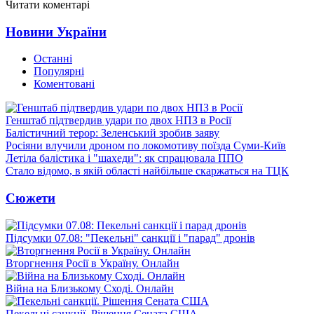
Читати коментарі
Новини України
Останні
Популярні
Коментовані
Генштаб підтвердив удари по двох НПЗ в Росії
Балістичний терор: Зеленський зробив заяву
Росіяни влучили дроном по локомотиву поїзда Суми-Київ
Летіла балістика і "шахеди": як спрацювала ППО
Стало відомо, в якій області найбільше скаржаться на ТЦК
Сюжети
Підсумки 07.08: "Пекельні" санкції і "парад" дронів
Вторгнення Росії в Україну. Онлайн
Війна на Близькому Сході. Онлайн
Пекельні санкції. Рішення Сената США