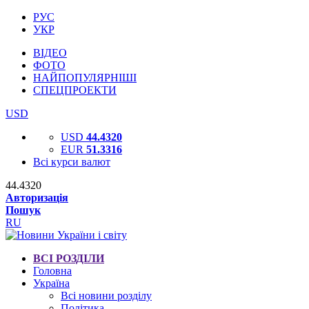
РУС
УКР
ВІДЕО
ФОТО
НАЙПОПУЛЯРНІШІ
СПЕЦПРОЕКТИ
USD
USD
44.4320
EUR
51.3316
Всі курси валют
44.4320
Авторизація
Пошук
RU
ВСІ РОЗДІЛИ
Головна
Україна
Всі новини розділу
Політика