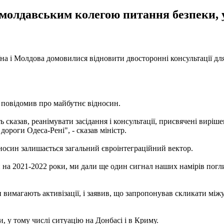
молдавським колегою питання безпеки, у 
на і Молдова домовилися відновити двосторонні консультації д
 повідомив про майбутнє відносин.
ь сказав, реанімувати засідання і консультації, присвячені вир
дороги Одеса-Рені", - сказав міністр.
носин залишається загальний євроінтеграційний вектор.
 на 2021-2022 роки, ми дали ще один сигнал наших намірів погл
 вимагають активізації, і заявив, що запропонував скликати між
 у тому числі ситуацію на Донбасі і в Криму.