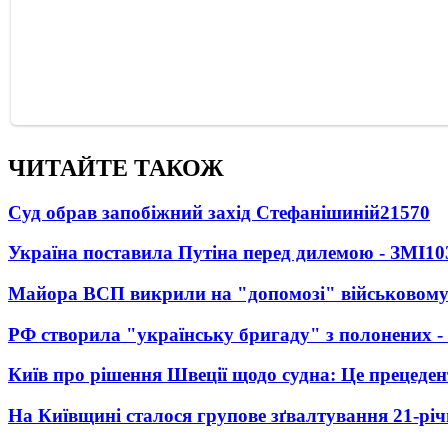
ЧИТАЙТЕ ТАКОЖ
Суд обрав запобіжний захід Стефанішиній
21570
Україна поставила Путіна перед дилемою - ЗМІ
10
Майора ВСП викрили на "допомозі" військовому
РФ створила "українську бригаду" з полонених -
Київ про рішення Швеції щодо судна: Це прецеден
На Київщині сталося групове зґвалтування 21-річ