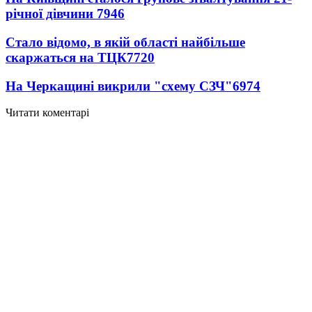
річної дівчини
7946
Стало відомо, в якій області найбільше
скаржаться на ТЦК
7720
На Черкащині викрили "схему СЗЧ"
6974
Читати коментарі