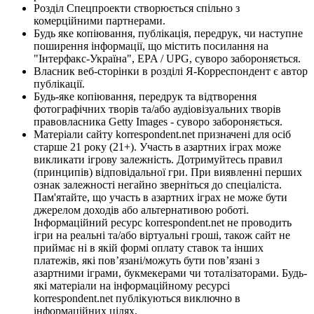
Розділ Спецпроекти створюється спільно з
комерційними партнерами.
Будь яке копіювання, публікація, передрук, чи наступне
поширення інформації, що містить посилання на
"Інтерфакс-Україна", EPA / UPG, суворо забороняється.
Власник веб-сторінки в розділі Я-Корреспондент є автор
публікації.
Будь-яке копіювання, передрук та відтворення
фотографічних творів та/або аудіовізуальних творів
правовласника Getty Images - суворо забороняється.
Матеріали сайту korrespondent.net призначені для осіб
старше 21 року (21+). Участь в азартних іграх може
викликати ігрову залежність. Дотримуйтесь правил
(принципів) відповідальної гри. При виявленні перших
ознак залежності негайно зверніться до спеціаліста.
Пам'ятайте, що участь в азартних іграх не може бути
джерелом доходів або альтернативою роботі.
Інформаційний ресурс korrespondent.net не проводить
ігри на реальні та/або віртуальні гроші, також сайт не
приймає ні в якій формі оплату ставок та інших
платежів, які пов’язані/можуть бути пов’язані з
азартними іграми, букмекерами чи тоталізаторами. Будь-
які матеріали на інформаційному ресурсі
korrespondent.net публікуються виключно в
інформаційних цілях.