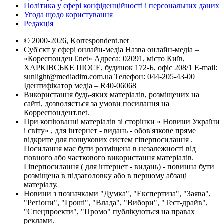
Політика у сфері конфіденційності і персональних даних
Угода щодо користування
Редакція
© 2000-2026, Korrespondent.net
Суб'єкт у сфері онлайн-медіа Назва онлайн-медіа –
«КореспонденТ.net» Адреса: 02091, місто Київ,
ХАРКІВСЬКЕ ШОСЕ, будинок 172-Б, офіс 208/1 E-mail:
sunlight@mediadim.com.ua
Телефон: 044-205-43-00
Ідентифікатор медіа – R40-06068
Використання будь-яких матеріалів, розміщених на
сайті, дозволяється за умови посилання на
Корреспондент.net.
При копіюванні матеріалів зі сторінки « Новини України
і світу» , для інтернет - видань - обов'язкове пряме
відкрите для пошукових систем гіперпосилання .
Посилання має бути розміщена в незалежності від
повного або часткового використання матеріалів.
Гіперпосилання ( для інтернет - видань) - повинна бути
розміщена в підзаголовку або в першому абзаці
матеріалу.
Новини з позначками "Думка", "Експертиза", "Заява",
"Регіони", "Гроші", "Влада", "Вибори", "Тест-драйв",
"Спецпроекти", "Промо" публікуються на правах
реклами.