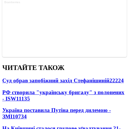
ЧИТАЙТЕ ТАКОЖ
Суд обрав запобіжний захід Стефанішиній
22224
РФ створила "українську бригаду" з полонених
- ISW
11135
Україна поставила Путіна перед дилемою -
ЗМІ
10734
На Київщині сталося групове зґвалтування 21-