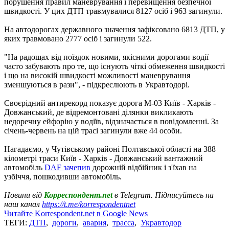
порушення правил маневрування і перевищення безпечної
швидкості. У цих ДТП травмувалися 8127 осіб і 963 загинули.
На автодорогах державного значення зафіксовано 6813 ДТП, у
яких травмовано 2777 осіб і загинули 522.
"На радощах від поїздок новими, якісними дорогами водії
часто забувають про те, що існують чіткі обмеження швидкості
і що на високій швидкості можливості маневрування
зменшуються в рази", - підкреслюють в Укравтодорі.
Своєрідний антирекорд показує дорога М-03 Київ - Харків -
Довжанський, де відремонтовані ділянки викликають
недоречну ейфорію у водіїв, відзначається в повідомленні. За
січень-червень на цій трасі загинули вже 44 особи.
Нагадаємо, у Чутівському районі Полтавської області на 388
кілометрі траси Київ - Харків - Довжанський вантажний
автомобіль
DAF зачепив
дорожній відбійник і з'їхав на
узбіччя, пошкодивши автомобіль.
Новини від
Корреспондент.net
в Telegram. Підписуйтесь на
наш канал
https://t.me/korrespondentnet
Читайте Korrespondent.net в Google News
ТЕГИ:
ДТП
,
дороги
,
авария
,
трасса
,
Укравтодор