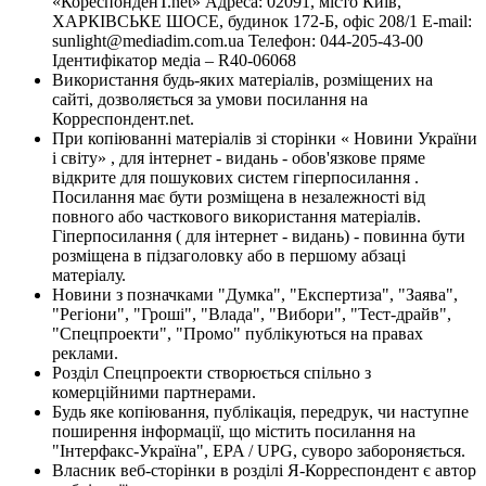
«КореспонденТ.net» Адреса: 02091, місто Київ,
ХАРКІВСЬКЕ ШОСЕ, будинок 172-Б, офіс 208/1 E-mail:
sunlight@mediadim.com.ua
Телефон: 044-205-43-00
Ідентифікатор медіа – R40-06068
Використання будь-яких матеріалів, розміщених на
сайті, дозволяється за умови посилання на
Корреспондент.net.
При копіюванні матеріалів зі сторінки « Новини України
і світу» , для інтернет - видань - обов'язкове пряме
відкрите для пошукових систем гіперпосилання .
Посилання має бути розміщена в незалежності від
повного або часткового використання матеріалів.
Гіперпосилання ( для інтернет - видань) - повинна бути
розміщена в підзаголовку або в першому абзаці
матеріалу.
Новини з позначками "Думка", "Експертиза", "Заява",
"Регіони", "Гроші", "Влада", "Вибори", "Тест-драйв",
"Спецпроекти", "Промо" публікуються на правах
реклами.
Розділ Спецпроекти створюється спільно з
комерційними партнерами.
Будь яке копіювання, публікація, передрук, чи наступне
поширення інформації, що містить посилання на
"Інтерфакс-Україна", EPA / UPG, суворо забороняється.
Власник веб-сторінки в розділі Я-Корреспондент є автор