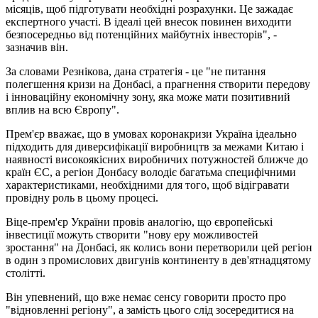
місяців, щоб підготувати необхідні розрахунки. Це зажадає
експертного участі. В ідеалі цей внесок повинен виходити
безпосередньо від потенційних майбутніх інвесторів", -
зазначив він.
За словами Резнікова, дана стратегія - це "не питання
полегшення кризи на Донбасі, а прагнення створити передову
і інноваційну економічну зону, яка може мати позитивний
вплив на всю Європу".
Прем'єр вважає, що в умовах коронакризи Україна ідеально
підходить для диверсифікації виробництв за межами Китаю і
наявності високоякісних виробничих потужностей ближче до
країн ЄС, а регіон Донбасу володіє багатьма специфічними
характеристиками, необхідними для того, щоб відігравати
провідну роль в цьому процесі.
Віце-прем'єр України провів аналогію, що європейські
інвестиції можуть створити "нову еру можливостей
зростання" на Донбасі, як колись вони перетворили цей регіон
в один з промислових двигунів континенту в дев'ятнадцятому
столітті.
Він упевнений, що вже немає сенсу говорити просто про
"відновленні регіону", а замість цього слід зосередитися на