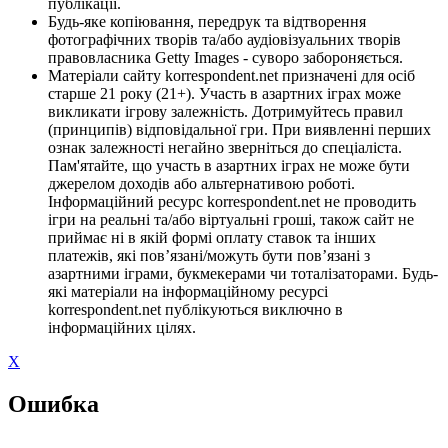
публікації.
Будь-яке копіювання, передрук та відтворення
фотографічних творів та/або аудіовізуальних творів
правовласника Getty Images - суворо забороняється.
Матеріали сайту korrespondent.net призначені для осіб
старше 21 року (21+). Участь в азартних іграх може
викликати ігрову залежність. Дотримуйтесь правил
(принципів) відповідальної гри. При виявленні перших
ознак залежності негайно зверніться до спеціаліста.
Пам'ятайте, що участь в азартних іграх не може бути
джерелом доходів або альтернативою роботі.
Інформаційний ресурс korrespondent.net не проводить
ігри на реальні та/або віртуальні гроші, також сайт не
приймає ні в якій формі оплату ставок та інших
платежів, які пов’язані/можуть бути пов’язані з
азартними іграми, букмекерами чи тоталізаторами. Будь-
які матеріали на інформаційному ресурсі
korrespondent.net публікуються виключно в
інформаційних цілях.
X
Ошибка