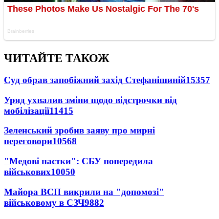
ЧИТАЙТЕ ТАКОЖ
Суд обрав запобіжний захід Стефанішиній
15357
Уряд ухвалив зміни щодо відстрочки від
мобілізації
11415
Зеленський зробив заяву про мирні
переговори
10568
"Медові пастки": СБУ попередила
військових
10050
Майора ВСП викрили на "допомозі"
військовому в СЗЧ
9882