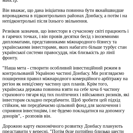
міністр.
Він вважає, що дана ініціатива повинна бути якнайшвидше
впроваджена в підконтрольних районах Донбасу, а потім і на
непідконтрольні після їхнього звільнення.
Резніков зазначив, що інвестори в сучасному світі працюють і
в гарячих точках, і він провів десятки бесід з іноземними
дипломатами, представниками міжнародного бізнесу та
українськими інвесторами, яких набагато більше турбує стан
української системи правосуддя, ніж близькість до лінії
фронту.
"Наша мета - створити особливий інвестиційний режим в
контрольованій Україною частині Донбасу. Ми розглядаємо
поширення правил міжнародного комерційного арбітражу на
регіон як невід'ємну частину цих планів. Крім того,
українська держава повинна взяти на себе хоча б частину
страхового тягаря від тих політичних і військових ризиків, які
інвесторам складно передбачити. Щоб зробити цей підхід
стійким, ми передбачаємо цільовий фонд для заохочення і
сприяння інвестиціям, і не будемо покладатися на допомогу
донорів", - розповів він.
Дорожню карту економічного розвитку Донбасу планують
представити у вересні. "Потім буде потрібно близько шести