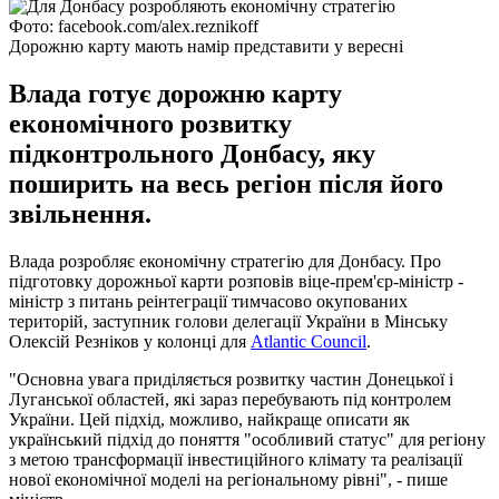
Фото: facebook.com/alex.reznikoff
Дорожню карту мають намір представити у вересні
Влада готує дорожню карту
економічного розвитку
підконтрольного Донбасу, яку
поширить на весь регіон після його
звільнення.
Влада розробляє економічну стратегію для Донбасу. Про
підготовку дорожньої карти розповів віце-прем'єр-міністр -
міністр з питань реінтеграції тимчасово окупованих
територій, заступник голови делегації України в Мінську
Олексій Резніков у колонці для
Atlantic Council
.
"Основна увага приділяється розвитку частин Донецької і
Луганської областей, які зараз перебувають під контролем
України. Цей підхід, можливо, найкраще описати як
український підхід до поняття "особливий статус" для регіону
з метою трансформації інвестиційного клімату та реалізації
нової економічної моделі на регіональному рівні", - пише