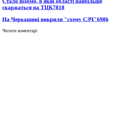
Стало відомо, в якій області найбільше
скаржаться на ТЦК
7818
На Черкащині викрили "схему СЗЧ"
6986
Читати коментарі