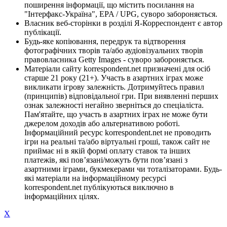
поширення інформації, що містить посилання на
"Інтерфакс-Україна", EPA / UPG, суворо забороняється.
Власник веб-сторінки в розділі Я-Корреспондент є автор
публікації.
Будь-яке копіювання, передрук та відтворення
фотографічних творів та/або аудіовізуальних творів
правовласника Getty Images - суворо забороняється.
Матеріали сайту korrespondent.net призначені для осіб
старше 21 року (21+). Участь в азартних іграх може
викликати ігрову залежність. Дотримуйтесь правил
(принципів) відповідальної гри. При виявленні перших
ознак залежності негайно зверніться до спеціаліста.
Пам'ятайте, що участь в азартних іграх не може бути
джерелом доходів або альтернативою роботі.
Інформаційний ресурс korrespondent.net не проводить
ігри на реальні та/або віртуальні гроші, також сайт не
приймає ні в якій формі оплату ставок та інших
платежів, які пов’язані/можуть бути пов’язані з
азартними іграми, букмекерами чи тоталізаторами. Будь-
які матеріали на інформаційному ресурсі
korrespondent.net публікуються виключно в
інформаційних цілях.
X