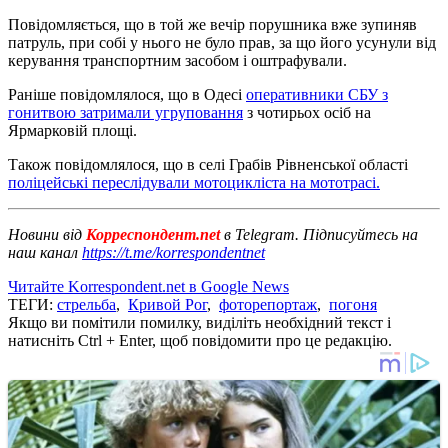
Повідомляється, що в той же вечір порушника вже зупиняв
патруль, при собі у нього не було прав, за що його усунули від
керування транспортним засобом і оштрафували.
Раніше повідомлялося, що в Одесі
оперативники СБУ з
гонитвою затримали угруповання
з чотирьох осіб на
Ярмарковій площі.
Також повідомлялося, що в селі Грабів Рівненської області
поліцейські переслідували мотоцикліста на мототрасі.
Новини від
Корреспондент.net
в Telegram. Підписуйтесь на
наш канал
https://t.me/korrespondentnet
Читайте Korrespondent.net в Google News
ТЕГИ:
стрельба
,
Кривой Рог
,
фоторепортаж
,
погоня
Якщо ви помітили помилку, виділіть необхідний текст і
натисніть Ctrl + Enter, щоб повідомити про це редакцію.