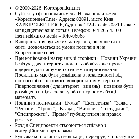
© 2000-2026, Korrespondent.net
Суб'єкт у сфері онлайн-медіа Назва онлайн-медіа –
«КореспонденТ.net» Адреса: 02091, місто Київ,
ХАРКІВСЬКЕ ШОСЕ, будинок 172-Б, офіс 208/1 E-mail:
sunlight@mediadim.com.ua
Телефон: 044-205-43-00
Ідентифікатор медіа – R40-06068
Використання будь-яких матеріалів, розміщених на
сайті, дозволяється за умови посилання на
Корреспондент.net.
При копіюванні матеріалів зі сторінки « Новини України
і світу» , для інтернет - видань - обов'язкове пряме
відкрите для пошукових систем гіперпосилання .
Посилання має бути розміщена в незалежності від
повного або часткового використання матеріалів.
Гіперпосилання ( для інтернет - видань) - повинна бути
розміщена в підзаголовку або в першому абзаці
матеріалу.
Новини з позначками "Думка", "Експертиза", "Заява",
"Регіони", "Гроші", "Влада", "Вибори", "Тест-драйв",
"Спецпроекти", "Промо" публікуються на правах
реклами.
Розділ Спецпроекти створюється спільно з
комерційними партнерами.
Будь яке копіювання, публікація, передрук, чи наступне