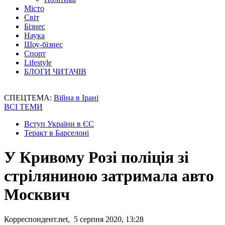
Місто
Світ
Бізнес
Наука
Шоу-бізнес
Спорт
Lifestyle
БЛОГИ ЧИТАЧІВ
СПЕЦТЕМА:
Війна в Ірані
ВСІ ТЕМИ
Вступ України в ЄС
Теракт в Барселоні
У Кривому Розі поліція зі
стріляниною затримала авто
Москвич
Корреспондент.net, 5 серпня 2020, 13:28