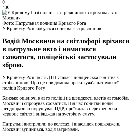
0
436
Фото: Патрульная полиция Кривого Рога
У Кривому Розі відбулася гонитва зі стріляниною
Водій Москвича на світлофорі врізався
в патрульне авто і намагався
сховатися, поліцейські застосували
зброю.
У Кривому Розі після ДТП сталася поліцейська гонитва зі
стріляниною. Про це повідомила прес-служба патрульної
поліції Кривого Рогу.
Близько опівночі в авто поліції на швидкості влетів автомобіль
Москвич і спробував сховатися. Під час гонитви водій
неодноразово порушував ПДР, проїжджав перехрестя на
червоне світло і виїжджав на зустрічну смугу.
Патрульні вистрілили по колесах, і внаслідок пошкоджень
Москвич зупинився, водія затримали.