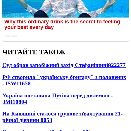
ЧИТАЙТЕ ТАКОЖ
Суд обрав запобіжний захід Стефанішиній
22277
РФ створила "українську бригаду" з полонених
- ISW
11658
Україна поставила Путіна перед дилемою -
ЗМІ
10804
На Київщині сталося групове зґвалтування 21-
річної дівчини
8053