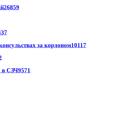
ії
26859
437
 консульствах за кордоном
10117
2
 в СЗЧ
9571