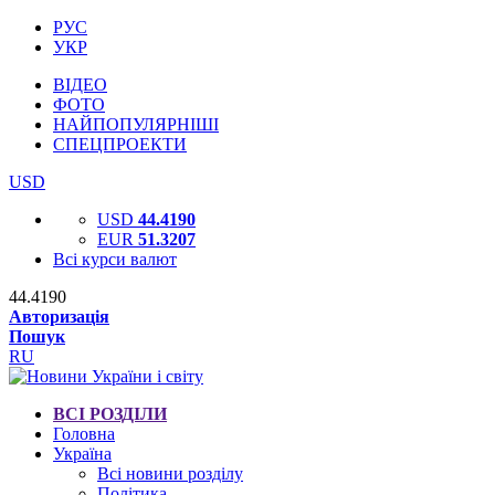
РУС
УКР
ВІДЕО
ФОТО
НАЙПОПУЛЯРНІШІ
СПЕЦПРОЕКТИ
USD
USD
44.4190
EUR
51.3207
Всі курси валют
44.4190
Авторизація
Пошук
RU
ВСІ РОЗДІЛИ
Головна
Україна
Всі новини розділу
Політика