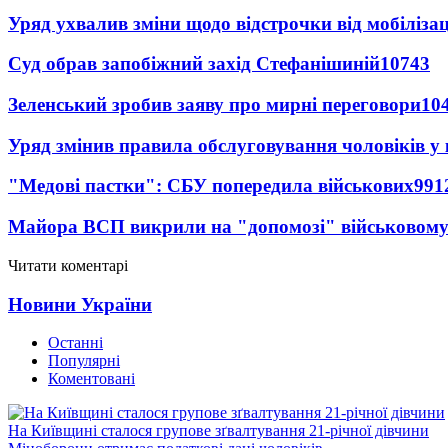
Уряд ухвалив зміни щодо відстрочки від мобілізац
Суд обрав запобіжний захід Стефанішиній
10743
Зеленський зробив заяву про мирні переговори
10
Уряд змінив правила обслуговування чоловіків у
"Медові пастки": СБУ попередила військових
991
Майора ВСП викрили на "допомозі" військовому
Читати коментарі
Новини України
Останні
Популярні
Коментовані
На Київщині сталося групове зґвалтування 21-річної дівчини