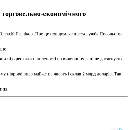
у торговельно-економічного
 Олексій Резніков. Про це повідомляє прес-служба Посольства
дно.
рони підкреслили націленості на виконання раніше досягнутих
 півріччі впав майже на чверть і склав 2 млрд доларів. Так,
рпня.