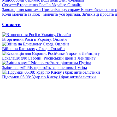
Міноборони отримає податкові дані чоловіків
Сюжет
Вторгнення Росії в Україну. Онлайн
Заволодіння коштами ПриватБанку: справу Коломойського скер
Коли мовчить зв'язок - мовчить уся бригада. Зв'язківці просять
Сюжети
Вторгнення Росії в Україну. Онлайн
Війна на Близькому Сході. Онлайн
Ескалація для Європи. Російський дрон в Лейпцигу
Зміни в армії РФ: що стоїть за рішенням Путіна
Підсумки 05.08: Удар по Києву і брак антибалістики