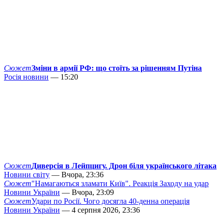
Сюжет
Зміни в армії РФ: що стоїть за рішенням Путіна
Росія новини
— 15:20
Сюжет
Диверсія в Лейпцигу. Дрон біля українського літака
Новини світу
— Вчора, 23:36
Сюжет
"Намагаються зламати Київ". Реакція Заходу на удар
Новини України
— Вчора, 23:09
Сюжет
Удари по Росії. Чого досягла 40-денна операція
Новини України
— 4 серпня 2026, 23:36