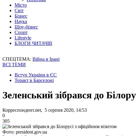
Місто
Світ
Бізнес
Наука
Шоу-бізнес
Спорт
Lifestyle
БЛОГИ ЧИТАЧІВ
СПЕЦТЕМА:
Війна в Ірані
ВСІ ТЕМИ
Вступ України в ЄС
Теракт в Барселоні
Зеленський зібрався до Білору
Корреспондент.net, 5 серпня 2020, 14:53
0
305
Фото: president.gov.ua