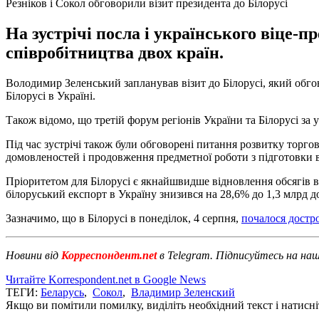
Резніков і Сокол обговорили візит президента до Білорусі
На зустрічі посла і українського віце-
співробітництва двох країн.
Володимир Зеленський запланував візит до Білорусі, який обгов
Білорусі в Україні.
Також відомо, що третій форум регіонів України та Білорусі за 
Під час зустрічі також були обговорені питання розвитку торго
домовленостей і продовження предметної роботи з підготовки 
Пріоритетом для Білорусі є якнайшвидше відновлення обсягів вз
білоруський експорт в Україну знизився на 28,6% до 1,3 млрд д
Зазначимо, що в Білорусі в понеділок, 4 серпня,
почалося достр
Новини від
Корреспондент.net
в Telegram. Підписуйтесь на на
Читайте Korrespondent.net в Google News
ТЕГИ:
Беларусь
,
Сокол
,
Владимир Зеленский
Якщо ви помітили помилку, виділіть необхідний текст і натисніт