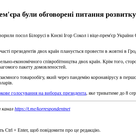
прем'єра були обговорені питання розвитк
орили посол Білорусі в Києві Ігор Сокол і віце-прем'єр України
участі президентів двох країн планується провести в жовтні в Гро
вельно-економічного співробітництва двох країн. Крім того, сто
вагомого пакету домовленостей.
аємного товарообігу, який через пандемію коронавірусу в першому
оларів.
окове голосування на виборах президента
, яке триватиме до 8 се
ш канал
https://t.me/korrespondentnet
ь Ctrl + Enter, щоб повідомити про це редакцію.