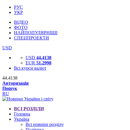
РУС
УКР
ВІДЕО
ФОТО
НАЙПОПУЛЯРНІШІ
СПЕЦПРОЕКТИ
USD
USD
44.4138
EUR
51.2998
Всі курси валют
44.4138
Авторизація
Пошук
RU
ВСІ РОЗДІЛИ
Головна
Україна
Всі новини розділу
Політика