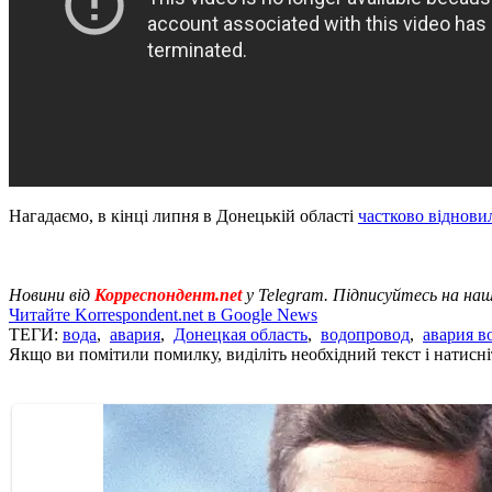
Нагадаємо, в кінці липня в Донецькій області
частково віднови
Новини від
Корреспондент.net
у Telegram. Підписуйтесь на на
Читайте Korrespondent.net в Google News
ТЕГИ:
вода
,
авария
,
Донецкая область
,
водопровод
,
авария в
Якщо ви помітили помилку, виділіть необхідний текст і натисніт