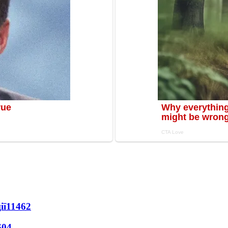
ії
11462
604