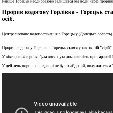
Раніше Торецьк неодноразово залишався без води через прори
Прорив водогону Горлівка - Торецьк став
осіб.
Централізоване водопостачання в Торецьку (Донецька область) ві
Прорив водогону Горлівка - Торецьк стався у так званій "сірій" 
У вівторок, 4 серпня, була досягнута домовленість про гаранті
У цей день порив на водогоні не був знайдений, воду жителям