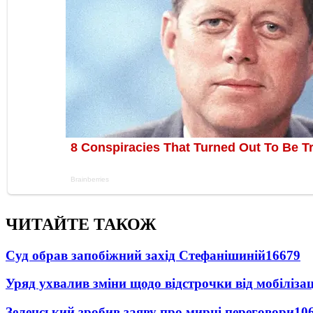
ЧИТАЙТЕ ТАКОЖ
Суд обрав запобіжний захід Стефанішиній
16679
Уряд ухвалив зміни щодо відстрочки від мобілізац
Зеленський зробив заяву про мирні переговори
10