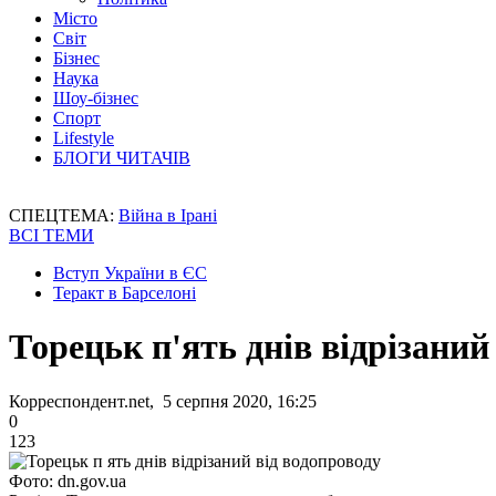
Місто
Світ
Бізнес
Наука
Шоу-бізнес
Спорт
Lifestyle
БЛОГИ ЧИТАЧІВ
СПЕЦТЕМА:
Війна в Ірані
ВСІ ТЕМИ
Вступ України в ЄС
Теракт в Барселоні
Торецьк п'ять днів відрізаний
Корреспондент.net, 5 серпня 2020, 16:25
0
123
Фото: dn.gov.ua