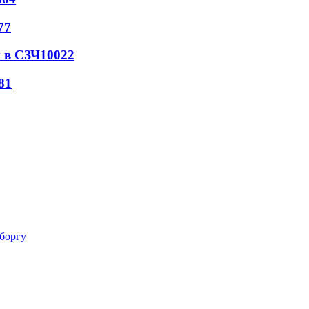
77
 в СЗЧ
10022
81
 боргу