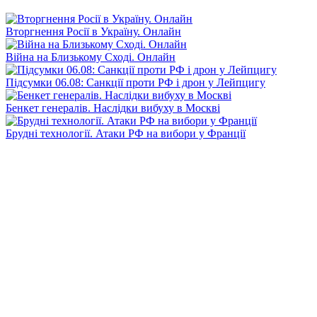
Вторгнення Росії в Україну. Онлайн
Війна на Близькому Сході. Онлайн
Підсумки 06.08: Санкції проти РФ і дрон у Лейпцигу
Бенкет генералів. Наслідки вибуху в Москві
Брудні технології. Атаки РФ на вибори у Франції