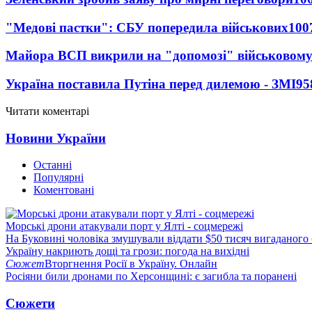
"Медові пастки": СБУ попередила військових
100
Майора ВСП викрили на "допомозі" військовому
Україна поставила Путіна перед дилемою - ЗМІ
95
Читати коментарі
Новини України
Останні
Популярні
Коментовані
Морські дрони атакували порт у Ялті - соцмережі
На Буковині чоловіка змушували віддати $50 тисяч вигаданого
Україну накриють дощі та грози: погода на вихідні
Сюжет
Вторгнення Росії в Україну. Онлайн
Росіяни били дронами по Херсонщині: є загибла та поранені
Сюжети