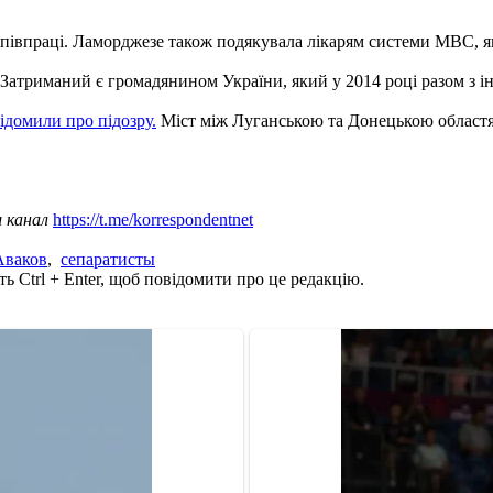
півпраці. Ламорджезе також подякувала лікарям системи МВС, як
 Затриманий є громадянином України, який у 2014 році разом з і
ідомили про підозру.
Міст між Луганською та Донецькою областям
ш канал
https://t.me/korrespondentnet
Аваков
,
сепаратисты
ь Ctrl + Enter, щоб повідомити про це редакцію.