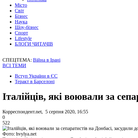
Місто
Світ
Бізнес
Наука
Шоу-бізнес
Спорт
Lifestyle
БЛОГИ ЧИТАЧІВ
СПЕЦТЕМА:
Війна в Ірані
ВСІ ТЕМИ
Вступ України в ЄС
Теракт в Барселоні
Італійців, які воювали за сепа
Корреспондент.net, 5 серпня 2020, 16:55
0
522
Фото: hvylya.net