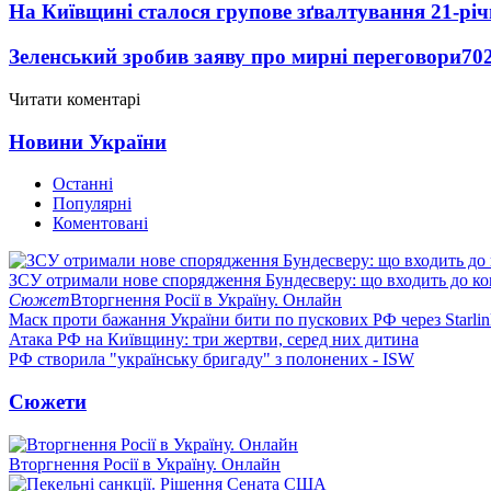
На Київщині сталося групове зґвалтування 21-річ
Зеленський зробив заяву про мирні переговори
70
Читати коментарі
Новини України
Останні
Популярні
Коментовані
ЗСУ отримали нове спорядження Бундесверу: що входить до к
Сюжет
Вторгнення Росії в Україну. Онлайн
Маск проти бажання України бити по пускових РФ через Starlin
Атака РФ на Київщину: три жертви, серед них дитина
РФ створила "українську бригаду" з полонених - ISW
Сюжети
Вторгнення Росії в Україну. Онлайн