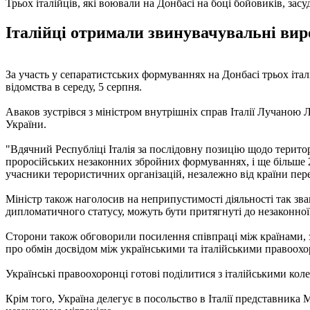
Трьох італійців, які воювали на Донбасі на боці бойовиків, зас
Італійці отримали звинувачувальні вирок
За участь у сепаратистських формуваннях на Донбасі трьох італ
відомства в середу, 5 серпня.
Аваков зустрівся з міністром внутрішніх справ Італії Лучаною Л
України.
"Вдячний Республіці Італія за послідовну позицію щодо територі
проросійських незаконних збройних формуваннях, і ще більше 2
учасники терористичних організацій, незалежно від країни пере
Міністр також наголосив на неприпустимості діяльності так зван
дипломатичного статусу, можуть бути притягнуті до незаконної 
Сторони також обговорили посилення співпраці між країнами, з
про обмін досвідом між українськими та італійськими правоохор
Українські правоохоронці готові поділитися з італійськими кол
Крім того, Україна делегує в посольство в Італії представник