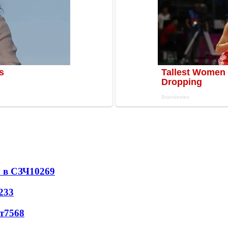
 в СЗЧ
10269
233
т
7568