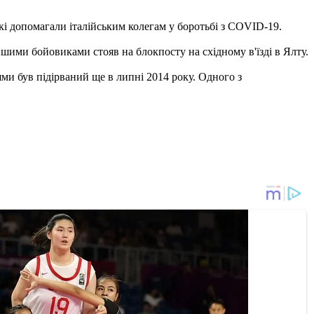
і допомагали італійським колегам у боротьбі з COVID-19.
ншими бойовиками стояв на блокпосту на східному в'їзді в Ялту.
и був підірваний ще в липні 2014 року. Одного з