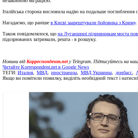
незаконною міграцією.
Італійська сторона висловила надію на подальше поглиблення с
Нагадаємо, що раніше
в Києві заарештували бойовика з Криму
.
Також повідомлялося, що
на Луганщині підривникам моста пов
підозрюваних затримали, решта - в розшуку.
Новини від
Корреспондент.net
у Telegram. Підписуйтесь на на
Читайте Korrespondent.net в Google News
ТЕГИ:
Италия
,
МВД
,
иностранцы
,
МВД Украины
,
донбасс
,
Якщо ви помітили помилку, виділіть необхідний текст і натисніт