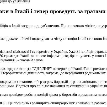
удили до ув'язнення
и в Італії і тепер проведуть за гратами
ійців в Італії засудили до ув'язнення. Про це заявив міністр вну
аморджезе в Римі і подякував за чітку позицію Італії стосовно іт
альної цілісності і суверенітету України. Уже 3 італійців отрима
0 громадян Італії, за нашою інформацією, брали участь у таких
бування", - сказав Аваков.
их представництв "ДНР/ЛНР" на території Італії. Такі громадські
і терористичної діяльності, зокрема, до вербування радикальних
окрема, в питаннях кіберзагроз, боротьбі з транснаціональною 
онцями. Йдеться про спільне навчання та стажування українських
егами досвідом роботи поліції діалогу, боротьби з домашнім наси
а МВС. Це посилить і розширить співпрацю між країнами в рамках