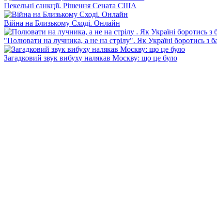
Пекельні санкції. Рішення Сената США
Війна на Близькому Сході. Онлайн
"Полювати на лучника, а не на стрілу". Як Україні боротись з 
Загадковий звук вибуху налякав Москву: що це було