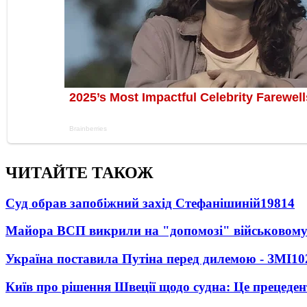
ЧИТАЙТЕ ТАКОЖ
Суд обрав запобіжний захід Стефанішиній
19814
Майора ВСП викрили на "допомозі" військовому
Україна поставила Путіна перед дилемою - ЗМІ
10
Київ про рішення Швеції щодо судна: Це прецеден