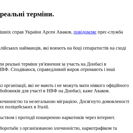
 реальні терміни.
трішніх справ України Арсен Аваков,
повідомляє
прес-служба
алійських найманців, які воюють на боці сепаратистів на сході
ли реальні терміни ув'язнення за участь на Донбасі в
 НВФ. Сподіваюся, справедливий вирок отримають і інші
 організації, які не мають і не можуть мати ніякого офіційного
 бойовиків для участі в НВФ на Донбасі, каже Аваков.
злочинністю та нелегальною міграцією. Досягнуто домовленості
 поліцейських в Італії.
льством і протидії поширенню наркотиків через інтернет.
 боротьби з організованою злочинністю, наркотрафіком та