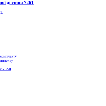
ної дівчини
7261
21
омплекту
k - ЗМІ