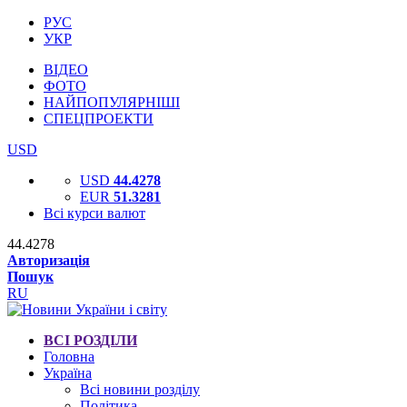
РУС
УКР
ВІДЕО
ФОТО
НАЙПОПУЛЯРНІШІ
СПЕЦПРОЕКТИ
USD
USD
44.4278
EUR
51.3281
Всі курси валют
44.4278
Авторизація
Пошук
RU
ВСІ РОЗДІЛИ
Головна
Україна
Всі новини розділу
Політика