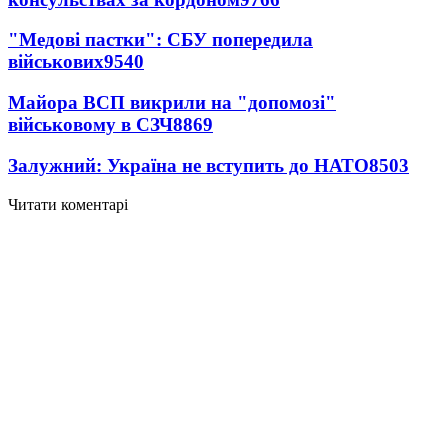
"Медові пастки": СБУ попередила
військових
9540
Майора ВСП викрили на "допомозі"
військовому в СЗЧ
8869
Залужний: Україна не вступить до НАТО
8503
Читати коментарі