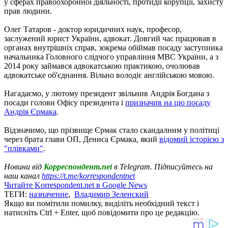
у сферах правоохоронної діяльності, протидії корупції, захисту
прав людини.
Олег Татаров - доктор юридичних наук, професор,
заслужений юрист України, адвокат. Довгий час працював в
органах внутрішніх справ, зокрема обіймав посаду заступника
начальника Головного слідчого управління МВС України, а з
2014 року займався адвокатською практикою, очолював
адвокатське об'єднання. Вільно володіє англійською мовою.
Нагадаємо, у лютому президент звільнив Андрія Богдана з
посади голови Офісу президента і
призначив на цю посаду
Андрія Єрмака
.
Відзначимо, що прізвище Єрмак стало скандалним у політиці
через брата глави ОП, Дениса Єрмака, який
відомий історією з
"плівками"
.
Новини від
Корреспондент.net
в Telegram. Підписуйтесь на
наш канал
https://t.me/korrespondentnet
Читайте Korrespondent.net в Google News
ТЕГИ:
назначение
,
Владимир Зеленский
Якщо ви помітили помилку, виділіть необхідний текст і
натисніть Ctrl + Enter, щоб повідомити про це редакцію.