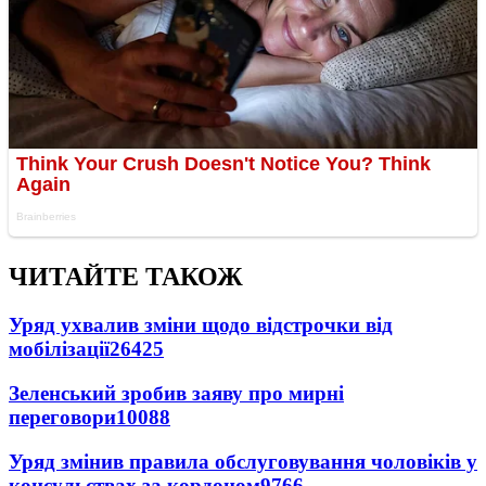
ЧИТАЙТЕ ТАКОЖ
Уряд ухвалив зміни щодо відстрочки від
мобілізації
26425
Зеленський зробив заяву про мирні
переговори
10088
Уряд змінив правила обслуговування чоловіків у
консульствах за кордоном
9766