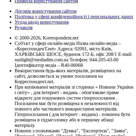
Правила користування сайтом
Договір користування сайтом
Політика у сфері конфіденційності і персональних даних
Угода щодо користування
Редакція
© 2000-2026, Korrespondent.net
Суб'єкт у сфері онлайн-медіа Назва онлайн-медіа –
«КореспонденТ.net» Адреса: 02091, місто Київ,
ХАРКІВСЬКЕ ШОСЕ, будинок 172-Б, офіс 208/1 E-mail:
sunlight@mediadim.com.ua
Телефон: 044-205-43-00
Ідентифікатор медіа – R40-06068
Використання будь-яких матеріалів, розміщених на
сайті, дозволяється за умови посилання на
Корреспондент.net.
При копіюванні матеріалів зі сторінки « Новини України
і світу» , для інтернет - видань - обов'язкове пряме
відкрите для пошукових систем гіперпосилання .
Посилання має бути розміщена в незалежності від
повного або часткового використання матеріалів.
Гіперпосилання ( для інтернет - видань) - повинна бути
розміщена в підзаголовку або в першому абзаці
матеріалу.
Новини з позначками "Думка", "Експертиза", "Заява",