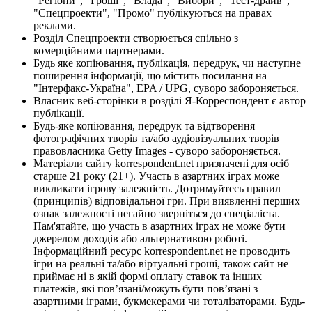
"Регіони", "Гроші", "Влада", "Вибори", "Тест-драйв",
"Спецпроекти", "Промо" публікуються на правах
реклами.
Розділ Спецпроекти створюється спільно з
комерційними партнерами.
Будь яке копіювання, публікація, передрук, чи наступне
поширення інформації, що містить посилання на
"Інтерфакс-Україна", EPA / UPG, суворо забороняється.
Власник веб-сторінки в розділі Я-Корреспондент є автор
публікації.
Будь-яке копіювання, передрук та відтворення
фотографічних творів та/або аудіовізуальних творів
правовласника Getty Images - суворо забороняється.
Матеріали сайту korrespondent.net призначені для осіб
старше 21 року (21+). Участь в азартних іграх може
викликати ігрову залежність. Дотримуйтесь правил
(принципів) відповідальної гри. При виявленні перших
ознак залежності негайно зверніться до спеціаліста.
Пам'ятайте, що участь в азартних іграх не може бути
джерелом доходів або альтернативою роботі.
Інформаційний ресурс korrespondent.net не проводить
ігри на реальні та/або віртуальні гроші, також сайт не
приймає ні в якій формі оплату ставок та інших
платежів, які пов’язані/можуть бути пов’язані з
азартними іграми, букмекерами чи тоталізаторами. Будь-