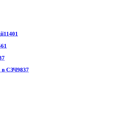
ії
11401
561
37
 в СЗЧ
9837