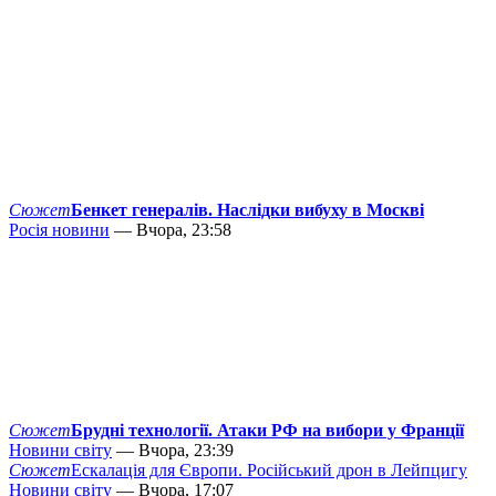
Сюжет
Бенкет генералів. Наслідки вибуху в Москві
Росія новини
— Вчора, 23:58
Сюжет
Брудні технології. Атаки РФ на вибори у Франції
Новини світу
— Вчора, 23:39
Сюжет
Ескалація для Європи. Російський дрон в Лейпцигу
Новини світу
— Вчора, 17:07