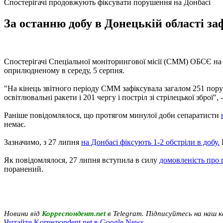
Спостерігачі продовжують фіксувати порушення на Донбасі
За останню добу в Донецькій області з
Спостерігачі Спеціальної моніторингової місії (СММ) ОБСЄ на 
оприлюдненому в середу, 5 серпня.
"На кінець звітного періоду СММ зафіксувала загалом 251 пору
освітлювальні ракети і 201 чергу і постріл зі стрілецької зброї",
Раніше повідомлялося, що протягом минулої доби сепаратисти
немає.
Зазначимо, з 27 липня
на Донбасі фіксують 1-2 обстріли в добу.
Як повідомлялося, 27 липня вступила в силу
домовленість про 
поранений.
Новини від
Корреспондент.net
в Telegram. Підписуйтесь на наш 
Читайте Korrespondent.net в Google News