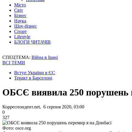
Місто
Світ
Бізнес
Наука
Шоу-бізнес
Спорт
Lifestyle
БЛОГИ ЧИТАЧІВ
СПЕЦТЕМА:
Війна в Ірані
ВСІ ТЕМИ
Вступ України в ЄС
Теракт в Барселоні
ОБСЄ виявила 250 порушень п
Корреспондент.net, 6 серпня 2020, 03:00
0
327
Фото: osce.org