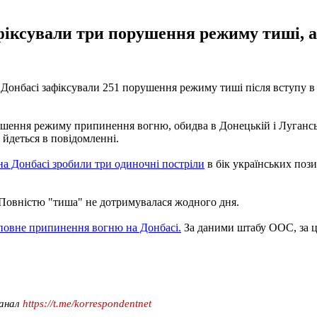
афіксували три порушення режиму тиші, а
Донбасі зафіксували 251 порушення режиму тиші після вступу в 
шення режиму припинення вогню, обидва в Донецькій і Луганській
 - йдеться в повідомленні.
на Донбасі зробили три одиночні постріли
в бік українських пози
Повністю "тиша" не дотримувалася жодного дня.
повне припинення вогню на Донбасі.
За даними штабу ООС, за це
канал
https://t.me/korrespondentnet