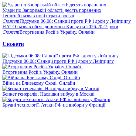
Удари по Запорізькій області: десять поранених
Генштаб назвав нові втрати росіян
Сюжет
Підсумки 06.08: Санкції проти РФ і дрон у Лейпцигу
НАТО назвав обсяг допомоги Києву на 2026-2027 роки
Сюжет
Вторгнення Росії в Україну. Онлайн
Сюжети
Підсумки 06.08: Санкції проти РФ і дрон у Лейпцигу
Вторгнення Росії в Україну. Онлайн
Війна на Близькому Сході. Онлайн
Бенкет генералів. Наслідки вибуху в Москві
Брудні технології. Атаки РФ на вибори у Франції