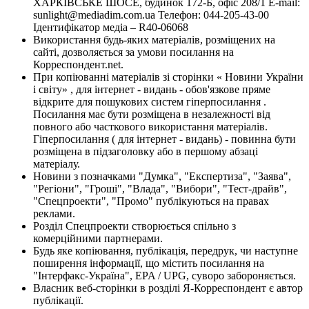
ХАРКІВСЬКЕ ШОСЕ, будинок 172-Б, офіс 208/1 E-mail:
sunlight@mediadim.com.ua
Телефон: 044-205-43-00
Ідентифікатор медіа – R40-06068
Використання будь-яких матеріалів, розміщених на
сайті, дозволяється за умови посилання на
Корреспондент.net.
При копіюванні матеріалів зі сторінки « Новини України
і світу» , для інтернет - видань - обов'язкове пряме
відкрите для пошукових систем гіперпосилання .
Посилання має бути розміщена в незалежності від
повного або часткового використання матеріалів.
Гіперпосилання ( для інтернет - видань) - повинна бути
розміщена в підзаголовку або в першому абзаці
матеріалу.
Новини з позначками "Думка", "Експертиза", "Заява",
"Регіони", "Гроші", "Влада", "Вибори", "Тест-драйв",
"Спецпроекти", "Промо" публікуються на правах
реклами.
Розділ Спецпроекти створюється спільно з
комерційними партнерами.
Будь яке копіювання, публікація, передрук, чи наступне
поширення інформації, що містить посилання на
"Інтерфакс-Україна", EPA / UPG, суворо забороняється.
Власник веб-сторінки в розділі Я-Корреспондент є автор
публікації.