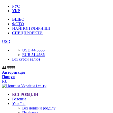
РУС
УКР
ВІДЕО
ФОТО
НАЙПОПУЛЯРНІШІ
СПЕЦПРОЕКТИ
USD
USD
44.5555
EUR
51.4636
Всі курси валют
44.5555
Авторизація
Пошук
RU
ВСІ РОЗДІЛИ
Головна
Україна
Всі новини розділу
Політика