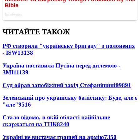
ЧИТАЙТЕ ТАКОЖ
РФ створила "українську бригаду" з полонених
- ISW
13138
Україна поставила Путіна перед дилемою -
ЗМІ
11139
Суд обрав запобіжний захід Стефанішиній
9891
Зеленський про українську балістику: Буде, але є
"але"
9516
Стало відомо, в якій області найбільше
скаржаться на ТЦК
8240
Україні не вистачає грошей на армію
7350