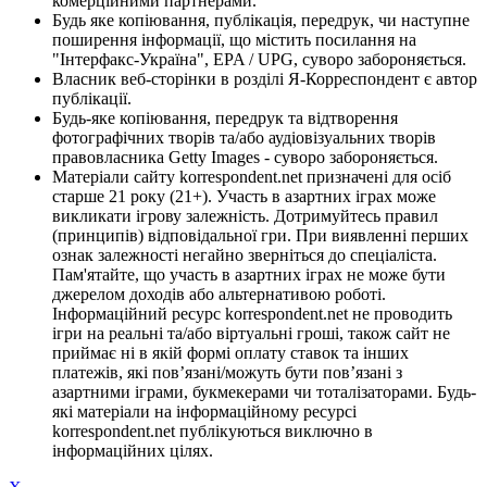
комерційними партнерами.
Будь яке копіювання, публікація, передрук, чи наступне
поширення інформації, що містить посилання на
"Інтерфакс-Україна", EPA / UPG, суворо забороняється.
Власник веб-сторінки в розділі Я-Корреспондент є автор
публікації.
Будь-яке копіювання, передрук та відтворення
фотографічних творів та/або аудіовізуальних творів
правовласника Getty Images - суворо забороняється.
Матеріали сайту korrespondent.net призначені для осіб
старше 21 року (21+). Участь в азартних іграх може
викликати ігрову залежність. Дотримуйтесь правил
(принципів) відповідальної гри. При виявленні перших
ознак залежності негайно зверніться до спеціаліста.
Пам'ятайте, що участь в азартних іграх не може бути
джерелом доходів або альтернативою роботі.
Інформаційний ресурс korrespondent.net не проводить
ігри на реальні та/або віртуальні гроші, також сайт не
приймає ні в якій формі оплату ставок та інших
платежів, які пов’язані/можуть бути пов’язані з
азартними іграми, букмекерами чи тоталізаторами. Будь-
які матеріали на інформаційному ресурсі
korrespondent.net публікуються виключно в
інформаційних цілях.