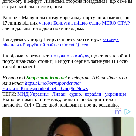
допомогу в Бейрут. Ліванська сторона повідомила, що саме їм
є зараз найбільш необхідним.
Раніше в Маріупольському морському порту повідомили, що
17 липня від них
у порт Бейрута вийшло судно MERO СТАР
,
але подальша його доля поки невідома.
Нагадаємо, у порту Бейрута в результаті вибуху
затонув
ліванський круїзний лайнер Orient Queen
.
Як відомо, у результаті
потужного вибуху
, що стався в районі
порту ліванської столиці Бейрут 4 серпня, загинули 113 осіб,
тисячі поранені.
Новини від
Корреспондент.net
в Telegram. Підписуйтесь на
наш канал
https://t.me/korrespondentnet
Читайте Korrespondent.net в Google News
ТЕГИ:
МИД Украины
,
Ливан
,
судно
,
корабли
,
украинцы
Якщо ви помітили помилку, виділіть необхідний текст і
натисніть Ctrl + Enter, щоб повідомити про це редакцію.