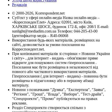
Угода щодо користування
Редакція
© 2000-2026, Korrespondent.net
Суб'єкт у сфері онлайн-медіа Назва онлайн-медіа –
«КореспонденТ.net» Адреса: 02091, місто Київ,
ХАРКІВСЬКЕ ШОСЕ, будинок 172-Б, офіс 208/1 E-mail:
sunlight@mediadim.com.ua
Телефон: 044-205-43-00
Ідентифікатор медіа – R40-06068
Використання будь-яких матеріалів, розміщених на
сайті, дозволяється за умови посилання на
Корреспондент.net.
При копіюванні матеріалів зі сторінки « Новини України
і світу» , для інтернет - видань - обов'язкове пряме
відкрите для пошукових систем гіперпосилання .
Посилання має бути розміщена в незалежності від
повного або часткового використання матеріалів.
Гіперпосилання ( для інтернет - видань) - повинна бути
розміщена в підзаголовку або в першому абзаці
матеріалу.
Новини з позначками "Думка", "Експертиза", "Заява",
"Регіони", "Гроші", "Влада", "Вибори", "Тест-драйв",
"Спецпроекти", "Промо" публікуються на правах
реклами.
Розділ Спецпроекти створюється спільно з