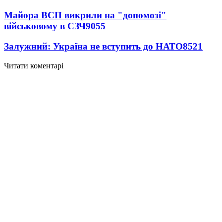
Майора ВСП викрили на "допомозі"
військовому в СЗЧ
9055
Залужний: Україна не вступить до НАТО
8521
Читати коментарі