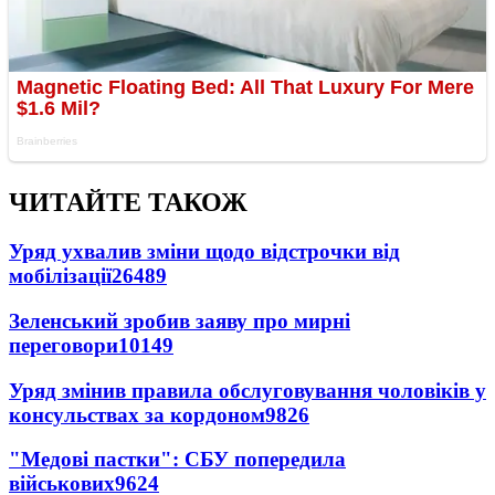
ЧИТАЙТЕ ТАКОЖ
Уряд ухвалив зміни щодо відстрочки від
мобілізації
26489
Зеленський зробив заяву про мирні
переговори
10149
Уряд змінив правила обслуговування чоловіків у
консульствах за кордоном
9826
"Медові пастки": СБУ попередила
військових
9624