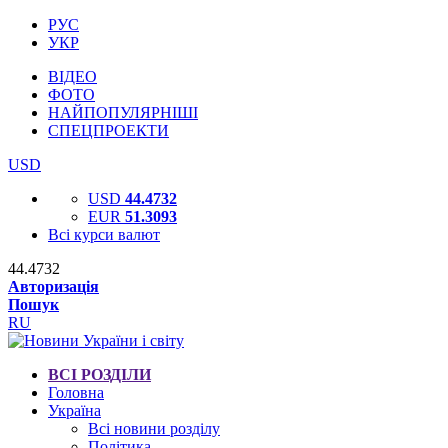
РУС
УКР
ВІДЕО
ФОТО
НАЙПОПУЛЯРНІШІ
СПЕЦПРОЕКТИ
USD
USD
44.4732
EUR
51.3093
Всі курси валют
44.4732
Авторизація
Пошук
RU
ВСІ РОЗДІЛИ
Головна
Україна
Всі новини розділу
Політика