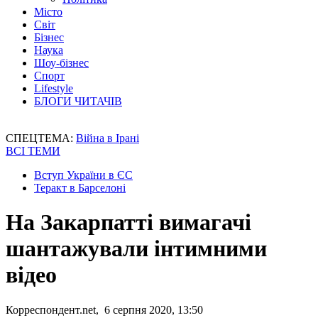
Місто
Світ
Бізнес
Наука
Шоу-бізнес
Спорт
Lifestyle
БЛОГИ ЧИТАЧІВ
СПЕЦТЕМА:
Війна в Ірані
ВСІ ТЕМИ
Вступ України в ЄС
Теракт в Барселоні
На Закарпатті вимагачі
шантажували інтимними
відео
Корреспондент.net, 6 серпня 2020, 13:50