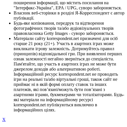
поширення інформації, що містить посилання на
"Інтерфакс-Україна", EPA / UPG, суворо забороняється.
Власник веб-сторінки в розділі Я-Корреспондент є автор
публікації.
Будь-яке копіювання, передрук та відтворення
фотографічних творів та/або аудіовізуальних творів
правовласника Getty Images - суворо забороняється.
Матеріали сайту korrespondent.net призначені для осіб
старше 21 року (21+). Участь в азартних іграх може
викликати ігрову залежність. Дотримуйтесь правил
(принципів) відповідальної гри. При виявленні перших
ознак залежності негайно зверніться до спеціаліста.
Пам'ятайте, що участь в азартних іграх не може бути
джерелом доходів або альтернативою роботі.
Інформаційний ресурс korrespondent.net не проводить
ігри на реальні та/або віртуальні гроші, також сайт не
приймає ні в якій формі оплату ставок та інших
платежів, які пов’язані/можуть бути пов’язані з
азартними іграми, букмекерами чи тоталізаторами. Будь-
які матеріали на інформаційному ресурсі
korrespondent.net публікуються виключно в
інформаційних цілях.
X