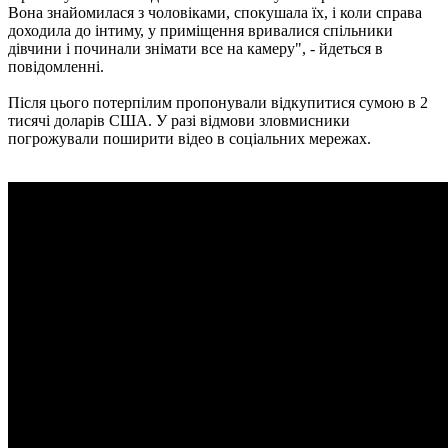
Вона знайомилася з чоловіками, спокушала їх, і коли справа
доходила до інтиму, у приміщення вривалися спільники
дівчини і починали знімати все на камеру", - йдеться в
повідомленні.
Після цього потерпілим пропонували відкупитися сумою в 2
тисячі доларів США. У разі відмови зловмисники
погрожували поширити відео в соціальних мережах.