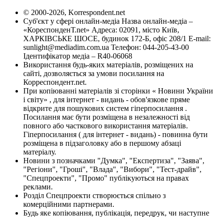
© 2000-2026, Korrespondent.net
Суб'єкт у сфері онлайн-медіа Назва онлайн-медіа –
«КореспонденТ.net» Адреса: 02091, місто Київ,
ХАРКІВСЬКЕ ШОСЕ, будинок 172-Б, офіс 208/1 E-mail:
sunlight@mediadim.com.ua
Телефон: 044-205-43-00
Ідентифікатор медіа – R40-06068
Використання будь-яких матеріалів, розміщених на
сайті, дозволяється за умови посилання на
Корреспондент.net.
При копіюванні матеріалів зі сторінки « Новини України
і світу» , для інтернет - видань - обов'язкове пряме
відкрите для пошукових систем гіперпосилання .
Посилання має бути розміщена в незалежності від
повного або часткового використання матеріалів.
Гіперпосилання ( для інтернет - видань) - повинна бути
розміщена в підзаголовку або в першому абзаці
матеріалу.
Новини з позначками "Думка", "Експертиза", "Заява",
"Регіони", "Гроші", "Влада", "Вибори", "Тест-драйв",
"Спецпроекти", "Промо" публікуються на правах
реклами.
Розділ Спецпроекти створюється спільно з
комерційними партнерами.
Будь яке копіювання, публікація, передрук, чи наступне