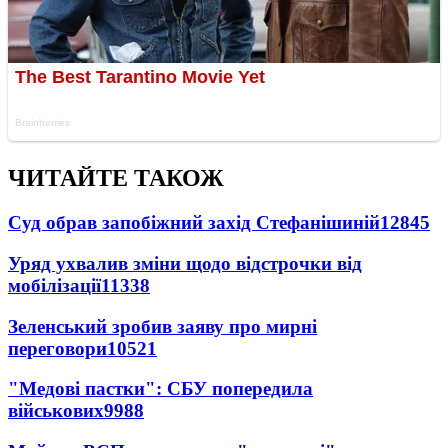
ЧИТАЙТЕ ТАКОЖ
Суд обрав запобіжний захід Стефанішиній
12845
Уряд ухвалив зміни щодо відстрочки від
мобілізації
11338
Зеленський зробив заяву про мирні
переговори
10521
"Медові пастки": СБУ попередила
військових
9988