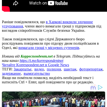
Раніше повідомлялося, що
в Харкові викрили злочинне
угруповання
, члени якого вимагали гроші у підприємців під
виглядом співробітників Служби безпеки України.
Також повідомлялося, що слідчі Державного бюро
розслідувань повідомили про підозру двом поліцейським в
Одесі, які
вимагали гроші у місцевих сутенерів
.
Новини від
Корреспондент.net
в Telegram. Підписуйтесь на
наш канал
https://t.me/korrespondentnet
Читайте Korrespondent.net в Google News
ТЕГИ:
Закарпатье
,
видео
,
полиция
,
шантаж
,
фоторепортаж
,
задержание
,
вымогательство
Якщо ви помітили помилку, виділіть необхідний текст і
натисніть Ctrl + Enter, щоб повідомити про це редакцію.