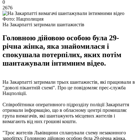
0
2676
Фото: Нацполиция
На Закарпатті затримали шантажистів
Головною дійовою особою була 29-
річна жінка, яка знайомилася і
спокушала потерпілих, яких потім
шантажували інтимним відео.
На Закарпатті затримали трьох шантажистів, які працювали в
"доволі пікантній схемі". Про це повідомляє прес-служба
Нацполіції.
Співробітники оперативного підрозділу поліції Закарпаття
отримали інформацію, що в обласному центрі промишляє
група вимагачів, які шантажують місцевих жителів і
вимагають від них грошові кошти.
"Троє жителів Львівщини спланували схему незаконного
заробітку. Головною дійовою особою була 29-річна жінка.