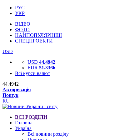
РУС
УКР
ВІДЕО
ФОТО
НАЙПОПУЛЯРНІШІ
СПЕЦПРОЕКТИ
USD
USD
44.4942
EUR
51.3366
Всі курси валют
44.4942
Авторизація
Пошук
RU
ВСІ РОЗДІЛИ
Головна
Україна
Всі новини розділу
Політика