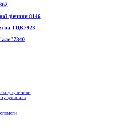
862
ної дівчини
8146
ся на ТЦК
7923
 "але"
7340
оту зупинили
 допомоги