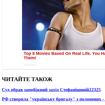
ЧИТАЙТЕ ТАКОЖ
Суд обрав запобіжний захід Стефанішиній
22325
РФ створила "українську бригаду" з полонених -