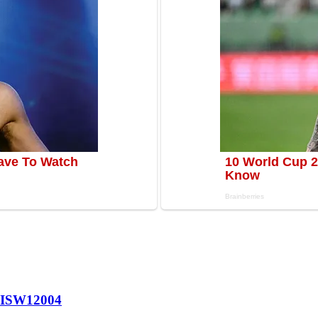
 ISW
12004