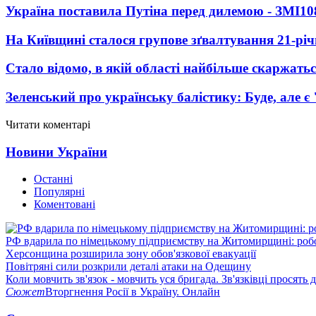
Україна поставила Путіна перед дилемою - ЗМІ
10
На Київщині сталося групове зґвалтування 21-річ
Стало відомо, в якій області найбільше скаржать
Зеленський про українську балістику: Буде, але є
Читати коментарі
Новини України
Останні
Популярні
Коментовані
РФ вдарила по німецькому підприємству на Житомирщині: роб
Херсонщина розширила зону обов'язкової евакуації
Повітряні сили розкрили деталі атаки на Одещину
Коли мовчить зв'язок - мовчить уся бригада. Зв'язківці просять
Сюжет
Вторгнення Росії в Україну. Онлайн