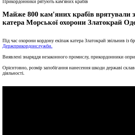
Прикордонники рятують кам'яних крабів
Майже 800 кам'яних крабів врятували 
катера Морської охорони Златокрай Оде
Під час охорони кордону екіпаж катера Златокрай звільнив із 
Держприкордонслужби.
Виявлені знаряддя незаконного промислу, прикордонники опри
Орієнтовно, розмір запобігання нанесення шкоди державі склав 
діяльності.