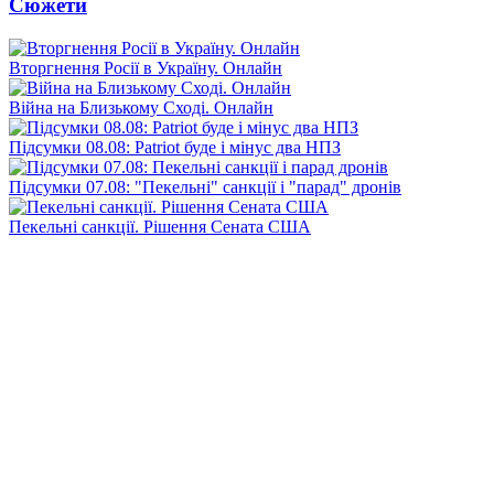
Сюжети
Вторгнення Росії в Україну. Онлайн
Війна на Близькому Сході. Онлайн
Підсумки 08.08: Patriot буде і мінус два НПЗ
Підсумки 07.08: "Пекельні" санкції і "парад" дронів
Пекельні санкції. Рішення Сената США