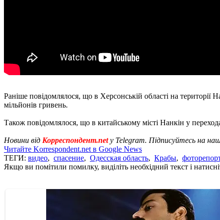
Раніше повідомлялося, що в Херсонській області на території
мільйонів гривень.
Також повідомлялося, що в китайському місті Нанкін у переход
Новини від
Корреспондент.net
у Telegram. Підписуйтесь на на
Читайте Korrespondent.net в Google News
ТЕГИ:
видео
,
спасение
,
Одесская область
,
Крабы
,
фоторепор
Якщо ви помітили помилку, виділіть необхідний текст і натисніт