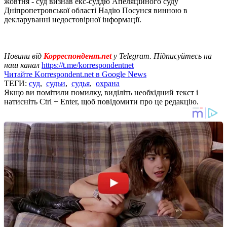
жовтня - суд визнав екс-суддю Апеляційного суду
Дніпропетровської області Надію Посунся винною в
декларуванні недостовірної інформації.
Новини від
Корреспондент.net
у Telegram. Підписуйтесь на
наш канал
https://t.me/korrespondentnet
Читайте Korrespondent.net в Google News
ТЕГИ:
суд
,
судьи
,
судья
,
охрана
Якщо ви помітили помилку, виділіть необхідний текст і
натисніть Ctrl + Enter, щоб повідомити про це редакцію.