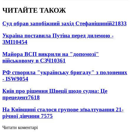
ЧИТАЙТЕ ТАКОЖ
Суд обрав запобіжний захід Стефанішиній
21833
Україна поставила Путіна перед дилемою -
ЗМІ
10454
Майора ВСП викрили на "допомозі"
військовому в СЗЧ
10361
РФ створила "українську бригаду" з полонених
- ISW
9054
Київ про рішення Швеції щодо судна: Це
прецедент
7618
На Київщині сталося групове зґвалтування 21-
річної дівчини
7575
Читати коментарі