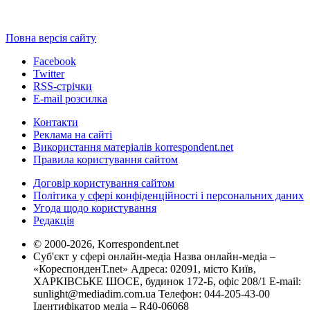
Повна версія сайту
Facebook
Twitter
RSS-стрічки
E-mail розсилка
Контакти
Реклама на сайті
Використання матеріалів korrespondent.net
Правила користування сайтом
Договір користування сайтом
Політика у сфері конфіденційності і персональних даних
Угода щодо користування
Редакція
© 2000-2026, Korrespondent.net
Суб'єкт у сфері онлайн-медіа Назва онлайн-медіа –
«КореспонденТ.net» Адреса: 02091, місто Київ,
ХАРКІВСЬКЕ ШОСЕ, будинок 172-Б, офіс 208/1 E-mail:
sunlight@mediadim.com.ua
Телефон: 044-205-43-00
Ідентифікатор медіа – R40-06068