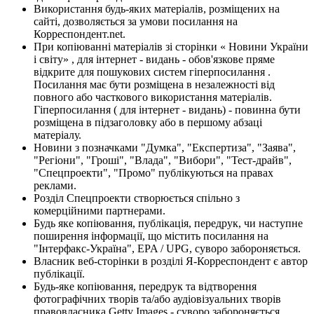
Використання будь-яких матеріалів, розміщених на
сайті, дозволяється за умови посилання на
Корреспондент.net.
При копіюванні матеріалів зі сторінки « Новини України
і світу» , для інтернет - видань - обов'язкове пряме
відкрите для пошукових систем гіперпосилання .
Посилання має бути розміщена в незалежності від
повного або часткового використання матеріалів.
Гіперпосилання ( для інтернет - видань) - повинна бути
розміщена в підзаголовку або в першому абзаці
матеріалу.
Новини з позначками "Думка", "Експертиза", "Заява",
"Регіони", "Гроші", "Влада", "Вибори", "Тест-драйв",
"Спецпроекти", "Промо" публікуються на правах
реклами.
Розділ Спецпроекти створюється спільно з
комерційними партнерами.
Будь яке копіювання, публікація, передрук, чи наступне
поширення інформації, що містить посилання на
"Інтерфакс-Україна", EPA / UPG, суворо забороняється.
Власник веб-сторінки в розділі Я-Корреспондент є автор
публікації.
Будь-яке копіювання, передрук та відтворення
фотографічних творів та/або аудіовізуальних творів
правовласника Getty Images - суворо забороняється.