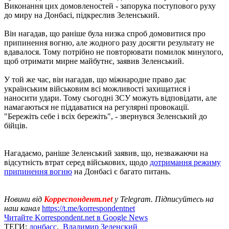
Виконання цих домовленостей - запорука поступового руху
до миру на Донбасі, підкреслив Зеленський.
Він нагадав, що раніше була низка спроб домовитися про
припинення вогню, але жодного разу досягти результату не
вдавалося. Тому потрібно не повторювати помилок минулого,
щоб отримати мирне майбутнє, заявив Зеленський.
У той же час, він нагадав, що міжнародне право дає
українським військовим всі можливості захищатися і
наносити удари. Тому сьогодні ЗСУ можуть відповідати, але
намагаються не піддаватися на регулярні провокації.
"Бережіть себе і всіх бережіть", - звернувся Зеленський до
бійців.
Нагадаємо, раніше Зеленський заявив, що, незважаючи на
відсутність втрат серед військових, щодо
дотримання режиму
припинення вогню
на Донбасі є багато питань.
Новини від
Корреспондент.net
у Telegram. Підписуйтесь на
наш канал
https://t.me/korrespondentnet
Читайте Korrespondent.net в Google News
ТЕГИ:
донбасс
,
Владимир Зеленский