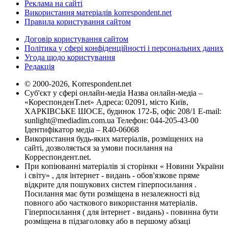
Реклама на сайті
Використання матеріалів korrespondent.net
Правила користування сайтом
Договір користування сайтом
Політика у сфері конфіденційності і персональних даних
Угода щодо користування
Редакція
© 2000-2026, Korrespondent.net
Суб'єкт у сфері онлайн-медіа Назва онлайн-медіа –
«КореспонденТ.net» Адреса: 02091, місто Київ,
ХАРКІВСЬКЕ ШОСЕ, будинок 172-Б, офіс 208/1 E-mail:
sunlight@mediadim.com.ua
Телефон: 044-205-43-00
Ідентифікатор медіа – R40-06068
Використання будь-яких матеріалів, розміщених на
сайті, дозволяється за умови посилання на
Корреспондент.net.
При копіюванні матеріалів зі сторінки « Новини України
і світу» , для інтернет - видань - обов'язкове пряме
відкрите для пошукових систем гіперпосилання .
Посилання має бути розміщена в незалежності від
повного або часткового використання матеріалів.
Гіперпосилання ( для інтернет - видань) - повинна бути
розміщена в підзаголовку або в першому абзаці