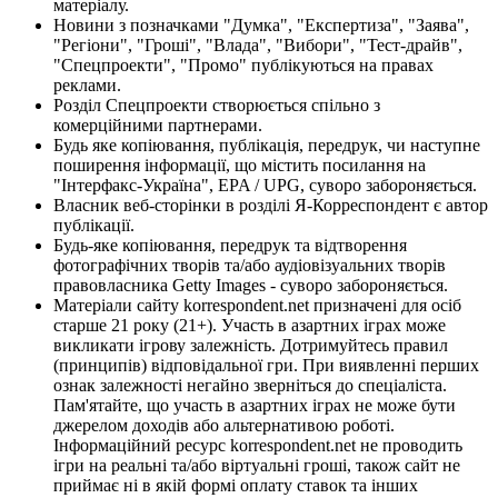
матеріалу.
Новини з позначками "Думка", "Експертиза", "Заява",
"Регіони", "Гроші", "Влада", "Вибори", "Тест-драйв",
"Спецпроекти", "Промо" публікуються на правах
реклами.
Розділ Спецпроекти створюється спільно з
комерційними партнерами.
Будь яке копіювання, публікація, передрук, чи наступне
поширення інформації, що містить посилання на
"Інтерфакс-Україна", EPA / UPG, суворо забороняється.
Власник веб-сторінки в розділі Я-Корреспондент є автор
публікації.
Будь-яке копіювання, передрук та відтворення
фотографічних творів та/або аудіовізуальних творів
правовласника Getty Images - суворо забороняється.
Матеріали сайту korrespondent.net призначені для осіб
старше 21 року (21+). Участь в азартних іграх може
викликати ігрову залежність. Дотримуйтесь правил
(принципів) відповідальної гри. При виявленні перших
ознак залежності негайно зверніться до спеціаліста.
Пам'ятайте, що участь в азартних іграх не може бути
джерелом доходів або альтернативою роботі.
Інформаційний ресурс korrespondent.net не проводить
ігри на реальні та/або віртуальні гроші, також сайт не
приймає ні в якій формі оплату ставок та інших