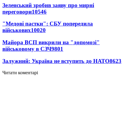
Зеленський зробив заяву про мирні
переговори
10546
"Медові пастки": СБУ попередила
військових
10020
Майора ВСП викрили на "допомозі"
військовому в СЗЧ
9801
Залужний: Україна не вступить до НАТО
8623
Читати коментарі