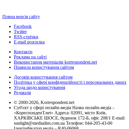
Повна версія сайту
Facebook
Twitter
RSS-стрічки
E-mail розсилка
Контакти
Реклама на сайті
Використання матеріалів korrespondent.net
Правила користування сайтом
Договір користування сайтом
Політика у сфері конфіденційності і персональних даних
Угода щодо користування
Редакція
© 2000-2026, Korrespondent.net
Суб'єкт у сфері онлайн-медіа Назва онлайн-медіа –
«КореспонденТ.net» Адреса: 02091, місто Київ,
ХАРКІВСЬКЕ ШОСЕ, будинок 172-Б, офіс 208/1 E-mail:
sunlight@mediadim.com.ua
Телефон: 044-205-43-00
Ідентифікатор медіа – R40-06068