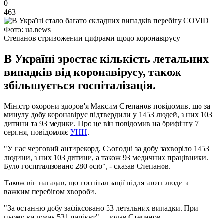
0
463
Фото: ua.news
Степанов стривожений цифрами щодо коронавірусу
В Україні зростає кількість летальних
випадків від коронавірусу, також
збільшується госпіталізація.
Міністр охорони здоров'я Максим Степанов повідомив, що за
минулу добу коронавірус підтвердили у 1453 людей, з них 103
дитини та 93 медики. Про це він повідомив на брифінгу 7
серпня, повідомляє
УНН
.
"У нас черговий антирекорд. Сьогодні за добу захворіло 1453
людини, з них 103 дитини, а також 93 медичних працівники.
Було госпіталізовано 280 осіб", - сказав Степанов.
Також він нагадав, що госпіталізації підлягають люди з
важким перебігом хвороби.
"За останню добу зафіксовано 33 летальних випадки. При
цьому видужав 531 пацієнт", - додав Степанов.