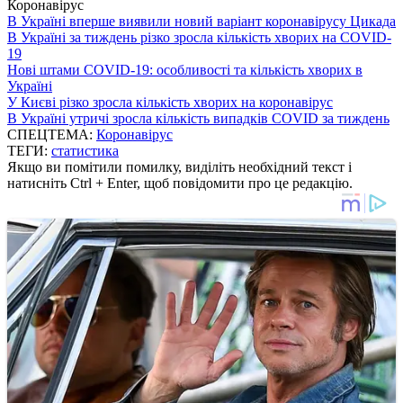
Коронавірус
В Україні вперше виявили новий варіант коронавірусу Цикада
В Україні за тиждень різко зросла кількість хворих на COVID-
19
Нові штами COVID-19: особливості та кількість хворих в
Україні
У Києві різко зросла кількість хворих на коронавірус
В Україні утричі зросла кількість випадків COVID за тиждень
СПЕЦТЕМА:
Коронавірус
ТЕГИ:
статистика
Якщо ви помітили помилку, виділіть необхідний текст і
натисніть Ctrl + Enter, щоб повідомити про це редакцію.