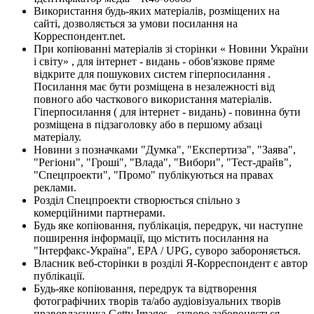
Використання будь-яких матеріалів, розміщених на
сайті, дозволяється за умови посилання на
Корреспондент.net.
При копіюванні матеріалів зі сторінки « Новини України
і світу» , для інтернет - видань - обов'язкове пряме
відкрите для пошукових систем гіперпосилання .
Посилання має бути розміщена в незалежності від
повного або часткового використання матеріалів.
Гіперпосилання ( для інтернет - видань) - повинна бути
розміщена в підзаголовку або в першому абзаці
матеріалу.
Новини з позначками "Думка", "Експертиза", "Заява",
"Регіони", "Гроші", "Влада", "Вибори", "Тест-драйв",
"Спецпроекти", "Промо" публікуються на правах
реклами.
Розділ Спецпроекти створюється спільно з
комерційними партнерами.
Будь яке копіювання, публікація, передрук, чи наступне
поширення інформації, що містить посилання на
"Інтерфакс-Україна", EPA / UPG, суворо забороняється.
Власник веб-сторінки в розділі Я-Корреспондент є автор
публікації.
Будь-яке копіювання, передрук та відтворення
фотографічних творів та/або аудіовізуальних творів
правовласника Getty Images - суворо забороняється.