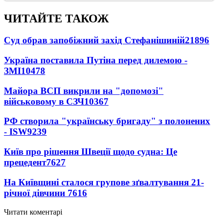
ЧИТАЙТЕ ТАКОЖ
Суд обрав запобіжний захід Стефанішиній
21896
Україна поставила Путіна перед дилемою -
ЗМІ
10478
Майора ВСП викрили на "допомозі"
військовому в СЗЧ
10367
РФ створила "українську бригаду" з полонених
- ISW
9239
Київ про рішення Швеції щодо судна: Це
прецедент
7627
На Київщині сталося групове зґвалтування 21-
річної дівчини
7616
Читати коментарі