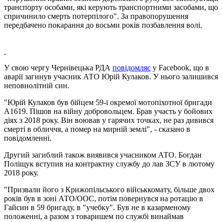
транспорту особами, які керують транспортними засобами, що
спричинило смерть потерпілого". За правопорушення
передбачено покарання до восьми років позбавлення волі.
У свою чергу Чернівецька РДА
повідомляє
у Facebook, що в
аварії загинув учасник АТО Юрій Кулаков. У нього залишився
неповнолітній син.
"Юрій Кулаков був бійцем 59-ї окремої мотопіхотної бригади
А1619. Пішов на війну добровольцем. Брав участь у бойових
діях з 2018 року. Він воював у гарячих точках, не раз дивився
смерті в обличчя, а помер на мирній землі", - сказано в
повідомленні.
Другий загиблий також виявився учасником АТО. Богдан
Поліщук вступив на контрактну службу до лав ЗСУ в лютому
2018 року.
"Призвали його з Крижопільського військкомату, більше двох
років був в зоні АТО/ООС, потім повернувся на ротацію в
Гайсин в 59 бригаду, в "учебку". Був не в казарменому
положенні, а разом з товаришем по службі винаймав