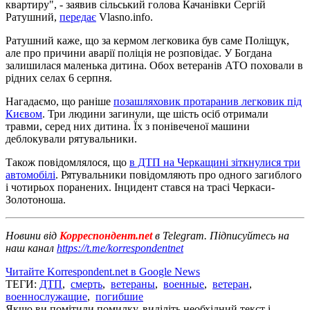
квартиру", - заявив сільський голова Качанівки Сергій
Ратушний,
передає
Vlasno.info.
Ратушний каже, що за кермом легковика був саме Поліщук,
але про причини аварії поліція не розповідає. У Богдана
залишилася маленька дитина. Обох ветеранів АТО поховали в
рідних селах 6 серпня.
Нагадаємо, що раніше
позашляховик протаранив легковик під
Києвом
. Три людини загинули, ще шість осіб отримали
травми, серед них дитина. Їх з понівеченої машини
деблокували рятувальники.
Також повідомлялося, що
в ДТП на Черкащині зіткнулися три
автомобілі
. Рятувальники повідомляють про одного загиблого
і чотирьох поранених. Інцидент стався на трасі Черкаси-
Золотоноша.
Новини від
Корреспондент.net
в Telegram. Підписуйтесь на
наш канал
https://t.me/korrespondentnet
Читайте Korrespondent.net в Google News
ТЕГИ:
ДТП
,
смерть
,
ветераны
,
военные
,
ветеран
,
военнослужащие
,
погибшие
Якщо ви помітили помилку, виділіть необхідний текст і