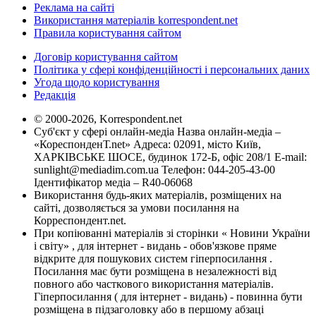
Реклама на сайті
Використання матеріалів korrespondent.net
Правила користування сайтом
Договір користування сайтом
Політика у сфері конфіденційності і персональних даних
Угода щодо користування
Редакція
© 2000-2026, Korrespondent.net
Суб'єкт у сфері онлайн-медіа Назва онлайн-медіа –
«КореспонденТ.net» Адреса: 02091, місто Київ,
ХАРКІВСЬКЕ ШОСЕ, будинок 172-Б, офіс 208/1 E-mail:
sunlight@mediadim.com.ua
Телефон: 044-205-43-00
Ідентифікатор медіа – R40-06068
Використання будь-яких матеріалів, розміщених на
сайті, дозволяється за умови посилання на
Корреспондент.net.
При копіюванні матеріалів зі сторінки « Новини України
і світу» , для інтернет - видань - обов'язкове пряме
відкрите для пошукових систем гіперпосилання .
Посилання має бути розміщена в незалежності від
повного або часткового використання матеріалів.
Гіперпосилання ( для інтернет - видань) - повинна бути
розміщена в підзаголовку або в першому абзаці