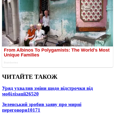
ЧИТАЙТЕ ТАКОЖ
Уряд ухвалив зміни щодо відстрочки від
мобілізації
26520
Зеленський зробив заяву про мирні
переговори
10171