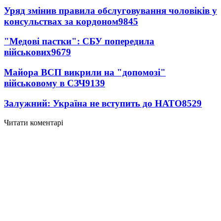
Уряд змінив правила обслуговування чоловіків у
консульствах за кордоном
9845
"Медові пастки": СБУ попередила
військових
9679
Майора ВСП викрили на "допомозі"
військовому в СЗЧ
9139
Залужний: Україна не вступить до НАТО
8529
Читати коментарі