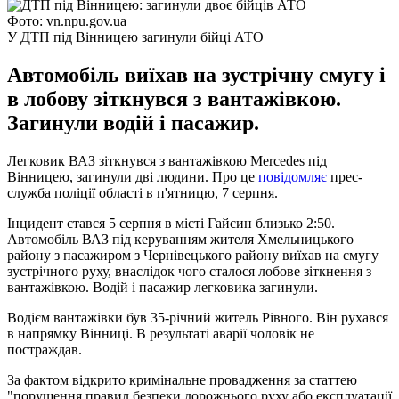
Фото: vn.npu.gov.ua
У ДТП під Вінницею загинули бійці АТО
Автомобіль виїхав на зустрічну смугу і
в лобову зіткнувся з вантажівкою.
Загинули водій і пасажир.
Легковик ВАЗ зіткнувся з вантажівкою Mercedes під
Вінницею, загинули дві людини. Про це
повідомляє
прес-
служба поліції області в п'ятницю, 7 серпня.
Інцидент стався 5 серпня в місті Гайсин близько 2:50.
Автомобіль ВАЗ під керуванням жителя Хмельницького
району з пасажиром з Чернівецького району виїхав на смугу
зустрічного руху, внаслідок чого сталося лобове зіткнення з
вантажівкою. Водій і пасажир легковика загинули.
Водієм вантажівки був 35-річний житель Рівного. Він рухався
в напрямку Вінниці. В результаті аварії чоловік не
постраждав.
За фактом відкрито кримінальне провадження за статтею
"порушення правил безпеки дорожнього руху або експлуатації