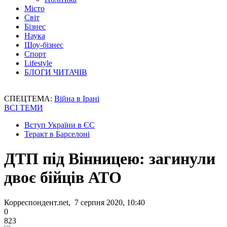
Місто
Світ
Бізнес
Наука
Шоу-бізнес
Спорт
Lifestyle
БЛОГИ ЧИТАЧІВ
СПЕЦТЕМА:
Війна в Ірані
ВСІ ТЕМИ
Вступ України в ЄС
Теракт в Барселоні
ДТП під Вінницею: загинули
двоє бійців АТО
Корреспондент.net, 7 серпня 2020, 10:40
0
823