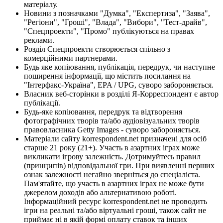
матеріалу.
Новини з позначками "Думка", "Експертиза", "Заява",
"Регіони", "Гроші", "Влада", "Вибори", "Тест-драйв",
"Спецпроекти", "Промо" публікуються на правах
реклами.
Розділ Спецпроекти створюється спільно з
комерційними партнерами.
Будь яке копіювання, публікація, передрук, чи наступне
поширення інформації, що містить посилання на
"Інтерфакс-Україна", EPA / UPG, суворо забороняється.
Власник веб-сторінки в розділі Я-Корреспондент є автор
публікації.
Будь-яке копіювання, передрук та відтворення
фотографічних творів та/або аудіовізуальних творів
правовласника Getty Images - суворо забороняється.
Матеріали сайту korrespondent.net призначені для осіб
старше 21 року (21+). Участь в азартних іграх може
викликати ігрову залежність. Дотримуйтесь правил
(принципів) відповідальної гри. При виявленні перших
ознак залежності негайно зверніться до спеціаліста.
Пам'ятайте, що участь в азартних іграх не може бути
джерелом доходів або альтернативою роботі.
Інформаційний ресурс korrespondent.net не проводить
ігри на реальні та/або віртуальні гроші, також сайт не
приймає ні в якій формі оплату ставок та інших