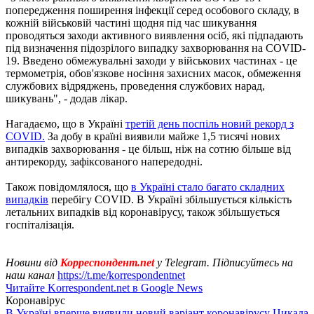
попередження поширення інфекції серед особового складу, в
кожній військовій частині щодня під час шикування
проводяться заходи активного виявлення осіб, які підпадають
під визначення підозрілого випадку захворювання на COVID-
19. Введено обмежувальні заходи у військових частинах - це
термометрія, обов'язкове носіння захисних масок, обмеження
службових відряджень, проведення службових нарад,
шикувань", - додав лікар.
Нагадаємо, що в Україні
третій день поспіль новий рекорд з
COVID.
За добу в країні виявили майже 1,5 тисячі нових
випадків захворювання - це більш, ніж на сотню більше від
антирекорду, зафіксованого напередодні.
Також повідомлялося, що
в Україні стало багато складних
випадків
перебігу COVID. В Україні збільшується кількість
летальних випадків від коронавірусу, також збільшується
госпіталізація.
Новини від
Корреспондент.net
у Telegram. Підписуйтесь на
наш канал
https://t.me/korrespondentnet
Читайте Korrespondent.net в Google News
Коронавірус
В Україні вперше виявили новий варіант коронавірусу Цикада