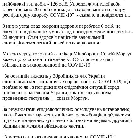
найближчі три доби, - 126 осіб. Упродовж минулої доби
зареєстровано 29 нових випадків захворювання на гостру
респіраторну хворобу COVID-19", - сказано в повідомленні.
З них в установах охорони здоров'я перебуває 6 осіб, на
лікуванні в домашніх умовах під наглядом медичної служби -
23 людини. Стан здоров'я пацієнтів задовільний,
спостерігається легкий перебіг захворювання.
У свою чергу, головний санлікар Міноборони Сергій Моргун
каже, що за останній тиждень в ЗСУ спостерігається
збільшення захворюваності на COVID-19.
"За останній тиждень у Збройних силах України
спостерігається зростання захворюваності на COVID-19, що
пов'язано як і з погіршенням епідемічної ситуації серед
цивільного населення України, так і зі збільшенням
проведених тестувань", - сказав Моргун.
За результатами епідеміологічних розслідувань встановлено,
що найчастіше зараження військовослужбовців відбувається
під час епізодичних зустрічей з близькими людьми: друзями і
рідними за межами військових частин.
"З метою раннього виявлення хворих на COVID-19 і