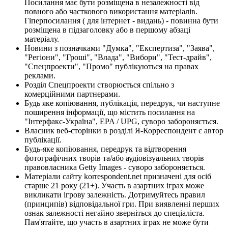
Посилання має бути розміщена в незалежності від
повного або часткового використання матеріалів.
Гіперпосилання ( для інтернет - видань) - повинна бути
розміщена в підзаголовку або в першому абзаці
матеріалу.
Новини з позначками "Думка", "Експертиза", "Заява",
"Регіони", "Гроші", "Влада", "Вибори", "Тест-драйв",
"Спецпроекти", "Промо" публікуються на правах
реклами.
Розділ Спецпроекти створюється спільно з
комерційними партнерами.
Будь яке копіювання, публікація, передрук, чи наступне
поширення інформації, що містить посилання на
"Інтерфакс-Україна", EPA / UPG, суворо забороняється.
Власник веб-сторінки в розділі Я-Корреспондент є автор
публікації.
Будь-яке копіювання, передрук та відтворення
фотографічних творів та/або аудіовізуальних творів
правовласника Getty Images - суворо забороняється.
Матеріали сайту korrespondent.net призначені для осіб
старше 21 року (21+). Участь в азартних іграх може
викликати ігрову залежність. Дотримуйтесь правил
(принципів) відповідальної гри. При виявленні перших
ознак залежності негайно зверніться до спеціаліста.
Пам'ятайте, що участь в азартних іграх не може бути