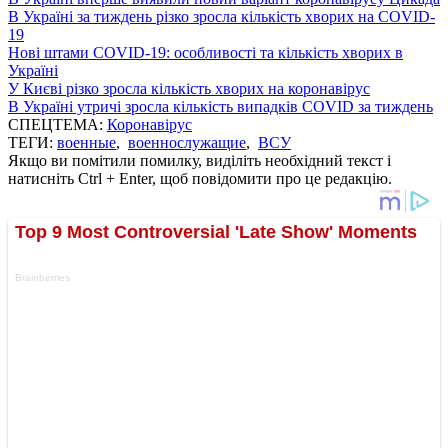
В Україні за тиждень різко зросла кількість хворих на COVID-
19
Нові штами COVID-19: особливості та кількість хворих в
Україні
У Києві різко зросла кількість хворих на коронавірус
В Україні утричі зросла кількість випадків COVID за тиждень
СПЕЦТЕМА:
Коронавірус
ТЕГИ:
военные
,
военнослужащие
,
ВСУ
Якщо ви помітили помилку, виділіть необхідний текст і
натисніть Ctrl + Enter, щоб повідомити про це редакцію.