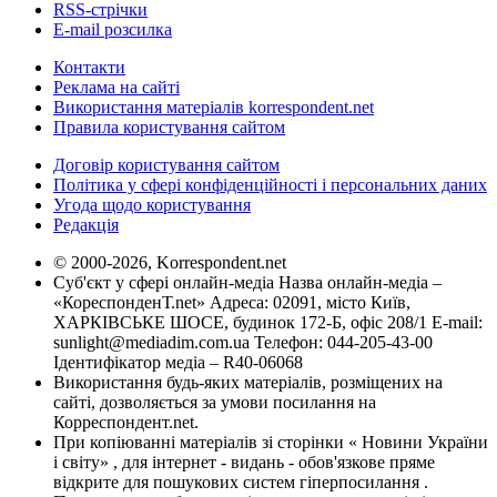
RSS-стрічки
E-mail розсилка
Контакти
Реклама на сайті
Використання матеріалів korrespondent.net
Правила користування сайтом
Договір користування сайтом
Політика у сфері конфіденційності і персональних даних
Угода щодо користування
Редакція
© 2000-2026, Korrespondent.net
Суб'єкт у сфері онлайн-медіа Назва онлайн-медіа –
«КореспонденТ.net» Адреса: 02091, місто Київ,
ХАРКІВСЬКЕ ШОСЕ, будинок 172-Б, офіс 208/1 E-mail:
sunlight@mediadim.com.ua
Телефон: 044-205-43-00
Ідентифікатор медіа – R40-06068
Використання будь-яких матеріалів, розміщених на
сайті, дозволяється за умови посилання на
Корреспондент.net.
При копіюванні матеріалів зі сторінки « Новини України
і світу» , для інтернет - видань - обов'язкове пряме
відкрите для пошукових систем гіперпосилання .