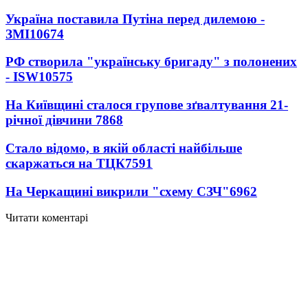
Україна поставила Путіна перед дилемою -
ЗМІ
10674
РФ створила "українську бригаду" з полонених
- ISW
10575
На Київщині сталося групове зґвалтування 21-
річної дівчини
7868
Стало відомо, в якій області найбільше
скаржаться на ТЦК
7591
На Черкащині викрили "схему СЗЧ"
6962
Читати коментарі