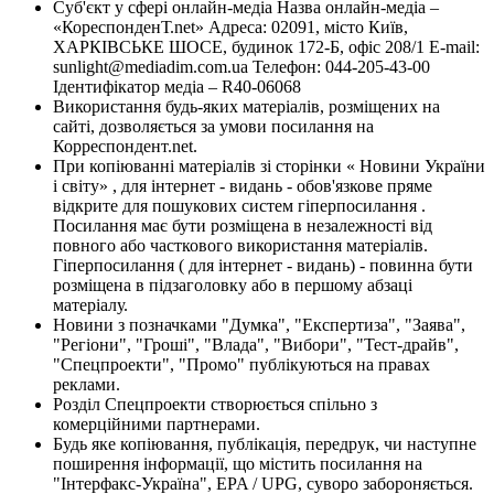
Суб'єкт у сфері онлайн-медіа Назва онлайн-медіа –
«КореспонденТ.net» Адреса: 02091, місто Київ,
ХАРКІВСЬКЕ ШОСЕ, будинок 172-Б, офіс 208/1 E-mail:
sunlight@mediadim.com.ua
Телефон: 044-205-43-00
Ідентифікатор медіа – R40-06068
Використання будь-яких матеріалів, розміщених на
сайті, дозволяється за умови посилання на
Корреспондент.net.
При копіюванні матеріалів зі сторінки « Новини України
і світу» , для інтернет - видань - обов'язкове пряме
відкрите для пошукових систем гіперпосилання .
Посилання має бути розміщена в незалежності від
повного або часткового використання матеріалів.
Гіперпосилання ( для інтернет - видань) - повинна бути
розміщена в підзаголовку або в першому абзаці
матеріалу.
Новини з позначками "Думка", "Експертиза", "Заява",
"Регіони", "Гроші", "Влада", "Вибори", "Тест-драйв",
"Спецпроекти", "Промо" публікуються на правах
реклами.
Розділ Спецпроекти створюється спільно з
комерційними партнерами.
Будь яке копіювання, публікація, передрук, чи наступне
поширення інформації, що містить посилання на
"Інтерфакс-Україна", EPA / UPG, суворо забороняється.