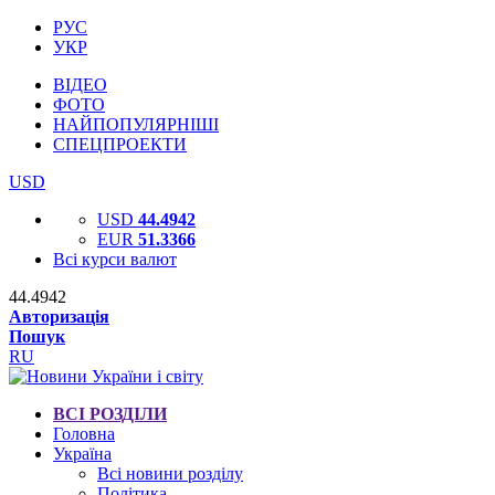
РУС
УКР
ВІДЕО
ФОТО
НАЙПОПУЛЯРНІШІ
СПЕЦПРОЕКТИ
USD
USD
44.4942
EUR
51.3366
Всі курси валют
44.4942
Авторизація
Пошук
RU
ВСІ РОЗДІЛИ
Головна
Україна
Всі новини розділу
Політика