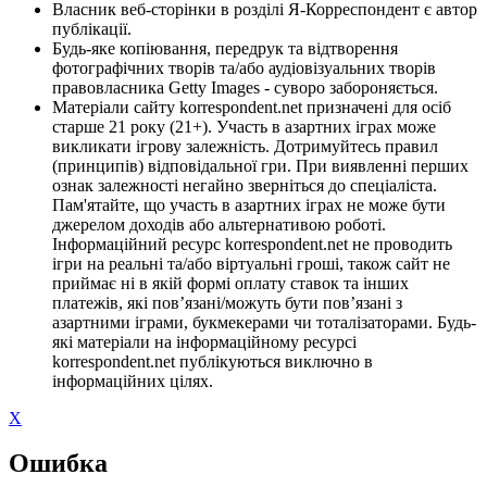
Власник веб-сторінки в розділі Я-Корреспондент є автор
публікації.
Будь-яке копіювання, передрук та відтворення
фотографічних творів та/або аудіовізуальних творів
правовласника Getty Images - суворо забороняється.
Матеріали сайту korrespondent.net призначені для осіб
старше 21 року (21+). Участь в азартних іграх може
викликати ігрову залежність. Дотримуйтесь правил
(принципів) відповідальної гри. При виявленні перших
ознак залежності негайно зверніться до спеціаліста.
Пам'ятайте, що участь в азартних іграх не може бути
джерелом доходів або альтернативою роботі.
Інформаційний ресурс korrespondent.net не проводить
ігри на реальні та/або віртуальні гроші, також сайт не
приймає ні в якій формі оплату ставок та інших
платежів, які пов’язані/можуть бути пов’язані з
азартними іграми, букмекерами чи тоталізаторами. Будь-
які матеріали на інформаційному ресурсі
korrespondent.net публікуються виключно в
інформаційних цілях.
X
Ошибка