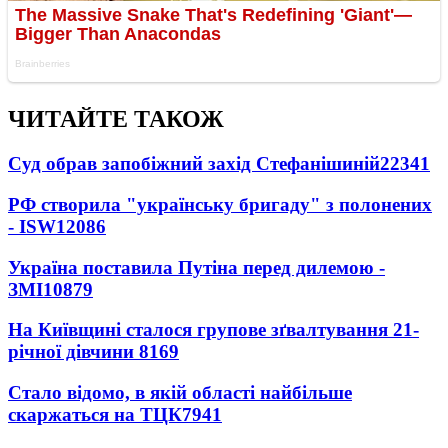
ЧИТАЙТЕ ТАКОЖ
Суд обрав запобіжний захід Стефанішиній
22341
РФ створила "українську бригаду" з полонених
- ISW
12086
Україна поставила Путіна перед дилемою -
ЗМІ
10879
На Київщині сталося групове зґвалтування 21-
річної дівчини
8169
Стало відомо, в якій області найбільше
скаржаться на ТЦК
7941