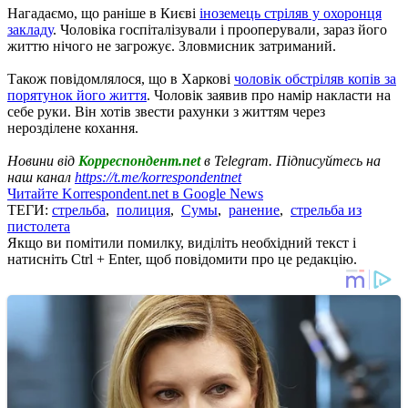
Нагадаємо, що раніше в Києві
іноземець стріляв у охоронця
закладу
. Чоловіка госпіталізували і прооперували, зараз його
життю нічого не загрожує. Зловмисник затриманий.
Також повідомлялося, що в Харкові
чоловік обстріляв копів за
порятунок його життя
. Чоловік заявив про намір накласти на
себе руки. Він хотів звести рахунки з життям через
нерозділене кохання.
Новини від
Корреспондент.net
в Telegram. Підписуйтесь на
наш канал
https://t.me/korrespondentnet
Читайте Korrespondent.net в Google News
ТЕГИ:
стрельба
,
полиция
,
Сумы
,
ранение
,
стрельба из
пистолета
Якщо ви помітили помилку, виділіть необхідний текст і
натисніть Ctrl + Enter, щоб повідомити про це редакцію.