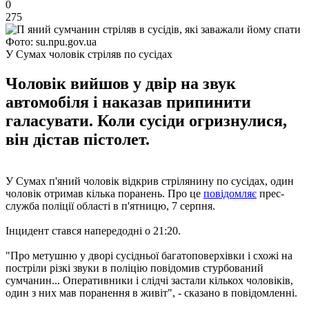
0
275
Фото: su.npu.gov.ua
У Сумах чоловік стріляв по сусідах
Чоловік вийшов у двір на звук
автомобіля і наказав припинити
галасувати. Коли сусіди огризнулися,
він дістав пістолет.
У Сумах п'яний чоловік відкрив стрілянину по сусідах, один
чоловік отримав кілька поранень. Про це
повідомляє
прес-
служба поліції області в п'ятницю, 7 серпня.
Інцидент стався напередодні о 21:20.
"Про метушню у дворі сусідньої багатоповерхівки і схожі на
постріли різкі звуки в поліцію повідомив стурбований
сумчанин... Оперативники і слідчі застали кількох чоловіків,
один з них мав поранення в живіт", - сказано в повідомленні.