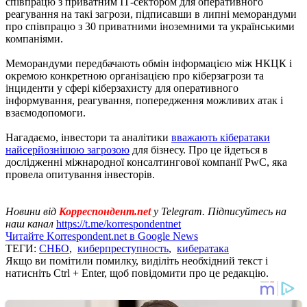
співпрацю з приватним ІТ-сектором для оперативного
реагування на такі загрози, підписавши в липні меморандуми
про співпрацю з 30 приватними іноземними та українськими
компаніями.
Меморандуми передбачають обмін інформацією між НКЦК і
окремою конкретною організацією про кіберзагрози та
інциденти у сфері кіберзахисту для оперативного
інформування, реагування, попередження можливих атак і
взаємодопомоги.
Нагадаємо, інвестори та аналітики
вважають кібератаки
найсерйознішою загрозою
для бізнесу. Про це йдеться в
дослідженні міжнародної консалтингової компанії PwC, яка
провела опитування інвесторів.
Новини від
Корреспондент.net
у Telegram. Підписуйтесь на
наш канал
https://t.me/korrespondentnet
Читайте Korrespondent.net в Google News
ТЕГИ:
СНБО
,
киберпреступность
,
кибератака
Якщо ви помітили помилку, виділіть необхідний текст і
натисніть Ctrl + Enter, щоб повідомити про це редакцію.