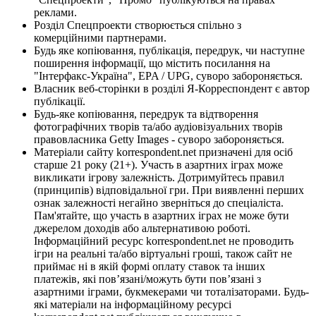
реклами.
Розділ Спецпроекти створюється спільно з
комерційними партнерами.
Будь яке копіювання, публікація, передрук, чи наступне
поширення інформації, що містить посилання на
"Інтерфакс-Україна", EPA / UPG, суворо забороняється.
Власник веб-сторінки в розділі Я-Корреспондент є автор
публікації.
Будь-яке копіювання, передрук та відтворення
фотографічних творів та/або аудіовізуальних творів
правовласника Getty Images - суворо забороняється.
Матеріали сайту korrespondent.net призначені для осіб
старше 21 року (21+). Участь в азартних іграх може
викликати ігрову залежність. Дотримуйтесь правил
(принципів) відповідальної гри. При виявленні перших
ознак залежності негайно зверніться до спеціаліста.
Пам'ятайте, що участь в азартних іграх не може бути
джерелом доходів або альтернативою роботі.
Інформаційний ресурс korrespondent.net не проводить
ігри на реальні та/або віртуальні гроші, також сайт не
приймає ні в якій формі оплату ставок та інших
платежів, які пов’язані/можуть бути пов’язані з
азартними іграми, букмекерами чи тоталізаторами. Будь-
які матеріали на інформаційному ресурсі