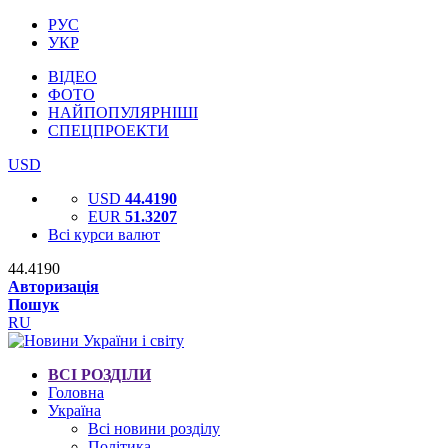
РУС
УКР
ВІДЕО
ФОТО
НАЙПОПУЛЯРНІШІ
СПЕЦПРОЕКТИ
USD
USD
44.4190
EUR
51.3207
Всі курси валют
44.4190
Авторизація
Пошук
RU
ВСІ РОЗДІЛИ
Головна
Україна
Всі новини розділу
Політика