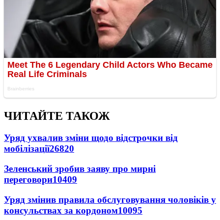
ЧИТАЙТЕ ТАКОЖ
Уряд ухвалив зміни щодо відстрочки від
мобілізації
26820
Зеленський зробив заяву про мирні
переговори
10409
Уряд змінив правила обслуговування чоловіків у
консульствах за кордоном
10095