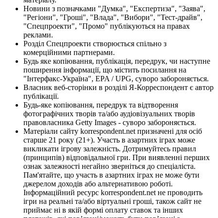
Новини з позначками "Думка", "Експертиза", "Заява",
"Регіони", "Гроші", "Влада", "Вибори", "Тест-драйв",
"Спецпроекти", "Промо" публікуються на правах
реклами.
Розділ Спецпроекти створюється спільно з
комерційними партнерами.
Будь яке копіювання, публікація, передрук, чи наступне
поширення інформації, що містить посилання на
"Інтерфакс-Україна", EPA / UPG, суворо забороняється.
Власник веб-сторінки в розділі Я-Корреспондент є автор
публікації.
Будь-яке копіювання, передрук та відтворення
фотографічних творів та/або аудіовізуальних творів
правовласника Getty Images - суворо забороняється.
Матеріали сайту korrespondent.net призначені для осіб
старше 21 року (21+). Участь в азартних іграх може
викликати ігрову залежність. Дотримуйтесь правил
(принципів) відповідальної гри. При виявленні перших
ознак залежності негайно зверніться до спеціаліста.
Пам'ятайте, що участь в азартних іграх не може бути
джерелом доходів або альтернативою роботі.
Інформаційний ресурс korrespondent.net не проводить
ігри на реальні та/або віртуальні гроші, також сайт не
приймає ні в якій формі оплату ставок та інших