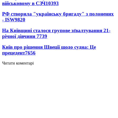
військовому в СЗЧ
10393
РФ створила "українську бригаду" з полонених
- ISW
9820
На Київщині сталося групове зґвалтування 21-
річної дівчини
7739
Київ про рішення Швеції щодо судна: Це
прецедент
7656
Читати коментарі