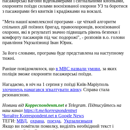
пасажирські вагони відеокамерами і сигнальними кнопками,
охороняти поїзди силами воєнізованої охорони УЗ та боротися
з пасажирами без квитків і крадіжками на вокзалі.
"Мета нашої комплексної програми - це чіткий алгоритм
спільних дій поїзних бригад, правоохоронців, воєнізованої
охорони, які в результаті значно підвищать рівень безпеки і
комфорту пасажирів під час подорожі", - розповів в.о. голови
правління Укрзалізниці Іван Юрик.
За його словами, програма буде представлена ​​на наступному
тижні.
Раніше повідомлялося, що
в МВС назвали умови
, за яких
поліція зможе охороняти пасажирські поїзди.
Нагадаємо, в ніч на 1 серпня у поїзді Київ-Маріуполь
злочинець намагався зґвалтувати жінку
. Справа стала
резонансною.
Новини від
Корреспондент.net
в Telegram. Підписуйтесь на
наш канал
https://t.me/korrespondentnet
Читайте Korrespondent.net в Google News
ТЕГИ:
МВД
,
охрана
,
поезда
,
Укрзализныця
Якщо ви помітили помилку, виділіть необхідний текст і