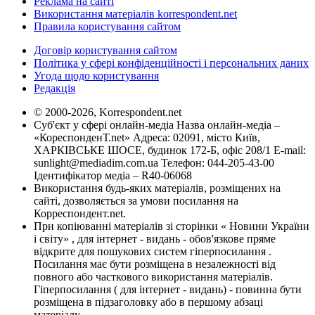
Реклама на сайті
Використання матеріалів korrespondent.net
Правила користування сайтом
Договір користування сайтом
Політика у сфері конфіденційності і персональних даних
Угода щодо користування
Редакція
© 2000-2026, Korrespondent.net
Суб'єкт у сфері онлайн-медіа Назва онлайн-медіа –
«КореспонденТ.net» Адреса: 02091, місто Київ,
ХАРКІВСЬКЕ ШОСЕ, будинок 172-Б, офіс 208/1 E-mail:
sunlight@mediadim.com.ua
Телефон: 044-205-43-00
Ідентифікатор медіа – R40-06068
Використання будь-яких матеріалів, розміщених на
сайті, дозволяється за умови посилання на
Корреспондент.net.
При копіюванні матеріалів зі сторінки « Новини України
і світу» , для інтернет - видань - обов'язкове пряме
відкрите для пошукових систем гіперпосилання .
Посилання має бути розміщена в незалежності від
повного або часткового використання матеріалів.
Гіперпосилання ( для інтернет - видань) - повинна бути
розміщена в підзаголовку або в першому абзаці
матеріалу.