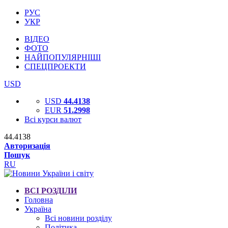
РУС
УКР
ВІДЕО
ФОТО
НАЙПОПУЛЯРНІШІ
СПЕЦПРОЕКТИ
USD
USD
44.4138
EUR
51.2998
Всі курси валют
44.4138
Авторизація
Пошук
RU
ВСІ РОЗДІЛИ
Головна
Україна
Всі новини розділу
Політика