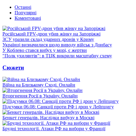
Останні
Популярні
Коментовані
Російський FPV-дрон убив жінку на Запоріжжі
ЗСУ уразили склад ударних дронів у Криму
Українці визначилися щодо виводу військ з Донбасу
У Коблево стався вибух у морі, є жертви
"Полк ухилянтів": в ТЦК викрили масштабну схему
Сюжети
Війна на Близькому Сході. Онлайн
Вторгнення Росії в Україну. Онлайн
Підсумки 06.08: Санкції проти РФ і дрон у Лейпцигу
Бенкет генералів. Наслідки вибуху в Москві
Брудні технології. Атаки РФ на вибори у Франції