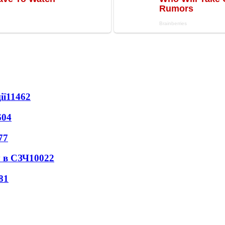
ії
11462
604
77
 в СЗЧ
10022
81