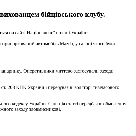
 вихованцем бійцівського клубу.
ся на сайті Національної поліції України.
и припаркований автомобіль Mazda, у салоні якого були
о напарнику. Оперативники миттєво застосували заходи
т. 208 КПК України і перебуває в ізоляторі тимчасового
ьного кодексу України. Санкція статті передбачає обмеження
біжного заходу зловмисникові.