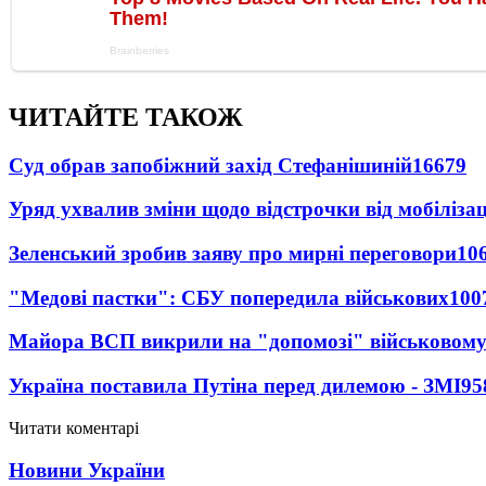
ЧИТАЙТЕ ТАКОЖ
Суд обрав запобіжний захід Стефанішиній
16679
Уряд ухвалив зміни щодо відстрочки від мобілізац
Зеленський зробив заяву про мирні переговори
10
"Медові пастки": СБУ попередила військових
100
Майора ВСП викрили на "допомозі" військовому
Україна поставила Путіна перед дилемою - ЗМІ
95
Читати коментарі
Новини України