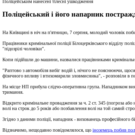
Поліцейським нанесені тілесні ушкодження
Поліцейський і його напарник постражда
На Київщині в ніч на п'ятницю, 7 серпня, молодий чоловік поби
Працівники кримінальної поліції Білоцерківського відділу полі
"підозрілі чоловіки".
Копи підійшли до машини, назвалися працівниками кримінальної
"Раптово з автомобіля вибіг водій і, нічого не пояснюючи, що
фізичного впливу і втихомирили зловмисника", - розповіли в по
На місце НП прибула слідчо-оперативна група. Нападником вияв
тримання.
Відкрито кримінальне провадження за ч. 2 ст. 345 (погроза аб
волі на строк до 5 років або позбавлення волі на той самий ст
Згідно з даними поліції, нападник - вихованець професійного бі
Відзначимо, нещодавно повідомлялося, що
іноземець побив пол