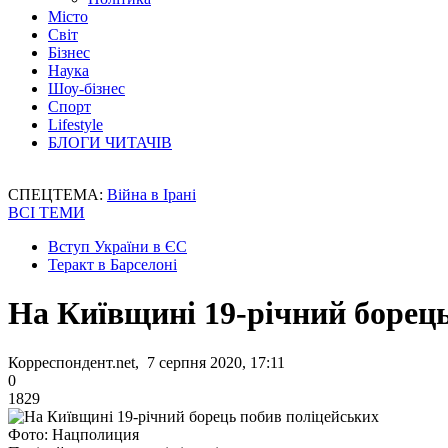
Місто
Світ
Бізнес
Наука
Шоу-бізнес
Спорт
Lifestyle
БЛОГИ ЧИТАЧІВ
СПЕЦТЕМА:
Війна в Ірані
ВСІ ТЕМИ
Вступ України в ЄС
Теракт в Барселоні
На Київщині 19-річний борец
Корреспондент.net, 7 серпня 2020, 17:11
0
1829
Фото: Нацполиция