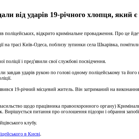
ли від ударів 19-річного хлопця, який є
в поліцейських, відкрито кримінальне провадження. Про це йдеть
ції на трасі Київ-Одеса, поблизу зупинки села Шкарівка, помітил
 поліції і пред'явили свої службові посвідчення.
сили завдав ударів рукою по голові одному поліцейському та йог
ліції.
ився 19-річний місцевий житель. Він затриманий на виконання с
о насильство щодо працівника правоохоронного органу) Кримінал
рок. Вирішується питання про оголошення підозри і обрання запо
йцівського клубу.
іцейського в Києві
.