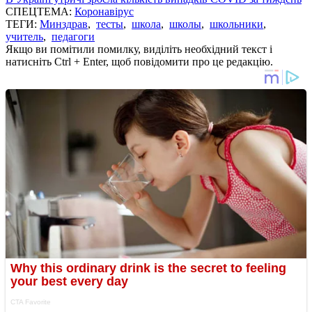
СПЕЦТЕМА:
Коронавірус
ТЕГИ:
Минздрав
,
тесты
,
школа
,
школы
,
школьники
,
учитель
,
педагоги
Якщо ви помітили помилку, виділіть необхідний текст і
натисніть Ctrl + Enter, щоб повідомити про це редакцію.