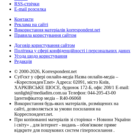
RSS-стрічки
E-mail розсилка
Контакти
Реклама на сайті
Використання матеріалів korrespondent.net
Правила користування сайтом
Договір користування сайтом
Політика у сфері конфіденційності і персональних даних
Угода щодо користування
Редакція
© 2000-2026, Korrespondent.net
Суб'єкт у сфері онлайн-медіа Назва онлайн-медіа –
«КореспонденТ.net» Адреса: 02091, місто Київ,
ХАРКІВСЬКЕ ШОСЕ, будинок 172-Б, офіс 208/1 E-mail:
sunlight@mediadim.com.ua
Телефон: 044-205-43-00
Ідентифікатор медіа – R40-06068
Використання будь-яких матеріалів, розміщених на
сайті, дозволяється за умови посилання на
Корреспондент.net.
При копіюванні матеріалів зі сторінки « Новини України
і світу» , для інтернет - видань - обов'язкове пряме
відкрите для пошукових систем гіперпосилання .