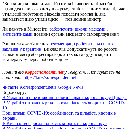
"Керівництво школи має зібрати всі використані засоби
індивідуального захисту в окрему ємність, а потім вже під час
утилізації побутових відходів передати компанії, яка
займається цією утилізацією", - повідомив міністр.
Як кажуть в Міносвіти,
забезпечити школи масками і
антисептиками
повинні органи місцевого самоврядування.
Раніше також з'явилися
рекомендації роботи навчальних
закладів у карантин.
Викладачів допускатимуть до роботи
тільки в масці або респіраторі, а також їм будуть міряти
температуру перед робочим днем.
Новини від
Корреспондент.net
у Telegram. Підписуйтесь на
наш канал
https://t.me/korrespondentnet
Читайте Korrespondent.net в Google News
Коронавірус
В Україні вперше виявили новий варіант коронавірусу Цикада
В Україні за тиждень різко зросла кількість хворих на COVID-
19
Нові штами COVID-19: особливості та кількість хворих в
Україні
У Києві різко зросла кількість хворих на коронавірус
В Україні утричі зросла кількість випадків COVID за тиждень