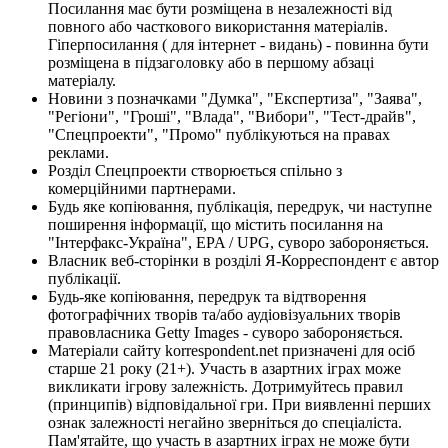
Посилання має бути розміщена в незалежності від
повного або часткового використання матеріалів.
Гіперпосилання ( для інтернет - видань) - повинна бути
розміщена в підзаголовку або в першому абзаці
матеріалу.
Новини з позначками "Думка", "Експертиза", "Заява",
"Регіони", "Гроші", "Влада", "Вибори", "Тест-драйв",
"Спецпроекти", "Промо" публікуються на правах
реклами.
Розділ Спецпроекти створюється спільно з
комерційними партнерами.
Будь яке копіювання, публікація, передрук, чи наступне
поширення інформації, що містить посилання на
"Інтерфакс-Україна", EPA / UPG, суворо забороняється.
Власник веб-сторінки в розділі Я-Корреспондент є автор
публікації.
Будь-яке копіювання, передрук та відтворення
фотографічних творів та/або аудіовізуальних творів
правовласника Getty Images - суворо забороняється.
Матеріали сайту korrespondent.net призначені для осіб
старше 21 року (21+). Участь в азартних іграх може
викликати ігрову залежність. Дотримуйтесь правил
(принципів) відповідальної гри. При виявленні перших
ознак залежності негайно зверніться до спеціаліста.
Пам'ятайте, що участь в азартних іграх не може бути