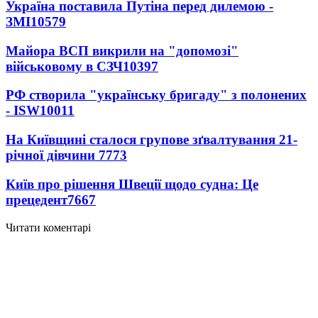
Україна поставила Путіна перед дилемою -
ЗМІ
10579
Майора ВСП викрили на "допомозі"
військовому в СЗЧ
10397
РФ створила "українську бригаду" з полонених
- ISW
10011
На Київщині сталося групове зґвалтування 21-
річної дівчини
7773
Київ про рішення Швеції щодо судна: Це
прецедент
7667
Читати коментарі