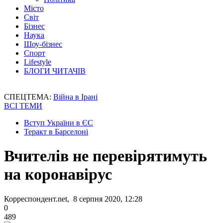
Місто
Світ
Бізнес
Наука
Шоу-бізнес
Спорт
Lifestyle
БЛОГИ ЧИТАЧІВ
СПЕЦТЕМА:
Війна в Ірані
ВСІ ТЕМИ
Вступ України в ЄС
Теракт в Барселоні
Вчителів не перевірятимуть
на коронавірус
Корреспондент.net, 8 серпня 2020, 12:28
0
489