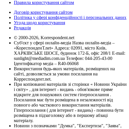
Правила користування сайтом
Договір користування сайтом
Політика у сфері конфіденційності і персональних даних
Угода щодо користування
Редакція
© 2000-2026, Korrespondent.net
Суб'єкт у сфері онлайн-медіа Назва онлайн-медіа –
«КореспонденТ.net» Адреса: 02091, місто Київ,
ХАРКІВСЬКЕ ШОСЕ, будинок 172-Б, офіс 208/1 E-mail:
sunlight@mediadim.com.ua
Телефон: 044-205-43-00
Ідентифікатор медіа – R40-06068
Використання будь-яких матеріалів, розміщених на
сайті, дозволяється за умови посилання на
Корреспондент.net.
При копіюванні матеріалів зі сторінки « Новини України
і світу» , для інтернет - видань - обов'язкове пряме
відкрите для пошукових систем гіперпосилання .
Посилання має бути розміщена в незалежності від
повного або часткового використання матеріалів.
Гіперпосилання ( для інтернет - видань) - повинна бути
розміщена в підзаголовку або в першому абзаці
матеріалу.
Новини з позначками "Думка", "Експертиза", "Заява",