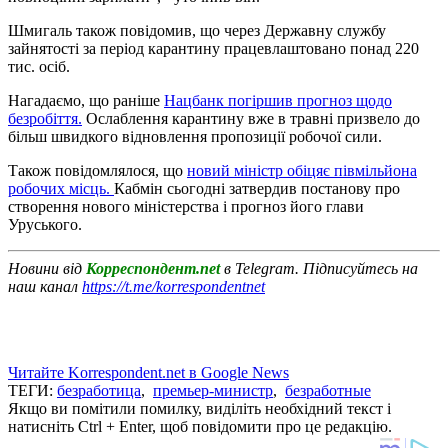
Шмигаль також повідомив, що через Державну службу
зайнятості за період карантину працевлаштовано понад 220
тис. осіб.
Нагадаємо, що раніше
Нацбанк погіршив прогноз щодо
безробіття.
Ослаблення карантину вже в травні призвело до
більш швидкого відновлення пропозиції робочої сили.
Також повідомлялося, що
новий міністр обіцяє півмільйона
робочих місць.
Кабмін сьогодні затвердив постанову про
створення нового міністерства і прогноз його глави
Уруського.
Новини від
Корреспондент.net
в Telegram. Підписуйтесь на
наш канал
https://t.me/korrespondentnet
Читайте Korrespondent.net в Google News
ТЕГИ:
безработица
,
премьер-министр
,
безработные
Якщо ви помітили помилку, виділіть необхідний текст і
натисніть Ctrl + Enter, щоб повідомити про це редакцію.