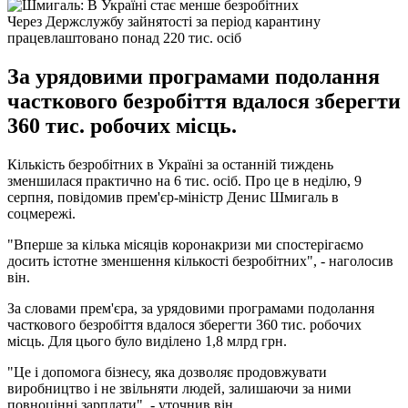
Через Держслужбу зайнятості за період карантину
працевлаштовано понад 220 тис. осіб
За урядовими програмами подолання
часткового безробіття вдалося зберегти
360 тис. робочих місць.
Кількість безробітних в Україні за останній тиждень
зменшилася практично на 6 тис. осіб. Про це в неділю, 9
серпня, повідомив прем'єр-міністр Денис Шмигаль в
соцмережі.
"Вперше за кілька місяців коронакризи ми спостерігаємо
досить істотне зменшення кількості безробітних", - наголосив
він.
За словами прем'єра, за урядовими програмами подолання
часткового безробіття вдалося зберегти 360 тис. робочих
місць. Для цього було виділено 1,8 млрд грн.
"Це і допомога бізнесу, яка дозволяє продовжувати
виробництво і не звільняти людей, залишаючи за ними
повноцінні зарплати", - уточнив він.