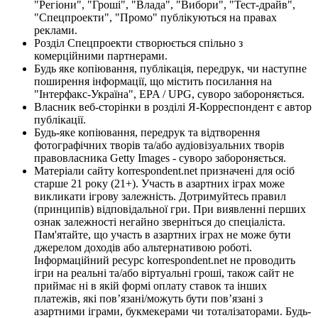
"Регіони", "Гроші", "Влада", "Вибори", "Тест-драйв",
"Спецпроекти", "Промо" публікуються на правах
реклами.
Розділ Спецпроекти створюється спільно з
комерційними партнерами.
Будь яке копіювання, публікація, передрук, чи наступне
поширення інформації, що містить посилання на
"Інтерфакс-Україна", EPA / UPG, суворо забороняється.
Власник веб-сторінки в розділі Я-Корреспондент є автор
публікації.
Будь-яке копіювання, передрук та відтворення
фотографічних творів та/або аудіовізуальних творів
правовласника Getty Images - суворо забороняється.
Матеріали сайту korrespondent.net призначені для осіб
старше 21 року (21+). Участь в азартних іграх може
викликати ігрову залежність. Дотримуйтесь правил
(принципів) відповідальної гри. При виявленні перших
ознак залежності негайно зверніться до спеціаліста.
Пам'ятайте, що участь в азартних іграх не може бути
джерелом доходів або альтернативою роботі.
Інформаційний ресурс korrespondent.net не проводить
ігри на реальні та/або віртуальні гроші, також сайт не
приймає ні в якій формі оплату ставок та інших
платежів, які пов’язані/можуть бути пов’язані з
азартними іграми, букмекерами чи тоталізаторами. Будь-