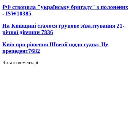
РФ створила "українську бригаду" з полонених
- ISW
10385
На Київщині сталося групове зґвалтування 21-
річної дівчини
7836
Київ про рішення Швеції щодо судна: Це
прецедент
7682
Читати коментарі