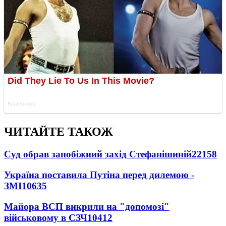
ЧИТАЙТЕ ТАКОЖ
Суд обрав запобіжний захід Стефанішиній
22158
Україна поставила Путіна перед дилемою -
ЗМІ
10635
Майора ВСП викрили на "допомозі"
військовому в СЗЧ
10412