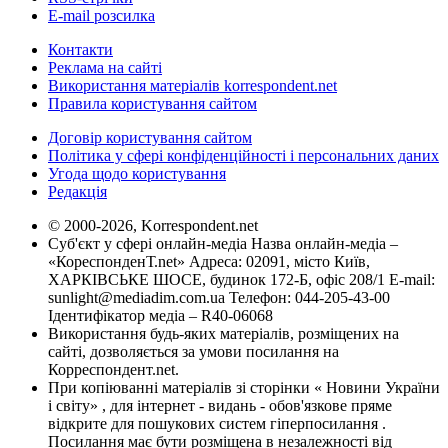
E-mail розсилка
Контакти
Реклама на сайті
Використання матеріалів korrespondent.net
Правила користування сайтом
Договір користування сайтом
Політика у сфері конфіденційності і персональних даних
Угода щодо користування
Редакція
© 2000-2026, Korrespondent.net
Суб'єкт у сфері онлайн-медіа Назва онлайн-медіа –
«КореспонденТ.net» Адреса: 02091, місто Київ,
ХАРКІВСЬКЕ ШОСЕ, будинок 172-Б, офіс 208/1 E-mail:
sunlight@mediadim.com.ua
Телефон: 044-205-43-00
Ідентифікатор медіа – R40-06068
Використання будь-яких матеріалів, розміщених на
сайті, дозволяється за умови посилання на
Корреспондент.net.
При копіюванні матеріалів зі сторінки « Новини України
і світу» , для інтернет - видань - обов'язкове пряме
відкрите для пошукових систем гіперпосилання .
Посилання має бути розміщена в незалежності від