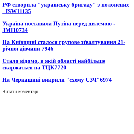
РФ створила "українську бригаду" з полонених
- ISW
11135
Україна поставила Путіна перед дилемою -
ЗМІ
10734
На Київщині сталося групове зґвалтування 21-
річної дівчини
7946
Стало відомо, в якій області найбільше
скаржаться на ТЦК
7720
На Черкащині викрили "схему СЗЧ"
6974
Читати коментарі