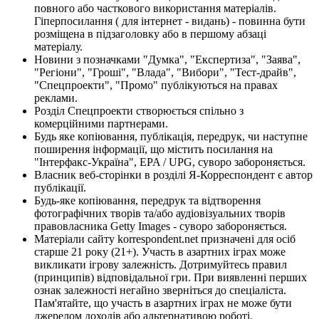
повного або часткового використання матеріалів.
Гіперпосилання ( для інтернет - видань) - повинна бути
розміщена в підзаголовку або в першому абзаці
матеріалу.
Новини з позначками "Думка", "Експертиза", "Заява",
"Регіони", "Гроші", "Влада", "Вибори", "Тест-драйв",
"Спецпроекти", "Промо" публікуються на правах
реклами.
Розділ Спецпроекти створюється спільно з
комерційними партнерами.
Будь яке копіювання, публікація, передрук, чи наступне
поширення інформації, що містить посилання на
"Інтерфакс-Україна", EPA / UPG, суворо забороняється.
Власник веб-сторінки в розділі Я-Корреспондент є автор
публікації.
Будь-яке копіювання, передрук та відтворення
фотографічних творів та/або аудіовізуальних творів
правовласника Getty Images - суворо забороняється.
Матеріали сайту korrespondent.net призначені для осіб
старше 21 року (21+). Участь в азартних іграх може
викликати ігрову залежність. Дотримуйтесь правил
(принципів) відповідальної гри. При виявленні перших
ознак залежності негайно зверніться до спеціаліста.
Пам'ятайте, що участь в азартних іграх не може бути
джерелом доходів або альтернативою роботі.