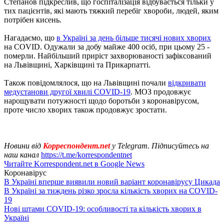
Степанов підкреслив, що госпіталізація відбувається тільки у
тих пацієнтів, які мають тяжкий перебіг хвороби, людей, яким
потрібен кисень.
Нагадаємо, що
в Україні за день більше тисячі нових хворих
на COVID. Одужали за добу майже 400 осіб, при цьому 25 -
померли. Найбільший приріст захворюваності зафіксований
на Львівщині, Харківщині та Прикарпатті.
Також повідомлялося, що на Львівщині почали
відкривати
медустанови другої хвилі COVID-19
. МОЗ продовжує
нарощувати потужності щодо боротьби з коронавірусом,
проте число хворих також продовжує зростати.
Новини від
Корреспондент.net
у Telegram. Підписуйтесь на
наш канал
https://t.me/korrespondentnet
Читайте Korrespondent.net в Google News
Коронавірус
В Україні вперше виявили новий варіант коронавірусу Цикада
В Україні за тиждень різко зросла кількість хворих на COVID-
19
Нові штами COVID-19: особливості та кількість хворих в
Україні