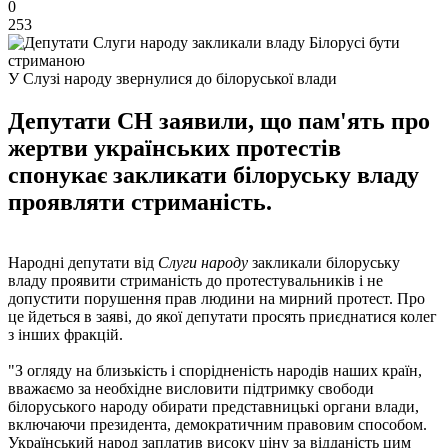
0
253
У Слузі народу звернулися до білоруської влади
Депутати СН заявили, що пам'ять про
жертви українських протестів
спонукає закликати білоруську владу
проявляти стриманість.
Народні депутати від
Слуги народу
закликали білоруську
владу проявити стриманість до протестувальників і не
допустити порушення прав людини на мирний протест. Про
це йдеться в заяві, до якої депутати просять приєднатися колег
з інших фракцій.
"З огляду на близькість і спорідненість народів наших країн,
вважаємо за необхідне висловити підтримку свободи
білоруського народу обирати представницькі органи влади,
включаючи президента, демократичним правовим способом.
Український народ заплатив високу ціну за відданість цим