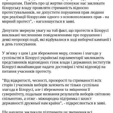
принципам. Пам'ять про ці жертви спонукає нас закликати
білоруську владу проявляти стриманість відносно
протестувальників, не допустити порушення прав людини
при реалізації білорусами одного з основоположних прав - на
мирний протест", - наголошується в заяві.
Депутати звернули увагу на той факт, що протести в Білорусі
викликані численними повідомленнями про порушення і
деякі непрозорі події, які відбувалися в ході виборчої кампанії і
в день голосування.
У зв'язку з цим і для збереження миру, спокою і злагоди у
суспільстві в Білорусі українські парламентарії закликають
представників відповідних гілок влади і державних інститутів
Білорусі якнайшвидше надати достовірні і чіткі відповіді на
питання учасників протесту.
"Від відкритості, чесності, прозорості та стриманості всіх
сторін і учасників виборів залежить не тільки суспільна
злагода в Білорусі, але і збереження та зміцнення її
суверенітету, подальше визнання результатів виборів світовою
спільнотою, а отже - міжнародна підтримка і захист
державності дружньої нам країни", - підкреслюється в заяві.
Ще нардепи закликали підтримати це звернення всі