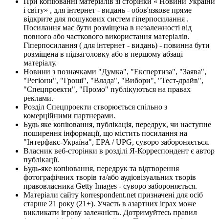
При копіюванні матеріалів зі сторінки « Новини України
і світу» , для інтернет - видань - обов'язкове пряме
відкрите для пошукових систем гіперпосилання .
Посилання має бути розміщена в незалежності від
повного або часткового використання матеріалів.
Гіперпосилання ( для інтернет - видань) - повинна бути
розміщена в підзаголовку або в першому абзаці
матеріалу.
Новини з позначками "Думка", "Експертиза", "Заява",
"Регіони", "Гроші", "Влада", "Вибори", "Тест-драйв",
"Спецпроекти", "Промо" публікуються на правах
реклами.
Розділ Спецпроекти створюється спільно з
комерційними партнерами.
Будь яке копіювання, публікація, передрук, чи наступне
поширення інформації, що містить посилання на
"Інтерфакс-Україна", EPA / UPG, суворо забороняється.
Власник веб-сторінки в розділі Я-Корреспондент є автор
публікації.
Будь-яке копіювання, передрук та відтворення
фотографічних творів та/або аудіовізуальних творів
правовласника Getty Images - суворо забороняється.
Матеріали сайту korrespondent.net призначені для осіб
старше 21 року (21+). Участь в азартних іграх може
викликати ігрову залежність. Дотримуйтесь правил