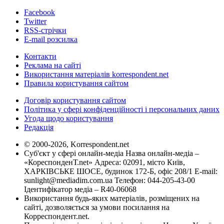
Facebook
Twitter
RSS-стрічки
E-mail розсилка
Контакти
Реклама на сайті
Використання матеріалів korrespondent.net
Правила користування сайтом
Договір користування сайтом
Політика у сфері конфіденційності і персональних даних
Угода щодо користування
Редакція
© 2000-2026, Korrespondent.net
Суб'єкт у сфері онлайн-медіа Назва онлайн-медіа –
«КореспонденТ.net» Адреса: 02091, місто Київ,
ХАРКІВСЬКЕ ШОСЕ, будинок 172-Б, офіс 208/1 E-mail:
sunlight@mediadim.com.ua
Телефон: 044-205-43-00
Ідентифікатор медіа – R40-06068
Використання будь-яких матеріалів, розміщених на
сайті, дозволяється за умови посилання на
Корреспондент.net.