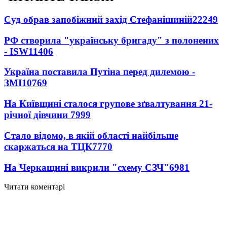
Суд обрав запобіжний захід Стефанішиній
22249
РФ створила "українську бригаду" з полонених
- ISW
11406
Україна поставила Путіна перед дилемою -
ЗМІ
10769
На Київщині сталося групове зґвалтування 21-
річної дівчини
7999
Стало відомо, в якій області найбільше
скаржаться на ТЦК
7770
На Черкащині викрили "схему СЗЧ"
6981
Читати коментарі