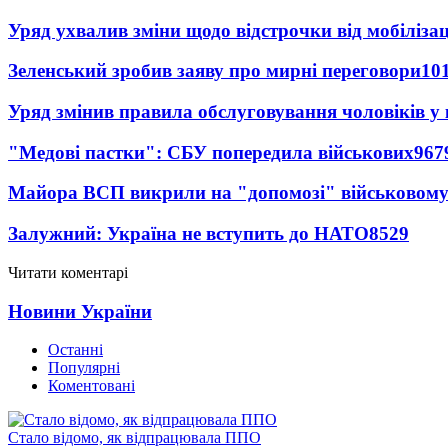
Уряд ухвалив зміни щодо відстрочки від мобілізац
Зеленський зробив заяву про мирні переговори
10
Уряд змінив правила обслуговування чоловіків у
"Медові пастки": СБУ попередила військових
967
Майора ВСП викрили на "допомозі" військовому
Залужний: Україна не вступить до НАТО
8529
Читати коментарі
Новини України
Останні
Популярні
Коментовані
Стало відомо, як відпрацювала ППО