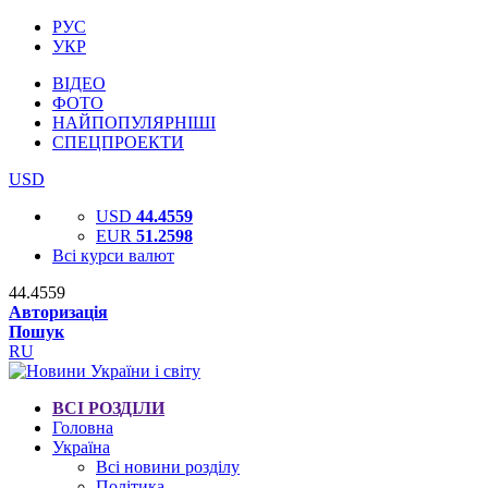
РУС
УКР
ВІДЕО
ФОТО
НАЙПОПУЛЯРНІШІ
СПЕЦПРОЕКТИ
USD
USD
44.4559
EUR
51.2598
Всі курси валют
44.4559
Авторизація
Пошук
RU
ВСІ РОЗДІЛИ
Головна
Україна
Всі новини розділу
Політика