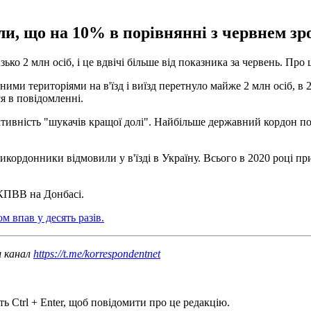
, що на 10% в порівнянні з червнем зро
ко 2 млн осіб, і це вдвічі більше від показника за червень. Пр
ми територіями на в'їзд і виїзд перетнуло майже 2 млн осіб, в 2
я в повідомленні.
активність "шукачів кращої долі". Найбільше державний кордон 
кордонники відмовили у в'їзді в Україну. Всього в 2020 році пр
КПВВ на Донбасі.
 впав у десять разів.
ш канал
https://t.me/korrespondentnet
ь Ctrl + Enter, щоб повідомити про це редакцію.