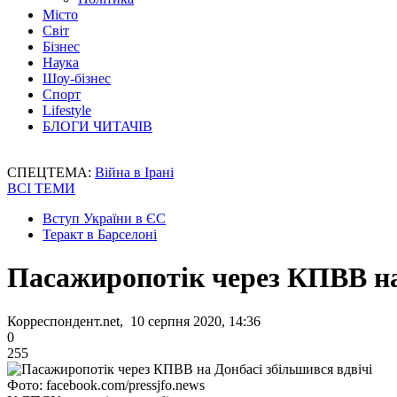
Місто
Світ
Бізнес
Наука
Шоу-бізнес
Спорт
Lifestyle
БЛОГИ ЧИТАЧІВ
СПЕЦТЕМА:
Війна в Ірані
ВСІ ТЕМИ
Вступ України в ЄС
Теракт в Барселоні
Пасажиропотік через КПВВ на
Корреспондент.net, 10 серпня 2020, 14:36
0
255
Фото: facebook.com/pressjfo.news