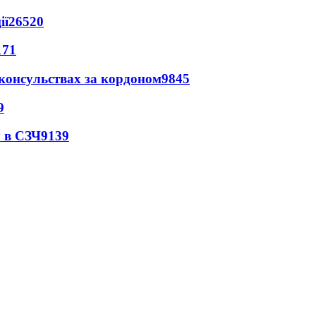
ії
26520
171
 консульствах за кордоном
9845
9
 в СЗЧ
9139