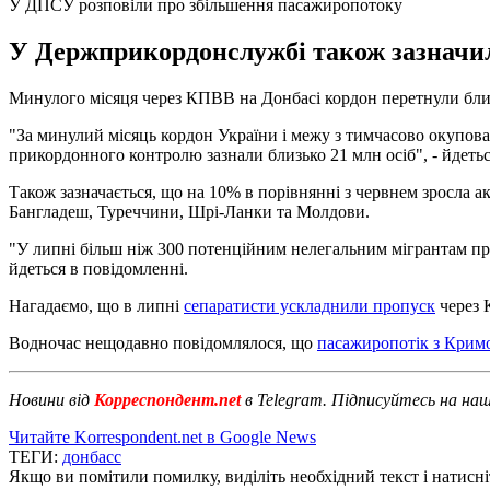
У ДПСУ розповіли про збільшення пасажиропотоку
У Держприкордонслужбі також зазначили
Минулого місяця через КПВВ на Донбасі кордон перетнули близь
"За минулий місяць кордон України і межу з тимчасово окуповани
прикордонного контролю зазнали близько 21 млн осіб", - йдетьс
Також зазначається, що на 10% в порівнянні з червнем зросла 
Бангладеш, Туреччини, Шрі-Ланки та Молдови.
"У липні більш ніж 300 потенційним нелегальним мігрантам при
йдеться в повідомленні.
Нагадаємо, що в липні
сепаратисти ускладнили пропуск
через 
Водночас нещодавно повідомлялося, що
пасажиропотік з Кримом
Новини від
Корреспондент.net
в Telegram. Підписуйтесь на на
Читайте Korrespondent.net в Google News
ТЕГИ:
донбасс
Якщо ви помітили помилку, виділіть необхідний текст і натисніт