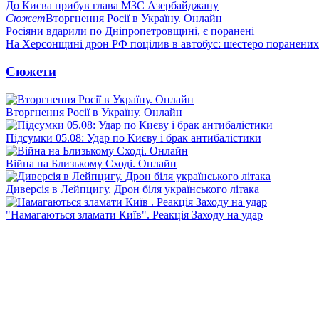
До Києва прибув глава МЗС Азербайджану
Сюжет
Вторгнення Росії в Україну. Онлайн
Росіяни вдарили по Дніпропетровщині, є поранені
На Херсонщині дрон РФ поцілив в автобус: шестеро поранених
Сюжети
Вторгнення Росії в Україну. Онлайн
Підсумки 05.08: Удар по Києву і брак антибалістики
Війна на Близькому Сході. Онлайн
Диверсія в Лейпцигу. Дрон біля українського літака
"Намагаються зламати Київ". Реакція Заходу на удар