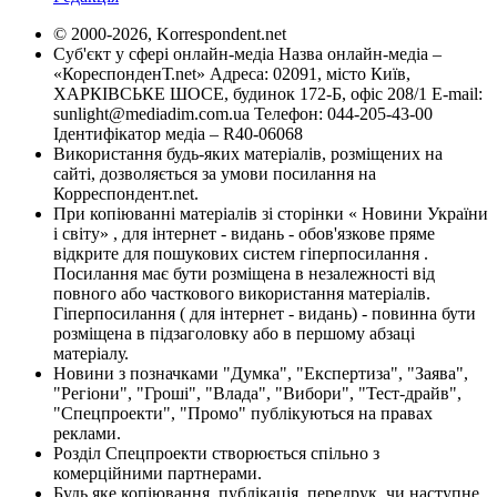
© 2000-2026, Korrespondent.net
Суб'єкт у сфері онлайн-медіа Назва онлайн-медіа –
«КореспонденТ.net» Адреса: 02091, місто Київ,
ХАРКІВСЬКЕ ШОСЕ, будинок 172-Б, офіс 208/1 E-mail:
sunlight@mediadim.com.ua
Телефон: 044-205-43-00
Ідентифікатор медіа – R40-06068
Використання будь-яких матеріалів, розміщених на
сайті, дозволяється за умови посилання на
Корреспондент.net.
При копіюванні матеріалів зі сторінки « Новини України
і світу» , для інтернет - видань - обов'язкове пряме
відкрите для пошукових систем гіперпосилання .
Посилання має бути розміщена в незалежності від
повного або часткового використання матеріалів.
Гіперпосилання ( для інтернет - видань) - повинна бути
розміщена в підзаголовку або в першому абзаці
матеріалу.
Новини з позначками "Думка", "Експертиза", "Заява",
"Регіони", "Гроші", "Влада", "Вибори", "Тест-драйв",
"Спецпроекти", "Промо" публікуються на правах
реклами.
Розділ Спецпроекти створюється спільно з
комерційними партнерами.
Будь яке копіювання, публікація, передрук, чи наступне