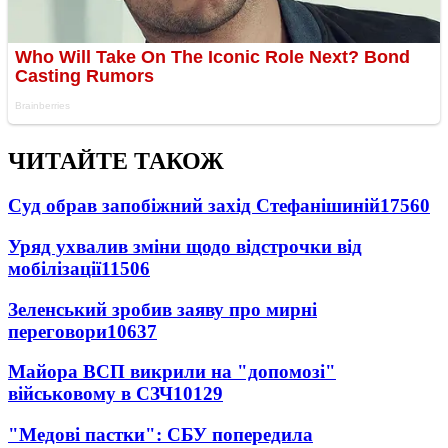
ЧИТАЙТЕ ТАКОЖ
Суд обрав запобіжний захід Стефанішиній
17560
Уряд ухвалив зміни щодо відстрочки від
мобілізації
11506
Зеленський зробив заяву про мирні
переговори
10637
Майора ВСП викрили на "допомозі"
військовому в СЗЧ
10129
"Медові пастки": СБУ попередила