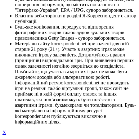
поширення інформації, що містить посилання на
"Інтерфакс-Україна", EPA / UPG, суворо забороняється.
Власник веб-сторінки в розділі Я-Корреспондент є автор
публікації.
Будь-яке копіювання, передрук та відтворення
фотографічних творів та/або аудіовізуальних творів
правовласника Getty Images - суворо забороняється.
Матеріали сайту korrespondent.net призначені для осіб
старше 21 року (21+). Участь в азартних іграх може
викликати ігрову залежність. Дотримуйтесь правил
(принципів) відповідальної гри. При виявленні перших
ознак залежності негайно зверніться до спеціаліста.
Пам'ятайте, що участь в азартних іграх не може бути
джерелом доходів або альтернативою роботі.
Інформаційний ресурс korrespondent.net не проводить
ігри на реальні та/або віртуальні гроші, також сайт не
приймає ні в якій формі оплату ставок та інших
платежів, які пов’язані/можуть бути пов’язані з
азартними іграми, букмекерами чи тоталізаторами. Будь-
які матеріали на інформаційному ресурсі
korrespondent.net публікуються виключно в
інформаційних цілях.
X