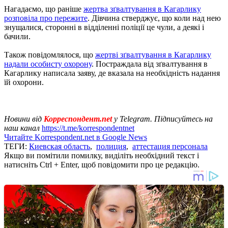
Нагадаємо, що раніше
жертва зґвалтування в Кагарлику
розповіла про пережите
. Дівчина стверджує, що коли над нею
знущалися, сторонні в відділенні поліції це чули, а деякі і
бачили.
Також повідомлялося, що
жертві зґвалтування в Кагарлику
надали особисту охорону
. Постраждала від зґвалтування в
Кагарлику написала заяву, де вказала на необхідність надання
їй охорони.
Новини від
Корреспондент.net
у Telegram. Підписуйтесь на
наш канал
https://t.me/korrespondentnet
Читайте Korrespondent.net в Google News
ТЕГИ:
Киевская область
,
полиция
,
аттестация персонала
Якщо ви помітили помилку, виділіть необхідний текст і
натисніть Ctrl + Enter, щоб повідомити про це редакцію.