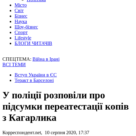
Місто
Світ
Бізнес
Наука
Шоу-бізнес
Спорт
Lifestyle
БЛОГИ ЧИТАЧІВ
СПЕЦТЕМА:
Війна в Ірані
ВСІ ТЕМИ
Вступ України в ЄС
Теракт в Барселоні
У поліції розповіли про
підсумки переатестації копів
з Кагарлика
Корреспондент.net, 10 серпня 2020, 17:37