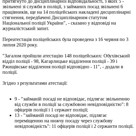
притягнуто до дисциплінарної відповідальності, з яких 5 -
звільнені зі служби в поліції, з займаних посад звільнені 6
працівників, ще на 14 поліцейських накладені дисциплінарні
стягнення, передбачені Дисциплінарним статутом
Національної поліції України", - сказано у відповіді на
журналістський запит.
Переатестація поліцейських була проведена з 16 червня по 3
липня 2020 року.
"Загалом пройшли атестацію 148 поліцейських: Обухівський
відділ поліції - 98, Кагарлицьке відділення поліції - 39 і
Ржищівське відділення поліції відповідно - 11", - додали в
поліції.
Згідно з результатами атестації:
9 - "займаній посаді не відповідає, підлягає звільненню
від служби в поліції за службовою невідповідністю": 8
офіцерів поліції і 1 сержант поліції;
13 - "займаній посаді не відповідає, підлягає
переміщенню на нижчу посаду через службову
невідповідність": 11 офіцерів поліції і 2 сержанти поліції.