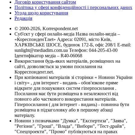
Договір користування сайтом
Політика у сфері конфіденційності і персональних даних
Угода щодо користування
Редакція
© 2000-2026, Korrespondent.net
Суб'єкт у сфері онлайн-медіа Назва онлайн-медіа –
«КореспонденТ.net» Адреса: 02091, місто Київ,
ХАРКІВСЬКЕ ШОСЕ, будинок 172-Б, офіс 208/1 E-mail:
sunlight@mediadim.com.ua
Телефон: 044-205-43-00
Ідентифікатор медіа – R40-06068
Використання будь-яких матеріалів, розміщених на
сайті, дозволяється за умови посилання на
Корреспондент.net.
При копіюванні матеріалів зі сторінки « Новини України
і світу» , для інтернет - видань - обов'язкове пряме
відкрите для пошукових систем гіперпосилання .
Посилання має бути розміщена в незалежності від
повного або часткового використання матеріалів.
Гіперпосилання ( для інтернет - видань) - повинна бути
розміщена в підзаголовку або в першому абзаці
матеріалу.
Новини з позначками "Думка", "Експертиза", "Заява",
"Регіони", "Гроші", "Влада", "Вибори", "Тест-драйв",
"Спецпроекти", "Промо" публікуються на правах