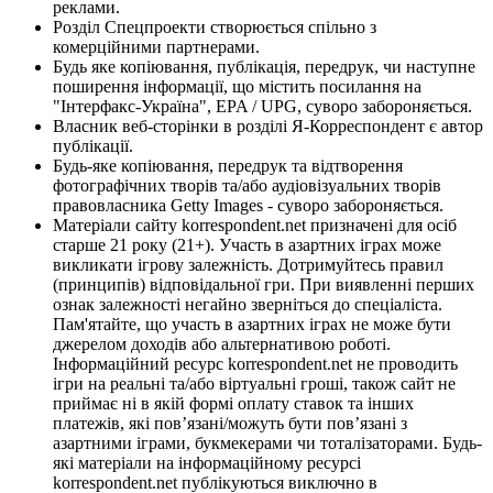
реклами.
Розділ Спецпроекти створюється спільно з
комерційними партнерами.
Будь яке копіювання, публікація, передрук, чи наступне
поширення інформації, що містить посилання на
"Інтерфакс-Україна", EPA / UPG, суворо забороняється.
Власник веб-сторінки в розділі Я-Корреспондент є автор
публікації.
Будь-яке копіювання, передрук та відтворення
фотографічних творів та/або аудіовізуальних творів
правовласника Getty Images - суворо забороняється.
Матеріали сайту korrespondent.net призначені для осіб
старше 21 року (21+). Участь в азартних іграх може
викликати ігрову залежність. Дотримуйтесь правил
(принципів) відповідальної гри. При виявленні перших
ознак залежності негайно зверніться до спеціаліста.
Пам'ятайте, що участь в азартних іграх не може бути
джерелом доходів або альтернативою роботі.
Інформаційний ресурс korrespondent.net не проводить
ігри на реальні та/або віртуальні гроші, також сайт не
приймає ні в якій формі оплату ставок та інших
платежів, які пов’язані/можуть бути пов’язані з
азартними іграми, букмекерами чи тоталізаторами. Будь-
які матеріали на інформаційному ресурсі
korrespondent.net публікуються виключно в