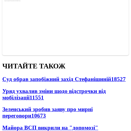
ЧИТАЙТЕ ТАКОЖ
Суд обрав запобіжний захід Стефанішиній
18527
Уряд ухвалив зміни щодо відстрочки від
мобілізації
11551
Зеленський зробив заяву про мирні
переговори
10673
Майора ВСП викрили на "допомозі"