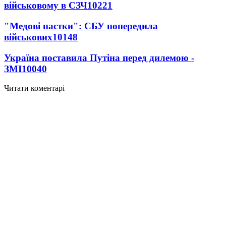
військовому в СЗЧ
10221
"Медові пастки": СБУ попередила
військових
10148
Україна поставила Путіна перед дилемою -
ЗМІ
10040
Читати коментарі