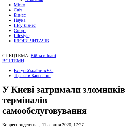
Місто
Світ
Бізнес
Наука
Шоу-бізнес
Спорт
Lifestyle
БЛОГИ ЧИТАЧІВ
СПЕЦТЕМА:
Війна в Ірані
ВСІ ТЕМИ
Вступ України в ЄС
Теракт в Барселоні
У Києві затримали зломників
терміналів
самообслуговування
Корреспондент.net, 11 серпня 2020, 17:27