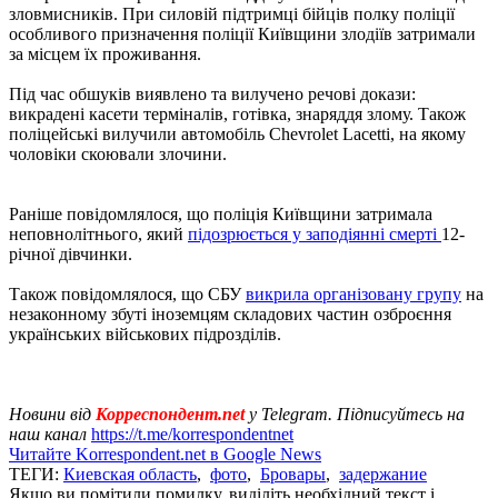
зловмисників. При силовій підтримці бійців полку поліції
особливого призначення поліції Київщини злодіїв затримали
за місцем їх проживання.
Під час обшуків виявлено та вилучено речові докази:
викрадені касети терміналів, готівка, знаряддя злому. Також
поліцейські вилучили автомобіль Chevrolet Lacetti, на якому
чоловіки скоювали злочини.
Раніше повідомлялося, що поліція Київщини затримала
неповнолітнього, який
підозрюється у заподіянні смерті
12-
річної дівчинки.
Також повідомлялося, що СБУ
викрила організовану групу
на
незаконному збуті іноземцям складових частин озброєння
українських військових підрозділів.
Новини від
Корреспондент.net
у Telegram. Підписуйтесь на
наш канал
https://t.me/korrespondentnet
Читайте Korrespondent.net в Google News
ТЕГИ:
Киевская область
,
фото
,
Бровары
,
задержание
Якщо ви помітили помилку, виділіть необхідний текст і