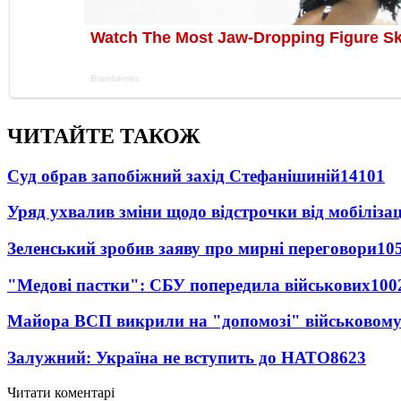
ЧИТАЙТЕ ТАКОЖ
Суд обрав запобіжний захід Стефанішиній
14101
Уряд ухвалив зміни щодо відстрочки від мобілізац
Зеленський зробив заяву про мирні переговори
10
"Медові пастки": СБУ попередила військових
100
Майора ВСП викрили на "допомозі" військовому
Залужний: Україна не вступить до НАТО
8623
Читати коментарі