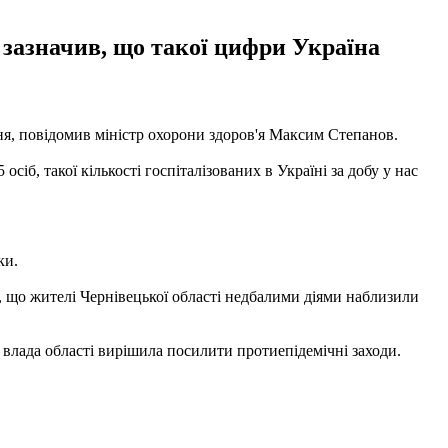
З зазначив, що такої цифри Україна
пня, повідомив міністр охорони здоров'я Максим Степанов.
сіб, такої кількості госпіталізованих в Україні за добу у нас
ки.
є, що жителі Чернівецької області недбалими діями наблизили
 влада області вирішила посилити протиепідемічні заходи.