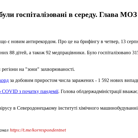
 були госпіталізовані в середу. Глава МО
, що є новим антирекордом. Про це на брифінгу в четвер, 13 сер
их 88 дітей, а також 92 медпрацівники. Було госпіталізовано 315 о
 регіони на "зони" захворюваності.
корд
за добовим приростом числа заражених - 1 592 нових випад
о COVID з початку пандемії
. Голова облдержадміністрації вважа
авірусу в Северодонецькому інституті хімічного машинобудуванні
канал
https://t.me/korrespondentnet