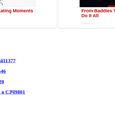
ії
11377
546
20
 в СЗЧ
9801