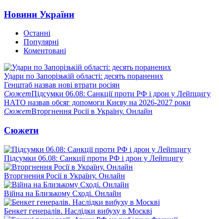
Новини України
Останні
Популярні
Коментовані
Удари по Запорізькій області: десять поранених
Генштаб назвав нові втрати росіян
Сюжет
Підсумки 06.08: Санкції проти РФ і дрон у Лейпцигу
НАТО назвав обсяг допомоги Києву на 2026-2027 роки
Сюжет
Вторгнення Росії в Україну. Онлайн
Сюжети
Підсумки 06.08: Санкції проти РФ і дрон у Лейпцигу
Вторгнення Росії в Україну. Онлайн
Війна на Близькому Сході. Онлайн
Бенкет генералів. Наслідки вибуху в Москві