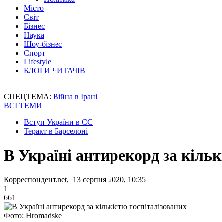
Місто
Світ
Бізнес
Наука
Шоу-бізнес
Спорт
Lifestyle
БЛОГИ ЧИТАЧІВ
СПЕЦТЕМА:
Війна в Ірані
ВСІ ТЕМИ
Вступ України в ЄС
Теракт в Барселоні
В Україні антирекорд за кільк
Корреспондент.net, 13 серпня 2020, 10:35
1
661
Фото: Hromadske