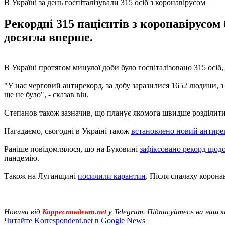
В Україні за день госпіталізували 315 осіб з коронавірусом
Рекордні 315 пацієнтів з коронавірусом
досягла вперше.
В Україні протягом минулої доби було госпіталізовано 315 осіб
"У нас черговий антирекорд, за добу заразилися 1652 людини, з н
ще не було", - сказав він.
Степанов також зазначив, що планує якомога швидше розділити
Нагадаємо, сьогодні в Україні також
встановлено новий антире
Раніше повідомлялося, що на Буковині
зафіксовано рекорд щод
пандемію.
Також на Луганщині
посилили карантин
. Після спалаху корон
Новини від
Корреспондент.net
у Telegram. Підписуйтесь на наш 
Читайте Korrespondent.net в Google News