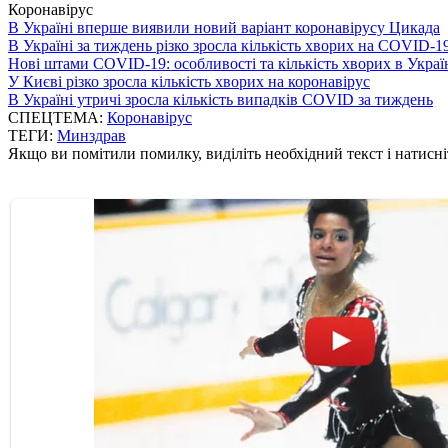
Коронавірус
В Україні вперше виявили новий варіант коронавірусу Цикада
В Україні за тиждень різко зросла кількість хворих на COVID-1
Нові штами COVID-19: особливості та кількість хворих в Украї
У Києві різко зросла кількість хворих на коронавірус
В Україні утричі зросла кількість випадків COVID за тиждень
СПЕЦТЕМА:
Коронавірус
ТЕГИ:
Минздрав
Якщо ви помітили помилку, виділіть необхідний текст і натисніт