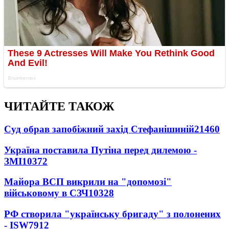
ЧИТАЙТЕ ТАКОЖ
Суд обрав запобіжний захід Стефанішиній
21460
Україна поставила Путіна перед дилемою -
ЗМІ
10372
Майора ВСП викрили на "допомозі"
військовому в СЗЧ
10328
РФ створила "українську бригаду" з полонених
- ISW
7912