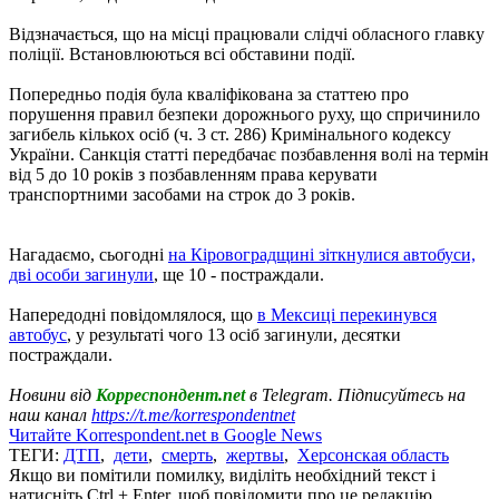
Відзначається, що на місці працювали слідчі обласного главку
поліції. Встановлюються всі обставини події.
Попередньо подія була кваліфікована за статтею про
порушення правил безпеки дорожнього руху, що спричинило
загибель кількох осіб (ч. 3 ст. 286) Кримінального кодексу
України. Санкція статті передбачає позбавлення волі на термін
від 5 до 10 років з позбавленням права керувати
транспортними засобами на строк до 3 років.
Нагадаємо, сьогодні
на Кіровоградщині зіткнулися автобуси,
дві особи загинули
, ще 10 - постраждали.
Напередодні повідомлялося, що
в Мексиці перекинувся
автобус
, у результаті чого 13 осіб загинули, десятки
постраждали.
Новини від
Корреспондент.net
в Telegram. Підписуйтесь на
наш канал
https://t.me/korrespondentnet
Читайте Korrespondent.net в Google News
ТЕГИ:
ДТП
,
дети
,
смерть
,
жертвы
,
Херсонская область
Якщо ви помітили помилку, виділіть необхідний текст і
натисніть Ctrl + Enter, щоб повідомити про це редакцію.