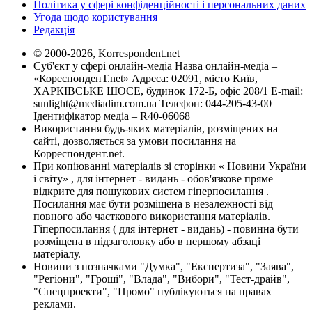
Політика у сфері конфіденційності і персональних даних
Угода щодо користування
Редакція
© 2000-2026, Korrespondent.net
Суб'єкт у сфері онлайн-медіа Назва онлайн-медіа –
«КореспонденТ.net» Адреса: 02091, місто Київ,
ХАРКІВСЬКЕ ШОСЕ, будинок 172-Б, офіс 208/1 E-mail:
sunlight@mediadim.com.ua
Телефон: 044-205-43-00
Ідентифікатор медіа – R40-06068
Використання будь-яких матеріалів, розміщених на
сайті, дозволяється за умови посилання на
Корреспондент.net.
При копіюванні матеріалів зі сторінки « Новини України
і світу» , для інтернет - видань - обов'язкове пряме
відкрите для пошукових систем гіперпосилання .
Посилання має бути розміщена в незалежності від
повного або часткового використання матеріалів.
Гіперпосилання ( для інтернет - видань) - повинна бути
розміщена в підзаголовку або в першому абзаці
матеріалу.
Новини з позначками "Думка", "Експертиза", "Заява",
"Регіони", "Гроші", "Влада", "Вибори", "Тест-драйв",
"Спецпроекти", "Промо" публікуються на правах
реклами.