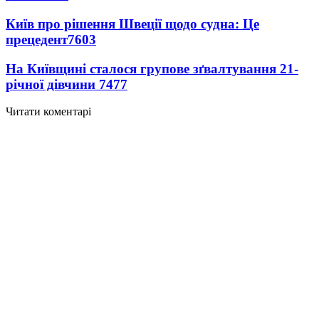
Київ про рішення Швеції щодо судна: Це
прецедент
7603
На Київщині сталося групове зґвалтування 21-
річної дівчини
7477
Читати коментарі