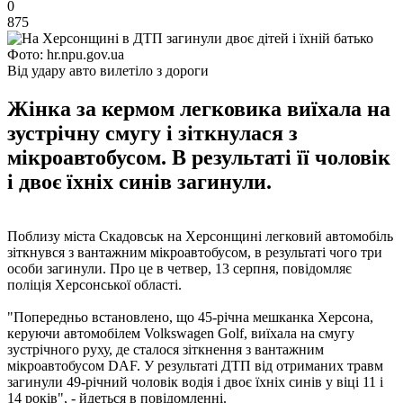
0
875
Фото: hr.npu.gov.ua
Від удару авто вилетіло з дороги
Жінка за кермом легковика виїхала на
зустрічну смугу і зіткнулася з
мікроавтобусом. В результаті її чоловік
і двоє їхніх синів загинули.
Поблизу міста Скадовськ на Херсонщині легковий автомобіль
зіткнувся з вантажним мікроавтобусом, в результаті чого три
особи загинули. Про це в четвер, 13 серпня, повідомляє
поліція Херсонської області.
"Попередньо встановлено, що 45-річна мешканка Херсона,
керуючи автомобілем Volkswagen Golf, виїхала на смугу
зустрічного руху, де сталося зіткнення з вантажним
мікроавтобусом DAF. У результаті ДТП від отриманих травм
загинули 49-річний чоловік водія і двоє їхніх синів у віці 11 і
14 років", - йдеться в повідомленні.