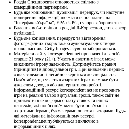
Розділ Спецпроекти створюється спільно з
комерційними партнерами.
Будь яке копіювання, публікація, передрук, чи наступне
поширення інформації, що містить посилання на
"Інтерфакс-Україна", EPA / UPG, суворо забороняється.
Власник веб-сторінки в розділі Я-Корреспондент є автор
публікації.
Будь-яке копіювання, передрук та відтворення
фотографічних творів та/або аудіовізуальних творів
правовласника Getty Images - суворо забороняється.
Матеріали сайту korrespondent.net призначені для осіб
старше 21 року (21+). Участь в азартних іграх може
викликати ігрову залежність. Дотримуйтесь правил
(принципів) відповідальної гри. При виявленні перших
ознак залежності негайно зверніться до спеціаліста.
Пам'ятайте, що участь в азартних іграх не може бути
джерелом доходів або альтернативою роботі.
Інформаційний ресурс korrespondent.net не проводить
ігри на реальні та/або віртуальні гроші, також сайт не
приймає ні в якій формі оплату ставок та інших
платежів, які пов’язані/можуть бути пов’язані з
азартними іграми, букмекерами чи тоталізаторами. Будь-
які матеріали на інформаційному ресурсі
korrespondent.net публікуються виключно в
інформаційних цілях.